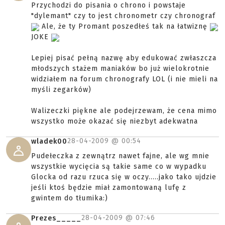
Przychodzi do pisania o chrono i powstaje
"dylemant" czy to jest chronometr czy chronograf
Ale, że ty Promant poszedłeś tak na łatwiznę
JOKE
Lepiej pisać pełną nazwę aby edukować zwłaszcza
młodszych stażem maniaków bo już wielokrotnie
widziałem na forum chronografy LOL (i nie mieli na
myśli zegarków)
Walizeczki piękne ale podejrzewam, że cena mimo
wszystko może okazać się niezbyt adekwatna
28-04-2009 @
00:54
wladek00
Pudełeczka z zewnątrz nawet fajne, ale wg mnie
wszystkie wycięcia są takie same co w wypadku
Glocka od razu rzuca się w oczy.....jako tako ujdzie
jeśli ktoś będzie miał zamontowaną lufę z
gwintem do tłumika:)
28-04-2009 @
07:46
Prezes_____