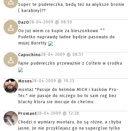
Super te pudełeczka, bedą też na większe bronie
( karabiny)??
28-04-2009 @
08:50
DazO
Oo już wiem co kupie za kieszonkowe ^^
Pudełko naprawdę ładne będzie pasowało do
mojej Baretty
28-04-2009 @
08:51
Capuchino
Fajne pudełeczko przeważnie z Coltem w środku
28-04-2009 @
10:23
Moses
montaz "Pasuje do hełmów MICH i kasków Pro-
Tec." nie pasuje do niczego bo to sam rog bez
blachy ktora sie mocuje do chelmu
28-04-2009 @
12:28
Promant
Chodzi o wymiary montażu, bo są różne, a chyba
jasne, że nie przyklejasz go na superglue tylko