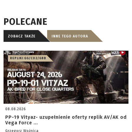
POLECANE
ZOBACZ TAKŻE
INNE TEGO AUTORA
REPLIKI GG/CO2/GBB
08.08.2026
PP-19 Vityaz- uzupełnienie oferty replik AV/AK od
Vega Force ...
Grzegorz Woźnica