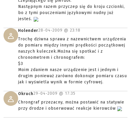
czepiającego się pierdół.
Następnym razem przyczep się do kroju czcionki,
bo z tymi pouczeniami językowymi nudny już
jesteś.
28-04-2009 @
23:18
Holender
Trochę dziwna sprawa z nazewnictwem urządzenia
do pomiaru między innymi prędkości początkowej
naszych kuleczek.Można się spotkać i z
chronometrem i chronografem:
$3
Moim zdaniem nasze urządzenie jest i jednym i
drugim ponieważ zarówno dokonuje pomiaru czasu
jak i wyświetla wynik w formie cyfrowej.
29-04-2009 @
17:35
Okruch
Chrongraf przezacny, można postawić na statywie
przy drodze i obserwować reakcje kierowców