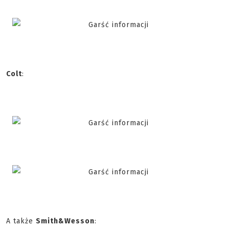
Colt
:
A także
Smith&Wesson
: