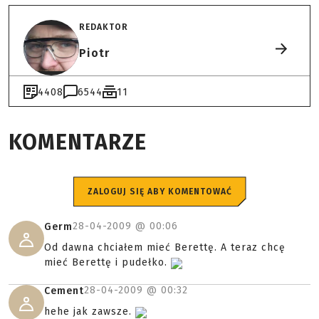
REDAKTOR
Piotr
4408
6544
11
KOMENTARZE
ZALOGUJ SIĘ ABY KOMENTOWAĆ
28-04-2009 @
00:06
Germ
Od dawna chciałem mieć Berettę. A teraz chcę
mieć Berettę i pudełko.
28-04-2009 @
00:32
Cement
hehe jak zawsze.