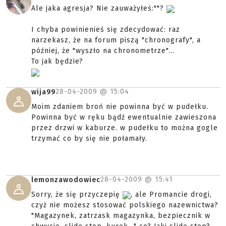
Ale jaka agresja? Nie zauważyłeś:""?
I chyba powinienieś się zdecydować: raz
narzekasz, że na forum piszą "chronografy", a
później, że "wyszło na chronometrze"...
To jak będzie?
28-04-2009 @
15:04
wija99
Moim zdaniem broń nie powinna być w pudełku.
Powinna być w ręku bądź ewentualnie zawieszona
przez drzwi w kaburze. w pudełku to można gogle
trzymać co by się nie połamały.
28-04-2009 @
15:41
lemonzawodowiec
Sorry, że się przyczepię
, ale Promancie drogi,
czyż nie możesz stosować polskiego nazewnictwa?
"Magazynek, zatrzask magazynka, bezpiecznik w