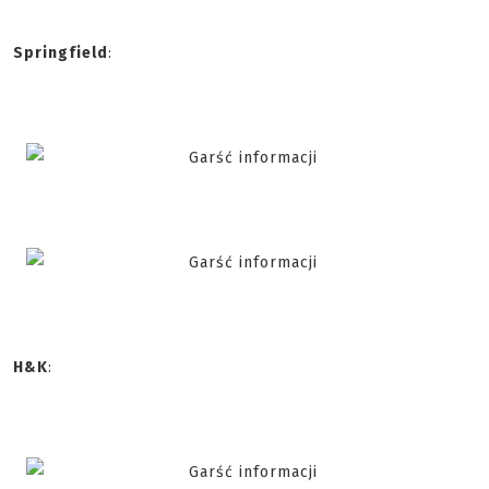
Springfield
:
H&K
: