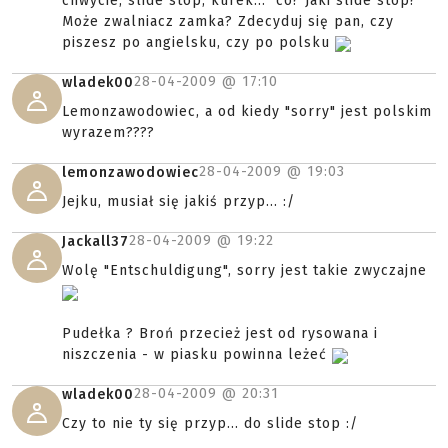
chwycie, slide stop, kurek..." co? Jaki slide stop?
Może zwalniacz zamka? Zdecyduj się pan, czy
piszesz po angielsku, czy po polsku
28-04-2009 @
17:10
wladek00
Lemonzawodowiec, a od kiedy "sorry" jest polskim
wyrazem????
28-04-2009 @
19:03
lemonzawodowiec
Jejku, musiał się jakiś przyp... :/
28-04-2009 @
19:22
Jackall37
Wolę "Entschuldigung", sorry jest takie zwyczajne
Pudełka ? Broń przecież jest od rysowana i
niszczenia - w piasku powinna leżeć
28-04-2009 @
20:31
wladek00
Czy to nie ty się przyp... do slide stop :/