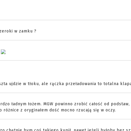
szeroki w zamku ?
ą
zta ujdzie w tłoku, ale rączka przeładowania to totalna klapa
bardzo ładnym łożem. MGW powinno zrobić całość od podstaw, 
 różnice z oryginałem dość mocno rzucają się w oczy.
zo chętnie bym coś takiego kupił, nawet jeżeli byłoby bez s