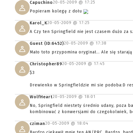
20-05-2009 @
17:25
Capuchino
Popieram kolegę z dołu
20-05-2009 @
17:25
Karol_K
A Czy ten Springfield nie jest czasem dużo za 
20-05-2009 @
17:38
Guest (ID:6452)
Mało toto przypomina oryginał... Ale się staraj
20-05-2009 @
17:45
Christopher89
$3
Drewienko w Springfieldzie mi sie podoba:D res
20-05-2009 @
18:01
WolfHeart
No, Springfield niestety średnio udany, poza 
kombinować z konwersjami do czegokolwiek, bo
20-05-2009 @
18:04
cziman
Bardzo ciekawił mnie ten AN/PRC. Bardzo, bard