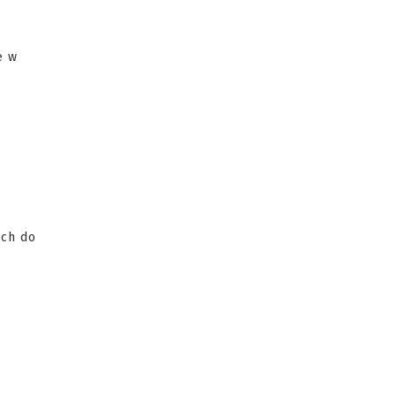
e w
ych do