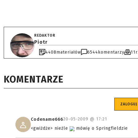
REDAKTOR
Piotr
4408
materiałów
6544
komentarzy
11
KOMENTARZE
ZALOGUJ
20-05-2009 @
17:21
Codename666
<gwiżdże> nieźle
mówię o Springfieldzie