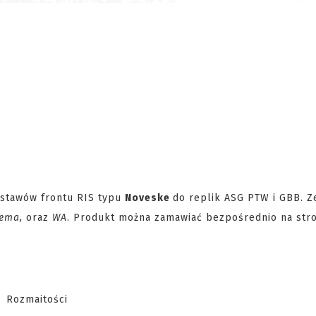
estawów frontu RIS typu
Noveske
do replik ASG PTW i GBB. Z
tema,
oraz
WA
. Produkt można zamawiać bezpośrednio na str