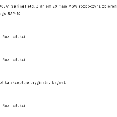
1903A1
Springfield
. Z dniem 20 maja MGW rozpoczyna zbieran
wego
BAR-10
.
lika akceptuje oryginalny bagnet.