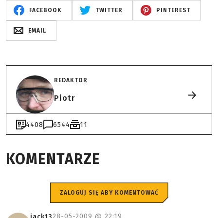
FACEBOOK
TWITTER
PINTEREST
EMAIL
REDAKTOR
Piotr
4408
6544
11
KOMENTARZE
ZALOGUJ SIĘ ABY KOMENTOWAĆ
28-05-2009 @
22:19
jack13