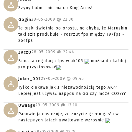
Szyny ładne- nie ma co King Arms!
28-05-2009 @
22:30
Gogin
Te łuski świetnie po prostu, no chyba, że Marushin
taki szit produkuje - rozrzut fps między 197fps -
264fps
28-05-2009 @
22:44
ZaczO
Fajna ta regulacja fps w ak105
można do każdej
gry przystosować
29-05-2009 @
09:45
Joker_007
Tylko ciekawe jak z niezawodnością tego AK??
Lepiej jest używać napędu na GG czy moze CO2???
29-05-2009 @
13:10
Ownage
Panowie ja cos czuje, ze zuzycie green gas'u w
nastepnych latach gwaltownie wzrosnie
29-05-2009 @
13:26
cassius