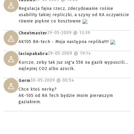
Regulacja fajna rzecz, zdecydowanie rośnie
usability takiej repliczki, a szyny od KA oczywiście
równie piękne co kosztowne
29-05-2009 @
13:39
Cheatmaster
AK105 RA-tech - Moja następna replika!!!!
29-05-2009 @
19:14
laciupakabra
Kurcze, zeby tak juz sig'a 556 na gazik wypuscili...
najlepiej CO2 albo azocik.
30-05-2009 @
00:54
Germ
Chce ktoś nerkę?
AK-105 od RA Tech będzie moim pierwszym
gaziakiem.