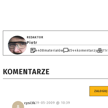
REDAKTOR
Piotr
4408
materiałów
6544
komentarzy
11
KOMENTARZE
ZALOGUJ
29-05-2009 @
10:39
cysi3k