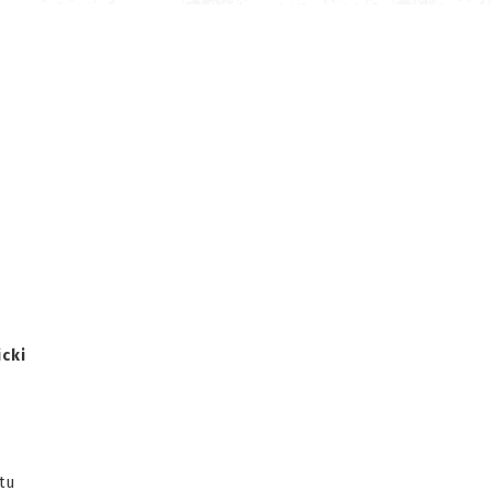
icki
tu