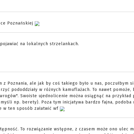
ice Poznańskiej
 pojawiać na lokalnych strzelankach.
 z Poznania, ale jak by coś takiego było u nas, poczułbym s
orzyć pododdziały w różnych kamuflażach. To nawet pomoże, 
ć "wrogów". Swoiste ujednolicenie można osiągnąć na przykład
myśli np. berety). Poza tym inicjatywa bardzo fajna, podoba m
e w ten sposób załatwić wf
tępność. To rozwiązanie wstępne, z czasem może ono ulec mo