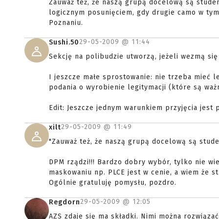
Zauważ też, że naszą grupą docelową są studen
logicznym posunięciem, gdy drugie camo w tym
Poznaniu.
29-05-2009 @
11:44
Sushi.50
Sekcję na polibudzie utworzą, jeżeli wezmą się 
I jeszcze małe sprostowanie: nie trzeba mieć l
podania o wyrobienie legitymacji (które są wa
Edit: Jeszcze jednym warunkiem przyjęcia jest 
29-05-2009 @
11:49
xilt
"Zauważ też, że naszą grupą docelową są stude
DPM rządzi!!! Bardzo dobry wybór, tylko nie w
maskowaniu np. PLCE jest w cenie, a wiem że st
Ogólnie gratuluję pomysłu, pozdro.
29-05-2009 @
12:05
Regdorn
AZS zdaje się ma składki. Nimi można rozwiąza