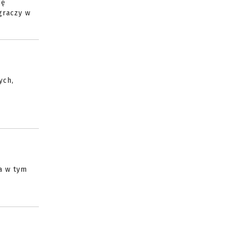
ię
graczy w
ych,
a w tym