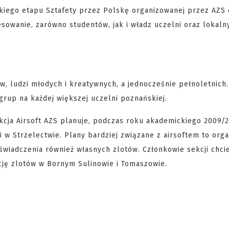
kiego etapu Sztafety przez Polskę organizowanej przez AZS 
resowanie, zarówno studentów, jak i władz uczelni oraz lokaln
w, ludzi młodych i kreatywnych, a jednocześnie pełnoletnich
up na każdej większej uczelni poznańskiej.
kcja Airsoft AZS planuje, podczas roku akademickiego 2009/2
i w Strzelectwie. Plany bardziej związane z airsoftem to org
oświadczenia również własnych zlotów. Członkowie sekcji chci
ację zlotów w Bornym Sulinowie i Tomaszowie.