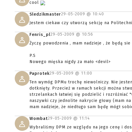
cool
29-05-2009 @
10:40
Sledzikmaster
Jestem ciekaw czy utworzą sekcję na Politechn
29-05-2009 @
10:56
Fenris_pl
Życzę powodzenia , mam nadzieje , że będą sie
P.S
Nowego mięska nigdy za mało <devil>
29-05-2009 @
11:00
Paprotek
Ten wymóg DPMu trochę niewolniczy. Nie jestem
dotknięty. Przecież w ramach sekcji można stw
strzelankach łatwiej się podzielić i rozróżnia
naszywki czy jednolite nakrycie głowy (mam na 
mam nadzieje, że niedługo sam będę mógł sobi
29-05-2009 @
11:14
Wombat
Wybraliśmy DPM ze względu na jego cenę i dos