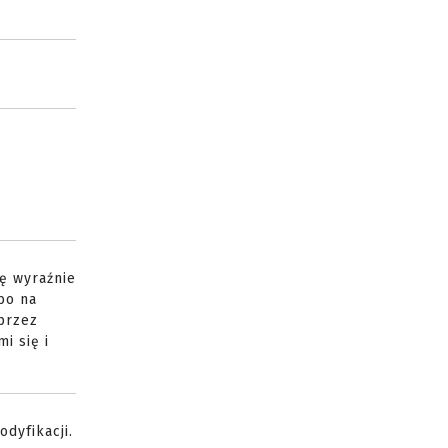
ię wyraźnie
bo na
 przez
i się i
dyfikacji.