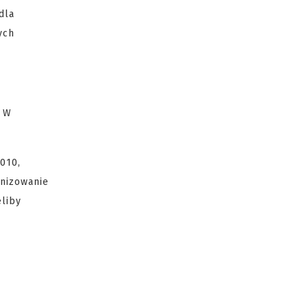
dla
ych
. W
010,
anizowanie
eliby