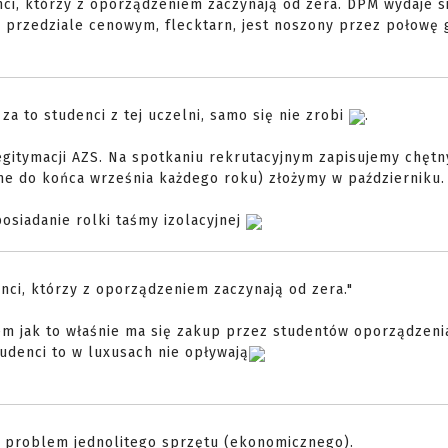
ci, którzy z oporządzeniem zaczynają od zera. DPM wydaje s
 przedziale cenowym, flecktarn, jest noszony przez połowę 
za to studenci z tej uczelni, samo się nie zrobi
.
egitymacji AZS. Na spotkaniu rekrutacyjnym zapisujemy chętn
żne do końca września każdego roku) złożymy w październiku.
posiadanie rolki taśmy izolacyjnej
nci, którzy z oporządzeniem zaczynają od zera."
iem jak to właśnie ma się zakup przez studentów oporządzeni
udenci to w luxusach nie opływają
ć problem jednolitego sprzętu (ekonomicznego).