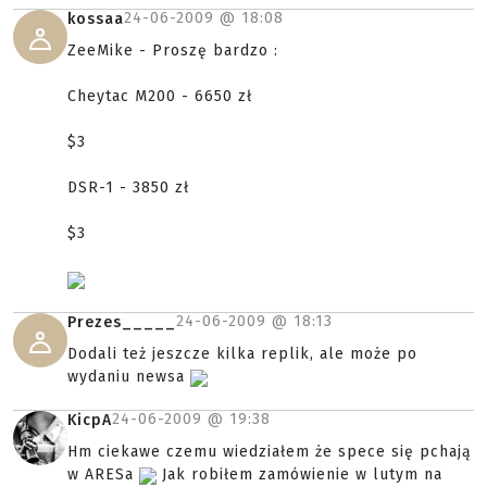
24-06-2009 @
18:08
kossaa
ZeeMike - Proszę bardzo :
Cheytac M200 - 6650 zł
$3
DSR-1 - 3850 zł
$3
24-06-2009 @
18:13
Prezes_____
Dodali też jeszcze kilka replik, ale może po
wydaniu newsa
24-06-2009 @
19:38
KicpA
Hm ciekawe czemu wiedziałem że spece się pchają
w ARESa
Jak robiłem zamówienie w lutym na