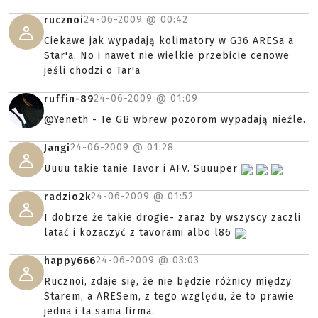
24-06-2009 @
00:42
rucznoi
Ciekawe jak wypadają kolimatory w G36 ARESa a
Star'a. No i nawet nie wielkie przebicie cenowe
jeśli chodzi o Tar'a
24-06-2009 @
01:09
ruffin-89
@Yeneth - Te GB wbrew pozorom wypadają nieźle.
24-06-2009 @
01:28
Jangi
Uuuu takie tanie Tavor i AFV. Suuuper
24-06-2009 @
01:52
radzio2k
I dobrze że takie drogie- zaraz by wszyscy zaczli
latać i kozaczyć z tavorami albo l86
24-06-2009 @
03:03
happy666
Rucznoi, zdaje się, że nie będzie różnicy między
Starem, a ARESem, z tego względu, że to prawie
jedna i ta sama firma.