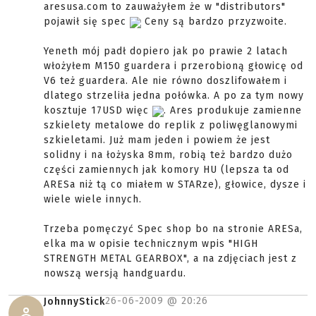
aresusa.com to zauważyłem że w "distributors"
pojawił się spec
Ceny są bardzo przyzwoite.
Yeneth mój padł dopiero jak po prawie 2 latach
włożyłem M150 guardera i przerobioną głowicę od
V6 też guardera. Ale nie równo doszlifowałem i
dlatego strzeliła jedna połówka. A po za tym nowy
kosztuje 17USD więc
. Ares produkuje zamienne
szkielety metalowe do replik z poliwęglanowymi
szkieletami. Już mam jeden i powiem że jest
solidny i na łożyska 8mm, robią też bardzo dużo
części zamiennych jak komory HU (lepsza ta od
ARESa niż tą co miałem w STARze), głowice, dysze i
wiele wiele innych.
Trzeba pomęczyć Spec shop bo na stronie ARESa,
elka ma w opisie technicznym wpis "HIGH
STRENGTH METAL GEARBOX", a na zdjęciach jest z
nowszą wersją handguardu.
26-06-2009 @
20:26
JohnnyStick