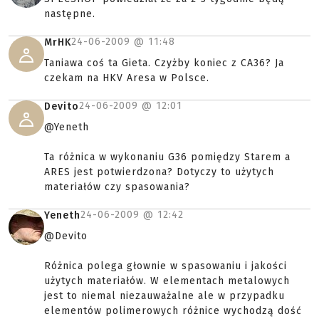
następne.
24-06-2009 @
11:48
MrHK
Taniawa coś ta Gieta. Czyżby koniec z CA36? Ja
czekam na HKV Aresa w Polsce.
24-06-2009 @
12:01
Devito
@Yeneth
Ta różnica w wykonaniu G36 pomiędzy Starem a
ARES jest potwierdzona? Dotyczy to użytych
materiałów czy spasowania?
24-06-2009 @
12:42
Yeneth
@Devito
Różnica polega głownie w spasowaniu i jakości
użytych materiałów. W elementach metalowych
jest to niemal niezauważalne ale w przypadku
elementów polimerowych różnice wychodzą dość