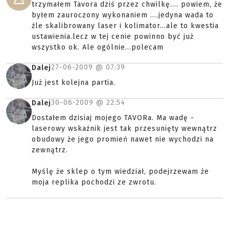
trzymałem Tavora dziś przez chwilkę.... powiem, że
byłem zauroczony wykonaniem ....jedyna wada to
źle skalibrowany laser i kolimator...ale to kwestia
ustawienia.lecz w tej cenie powinno być już
wszystko ok. Ale ogólnie...polecam
27-06-2009 @
07:39
Dalej
Już jest kolejna partia.
30-06-2009 @
22:54
Dalej
Dostałem dzisiaj mojego TAVORa. Ma wadę -
laserowy wskaźnik jest tak przesunięty wewnątrz
obudowy że jego promień nawet nie wychodzi na
zewnątrz.
Myślę że sklep o tym wiedział, podejrzewam że
moja replika pochodzi ze zwrotu.