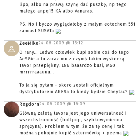
lipo, albo na prawą szynę dać puszkę, np tego
małego anpq15 KA albo Vanaras.
PS. No i byczo wyglądałoby z małym eotechem 551
zamiast SUSATa
24-06-2009 @
15:12
ZeeMike
O rany... Ledwo człowiek kupi sobie coś do tego
AeSGie a tu zaraz mu z czymś takim wyskoczą.
Tavor przepiękny, L86 baaardzo kusi, M60
mrrrrraaauuu...
To ja się pytam - skoro zostali oficjalnym
dystrybutorem ARESa to kiedy będzie Cheytac?
24-06-2009 @
16:09
Regdorn
Glówną zaletą tavora jest jego uniwersalność i
wszechstronność (bullpup, szybkowymienna
sprężyna). Problem w tym, że za tę cenę i tak
można spokojnie kupić szturmówkę + peema