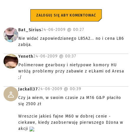
ZALOGUJ SIĘ ABY KOMENTOWAĆ
24-06-2009 @
00:27
Bat_Sirius
Nie widać zapowiedzianego L85A2... no i cena L86
zabija.
24-06-2009 @
00:37
Yeneth
Polimerowe gearboxy i nietypowe komory HU
wróżą problemy przy zabawie z eLkami od Aresa
;/
24-06-2009 @
00:39
Jackall37
Czy ja wiem, w swoim czasie za M16 G&P płaciło
się 2500 zł
Wreszcie jakieś fajne M60 w dobrej cenie -
ciekawe, kiedy zaobserwuję pierwszego Dżona w
akcji