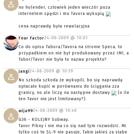
no holender, człowiek jeden wieczór poza
internetem spędzi i mu Tavora wykupią
cena naprawdę była rewelacyjna
24-06-2009 @
10:01
Fear Factor
Co do opisu Tabora/Tavora na stronie Speca, to
przypadkiem on nie był produkowany przez IMI, a
Tabor/Tavor nie była to nazwa projektu?
24-06-2009 @
10:39
Jangi
No szkoda szkoda że wykupili, bo się naprawdę
opłacało kupić w porównaniu do ściągania zza
granicy, no ale liczę na następne dostawy
(o ile
ten Tavor nie jest limitowany?).
24-06-2009 @
10:40
wija99
G36 - KOLEJNY Subway.
Tavor Pikny i nie ma co się nad tym rozwodzić. Mi
tylko coś te SL-9 nie pasuje, Takie jakieś za słabe