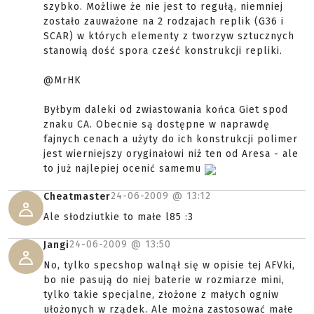
szybko. Możliwe że nie jest to regułą, niemniej
zostało zauważone na 2 rodzajach replik (G36 i
SCAR) w których elementy z tworzyw sztucznych
stanowią dość spora cześć konstrukcji repliki.
@MrHK
Byłbym daleki od zwiastowania końca Giet spod
znaku CA. Obecnie są dostępne w naprawdę
fajnych cenach a użyty do ich konstrukcji polimer
jest wierniejszy oryginałowi niż ten od Aresa - ale
to już najlepiej ocenić samemu
24-06-2009 @
13:12
Cheatmaster
Ale słodziutkie to małe l85 :3
24-06-2009 @
13:50
Jangi
No, tylko specshop walnął się w opisie tej AFVki,
bo nie pasują do niej baterie w rozmiarze mini,
tylko takie specjalne, złożone z małych ogniw
ułożonych w rządek. Ale można zastosować małe