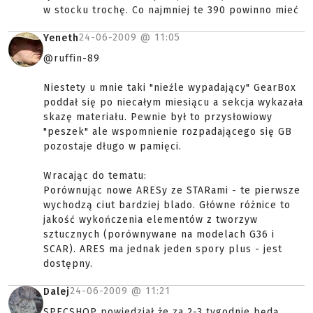
w stocku trochę. Co najmniej te 390 powinno mieć
24-06-2009 @
11:05
Yeneth
@ruffin-89
Niestety u mnie taki "nieźle wypadający" GearBox
poddał się po niecałym miesiącu a sekcja wykazała
skazę materiału. Pewnie był to przysłowiowy
"peszek" ale wspomnienie rozpadającego się GB
pozostaje długo w pamięci.
Wracając do tematu:
Porównując nowe ARESy ze STARami - te pierwsze
wychodzą ciut bardziej blado. Główne różnice to
jakość wykończenia elementów z tworzyw
sztucznych (porównywane na modelach G36 i
SCAR). ARES ma jednak jeden spory plus - jest
dostępny.
24-06-2009 @
11:21
Dalej
SPECSHOP powiedział że za 2-3 tygodnie będą