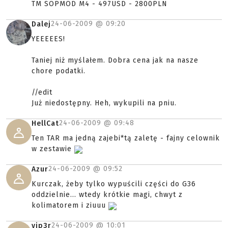
TM SOPMOD M4 - 497USD - 2800PLN
24-06-2009 @
09:20
Dalej
YEEEEES!
Taniej niż myślałem. Dobra cena jak na nasze
chore podatki.
//edit
Już niedostępny. Heh, wykupili na pniu.
24-06-2009 @
09:48
HellCat
Ten TAR ma jedną zajebi*tą zaletę - fajny celownik
w zestawie
24-06-2009 @
09:52
Azur
Kurczak, żeby tylko wypuścili części do G36
oddzielnie... wtedy krótkie magi, chwyt z
kolimatorem i ziuuu
24-06-2009 @
10:01
vip3r