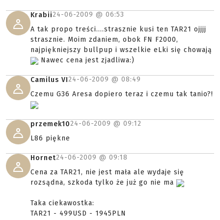
24-06-2009 @
06:53
Krabii
A tak propo treści....strasznie kusi ten TAR21 ojjjj
strasznie. Moim zdaniem, obok FN F2000,
najpiękniejszy bullpup i wszelkie eLki się chowają
Nawec cena jest zjadliwa:)
24-06-2009 @
08:49
Camilus VI
Czemu G36 Aresa dopiero teraz i czemu tak tanio?!
24-06-2009 @
09:12
przemek10
L86 piękne
24-06-2009 @
09:18
Hornet
Cena za TAR21, nie jest mała ale wydaje się
rozsądna, szkoda tylko że już go nie ma
Taka ciekawostka:
TAR21 - 499USD - 1945PLN