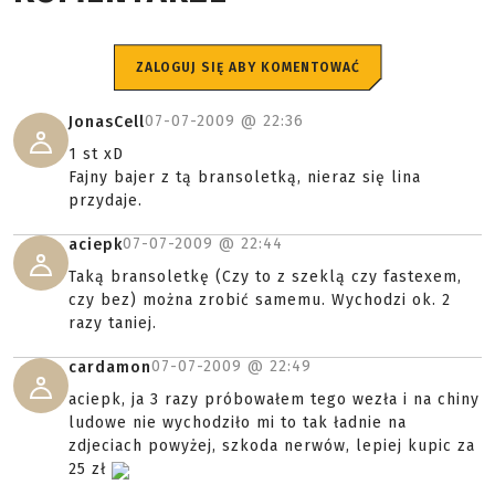
ZALOGUJ SIĘ ABY KOMENTOWAĆ
07-07-2009 @
22:36
JonasCell
1 st xD
Fajny bajer z tą bransoletką, nieraz się lina
przydaje.
07-07-2009 @
22:44
aciepk
Taką bransoletkę (Czy to z szeklą czy fastexem,
czy bez) można zrobić samemu. Wychodzi ok. 2
razy taniej.
07-07-2009 @
22:49
cardamon
aciepk, ja 3 razy próbowałem tego wezła i na chiny
ludowe nie wychodziło mi to tak ładnie na
zdjeciach powyżej, szkoda nerwów, lepiej kupic za
25 zł