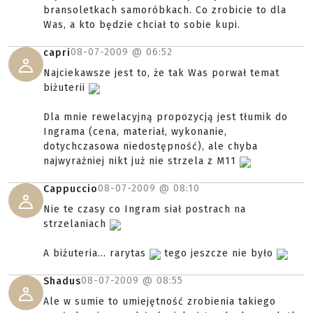
bransoletkach samoróbkach. Co zrobicie to dla
Was, a kto będzie chciał to sobie kupi.
08-07-2009 @
06:52
capri
Najciekawsze jest to, że tak Was porwał temat
biżuterii
Dla mnie rewelacyjną propozycją jest tłumik do
Ingrama (cena, materiał, wykonanie,
dotychczasowa niedostępność), ale chyba
najwyraźniej nikt już nie strzela z M11
08-07-2009 @
08:10
Cappuccio
Nie te czasy co Ingram siał postrach na
strzelaniach
A biżuteria... rarytas
tego jeszcze nie było
08-07-2009 @
08:55
Shadus
Ale w sumie to umiejętność zrobienia takiego