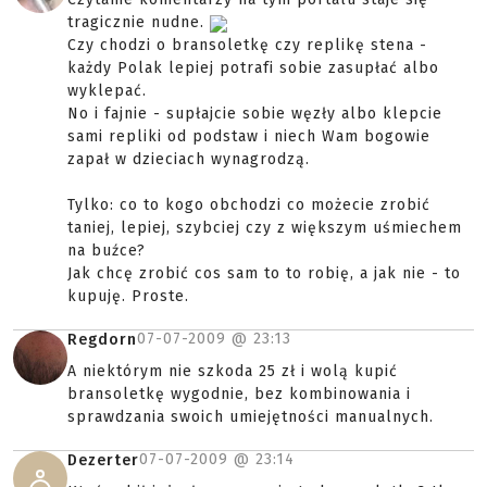
tragicznie nudne.
Czy chodzi o bransoletkę czy replikę stena -
każdy Polak lepiej potrafi sobie zasupłać albo
wyklepać.
No i fajnie - supłajcie sobie węzły albo klepcie
sami repliki od podstaw i niech Wam bogowie
zapał w dzieciach wynagrodzą.
Tylko: co to kogo obchodzi co możecie zrobić
taniej, lepiej, szybciej czy z większym uśmiechem
na buźce?
Jak chcę zrobić cos sam to to robię, a jak nie - to
kupuję. Proste.
07-07-2009 @
23:13
Regdorn
A niektórym nie szkoda 25 zł i wolą kupić
bransoletkę wygodnie, bez kombinowania i
sprawdzania swoich umiejętności manualnych.
07-07-2009 @
23:14
Dezerter