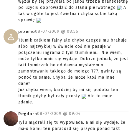
węzła by się przydała bo jakoś trzeba bransoletkę
po użyciu doprowadzić do stanu pierwotnego
A
tak w ogóle to jest świetna i chyba sobie taką
sprawię
08-07-2009 @
08:56
przemo
Tłumik całkiem fajny ale chyba czegoś mu brakuje
albo najzwyklej w świecie coś nie pasuje w
połączeniu ingrama z tym tłumikiem... Nie wiem,
może tylko mnie się wydaje. Dobrze jednak, że jest
taki tłumiczek bo od dawna myślałem o
zamontowaniu takiego do mojego T77, gwinty są
ponoć te same. Chyba, że może ktoś ma inne
dane?
Już chyba wiem, bardziej by mi się podoba ten
tłumik gdyby był cały prosty
Ale to moje
zdanie.
08-07-2009 @
09:04
Regdorn
Tylu mądrali się tu wypowiada, a mi się wydaje, że
mało komu ten paracord się przyda ponad fakt