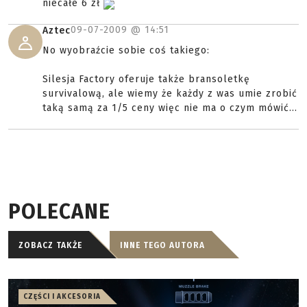
niecałe 6 zł
09-07-2009 @
14:51
Aztec
No wyobraźcie sobie coś takiego:
Silesja Factory oferuje także bransoletkę
survivalową, ale wiemy że każdy z was umie zrobić
taką samą za 1/5 ceny więc nie ma o czym mówić...
POLECANE
ZOBACZ TAKŻE
INNE TEGO AUTORA
CZĘŚCI I AKCESORIA