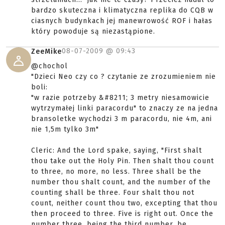
bardzo skuteczna i klimatyczna replika do CQB w
ciasnych budynkach jej manewrowość ROF i hałas
który powoduje są niezastąpione.
08-07-2009 @
09:43
ZeeMike
@chochol
"Dzieci Neo czy co ? czytanie ze zrozumieniem nie
boli:
"w razie potrzeby &#8211; 3 metry niesamowicie
wytrzymałej linki paracordu" to znaczy ze na jedna
bransoletke wychodzi 3 m paracordu, nie 4m, ani
nie 1,5m tylko 3m"
Cleric: And the Lord spake, saying, "First shalt
thou take out the Holy Pin. Then shalt thou count
to three, no more, no less. Three shall be the
number thou shalt count, and the number of the
counting shall be three. Four shalt thou not
count, neither count thou two, excepting that thou
then proceed to three. Five is right out. Once the
number three, being the third number, be