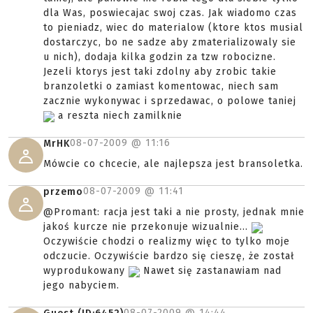
dla Was, poswiecajac swoj czas. Jak wiadomo czas
to pieniadz, wiec do materialow (ktore ktos musial
dostarczyc, bo ne sadze aby zmaterializowaly sie
u nich), dodaja kilka godzin za tzw robocizne.
Jezeli ktorys jest taki zdolny aby zrobic takie
branzoletki o zamiast komentowac, niech sam
zacznie wykonywac i sprzedawac, o polowe taniej
a reszta niech zamilknie
08-07-2009 @
11:16
MrHK
Mówcie co chcecie, ale najlepsza jest bransoletka.
08-07-2009 @
11:41
przemo
@Promant: racja jest taki a nie prosty, jednak mnie
jakoś kurcze nie przekonuje wizualnie...
Oczywiście chodzi o realizmy więc to tylko moje
odczucie. Oczywiście bardzo się cieszę, że został
wyprodukowany
Nawet się zastanawiam nad
jego nabyciem.
08-07-2009 @
14:44