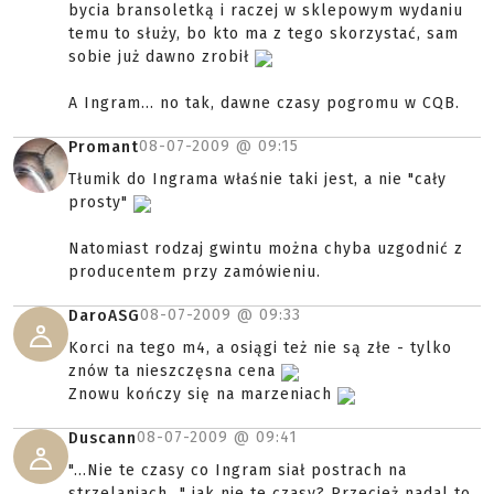
bycia bransoletką i raczej w sklepowym wydaniu
temu to służy, bo kto ma z tego skorzystać, sam
sobie już dawno zrobił
A Ingram... no tak, dawne czasy pogromu w CQB.
08-07-2009 @
09:15
Promant
Tłumik do Ingrama właśnie taki jest, a nie "cały
prosty"
Natomiast rodzaj gwintu można chyba uzgodnić z
producentem przy zamówieniu.
08-07-2009 @
09:33
DaroASG
Korci na tego m4, a osiągi też nie są złe - tylko
znów ta nieszczęsna cena
Znowu kończy się na marzeniach
08-07-2009 @
09:41
Duscann
"...Nie te czasy co Ingram siał postrach na
strzelaniach..." jak nie te czasy? Przecież nadal to