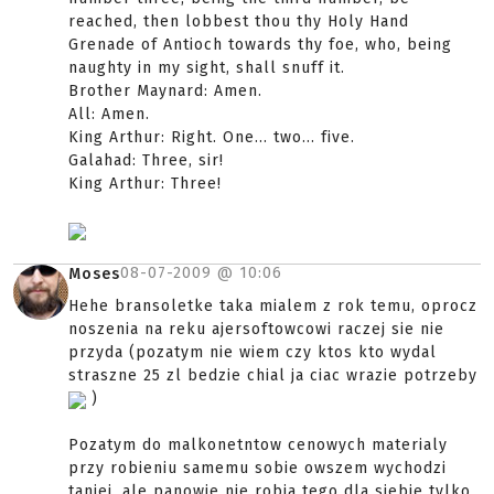
reached, then lobbest thou thy Holy Hand
Grenade of Antioch towards thy foe, who, being
naughty in my sight, shall snuff it.
Brother Maynard: Amen.
All: Amen.
King Arthur: Right. One... two... five.
Galahad: Three, sir!
King Arthur: Three!
08-07-2009 @
10:06
Moses
Hehe bransoletke taka mialem z rok temu, oprocz
noszenia na reku ajersoftowcowi raczej sie nie
przyda (pozatym nie wiem czy ktos kto wydal
straszne 25 zl bedzie chial ja ciac wrazie potrzeby
)
Pozatym do malkonetntow cenowych materialy
przy robieniu samemu sobie owszem wychodzi
taniej, ale panowie nie robia tego dla siebie tylko