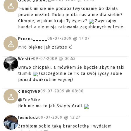
Guest (ID:6452)
Tłumik mi sie nie podoba (wykonanie bo działa
pewnie nieźle). Robią je dla nas a nie dla siebie?
Chłopie, w jakim kraju Ty żyjesz?
Zwyczajny
handel a nie misja ratowania zagubionych w lesie...
08-07-2009 @
17:07
Prezes_____
m16 piękne jak zawsze x)
09-07-2009 @
00:53
Westie
Brawo chłopaki, a mówiłem że będzie zbyt na taki
tłumik
(szczególnie że TK za swój życzy sobie
ponad dwukrotnie więcej)
09-07-2009 @
08:00
cineq1989
@ZeeMike
Heh nie ma to jak Święty Grall
09-07-2009 @
13:27
lesiulodz
Zrobiłem sobie taką bransoletkę i wydałem