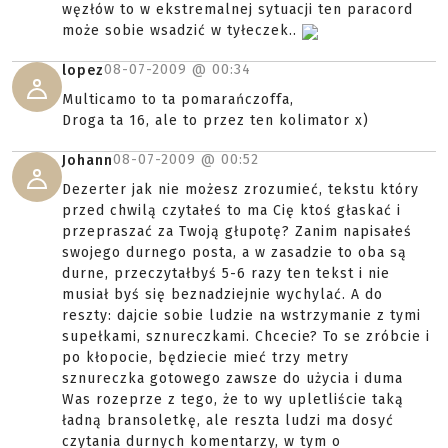
węzłów to w ekstremalnej sytuacji ten paracord
może sobie wsadzić w tyłeczek..
08-07-2009 @
00:34
lopez
Multicamo to ta pomarańczoffa,
Droga ta 16, ale to przez ten kolimator x)
08-07-2009 @
00:52
Johann
Dezerter jak nie możesz zrozumieć, tekstu który
przed chwilą czytałeś to ma Cię ktoś głaskać i
przepraszać za Twoją głupotę? Zanim napisałeś
swojego durnego posta, a w zasadzie to oba są
durne, przeczytałbyś 5-6 razy ten tekst i nie
musiał byś się beznadziejnie wychylać. A do
reszty: dajcie sobie ludzie na wstrzymanie z tymi
supełkami, sznureczkami. Chcecie? To se zróbcie i
po kłopocie, będziecie mieć trzy metry
sznureczka gotowego zawsze do użycia i duma
Was rozeprze z tego, że to wy upletliście taką
ładną bransoletkę, ale reszta ludzi ma dosyć
czytania durnych komentarzy, w tym o