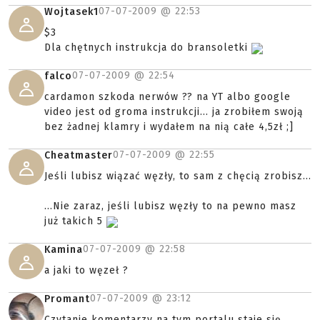
07-07-2009 @
22:53
Wojtasek1
$3
Dla chętnych instrukcja do bransoletki
07-07-2009 @
22:54
falco
cardamon szkoda nerwów ?? na YT albo google
video jest od groma instrukcji... ja zrobiłem swoją
bez żadnej klamry i wydałem na nią całe 4,5zł ;]
07-07-2009 @
22:55
Cheatmaster
Jeśli lubisz wiązać węzły, to sam z chęcią zrobisz...
...Nie zaraz, jeśli lubisz węzły to na pewno masz
już takich 5
07-07-2009 @
22:58
Kamina
a jaki to węzeł ?
07-07-2009 @
23:12
Promant
Czytanie komentarzy na tym portalu staje się