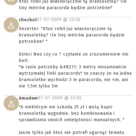
Ktoś robił już własnoręcznie tą bransoletkę? Ile
liny metrów paracorda będzie potrzebne?
07-07-2009 @
23:26
chochol
Dezerter: "Ktoś robił już własnoręcznie tą
bransoletkę? Ile liny metrów paracorda będzie
potrzebne? "
Dzieci Neo czy co ? czytanie ze zrozumieniem nie
boli:
"w razie potrzeby &#8211; 3 metry niesamowicie
wytrzymałej linki paracordu" to znaczy ze na jedna
bransoletke wychodzi 3 m paracordu, nie 4m, ani
nie 1,5m tylko 3m
07-07-2009 @
23:50
Amadem
"A niektórym nie szkoda 25 zł i wolą kupić
bransoletkę wygodnie, bez kombinowania i
sprawdzania swoich umiejętności manualnych. "
Jasne tylko jak ktoś nie potrafi ogarnąć tematu