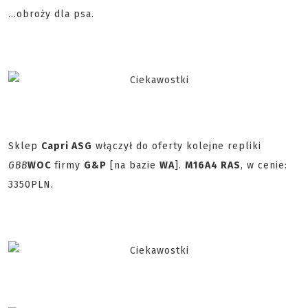
...obroży dla psa.
Sklep
Capri ASG
włączył do oferty kolejne repliki
GBB
WOC
firmy
G&P
[na bazie
WA
].
M16A4 RAS
, w cenie:
3350PLN.