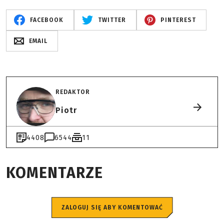
FACEBOOK
TWITTER
PINTEREST
EMAIL
REDAKTOR
Piotr
4408
6544
11
KOMENTARZE
ZALOGUJ SIĘ ABY KOMENTOWAĆ