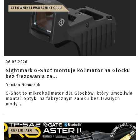
CELOWNIKI I WSKAŹNIKI CELU
06.08.2026
Sightmark G-Shot montuje kolimator na Glocku
bez frezowania za...
Damian Niemczuk
G-Shot to mikrokolimator dla Glocków, który umożliwia
montaż optyki na fabrycznym zamku bez trwałych
mody...
REPLIKI AEG