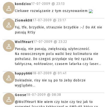
17-07-2009 @
23:13
kondziox
Ciekawe rozwiązanie z tym oszynowaniem
17-07-2009 @
23:17
Ziomek08
Fuj, tfe, brzydkie, strasznie brzydkie :-/ Do AK nie
pasują RISy
17-07-2009 @
23:22
WolfHeart
Pasują, nie pasują, zwiększają użyteczność.
Na nowoczesnym polu walki bez kolimatora nie
pohulasz. Do czegoś przydaje się też rączka
taktyczna, noktowizor, czasem latarka czy laser...
18-07-2009 @
01:41
happy666
Dokładnie, risy nie są po to żeby dobrze
wyglądało...
18-07-2009 @
08:38
Goose
@WolfHeart Nie wiem czy łoże czy tez jak to
nazwałeś "rączka taktyczna" w AMD-65 która co