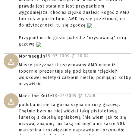
prawda jest stała nie jest przypadkiem
wygodniejsza, chociaż ciężko znaleźć kogoś z AMD
lub coś w portfelu na AMD by się przekonać, co
do użyteczności, tu się zgodzę
Przypadł mi do gustu patent z "orysiowaną" rurą
gazową
18-07-2009 @
10:02
Mormaeglin
Muszę przyznać iż oszynowany AMD mimo iż
topornie prezentuje się pod kątem "ciężkiej"
wojskowej estetyki całkiem nieźle, pomijając kolbę
oczywiście.
18-07-2009 @
17:58
Mack the Knife
podoba mi się ta górna szyna na rurę gazową.
Chętnie bym na niej widział taką pistoletową
lunetkę z daleką ogniskową (nie wiem, jak to się
nazywa, znajomy ma taką od boy'ia na karze 98k
marushina i rozwiązanie naprawdę mi przypadło