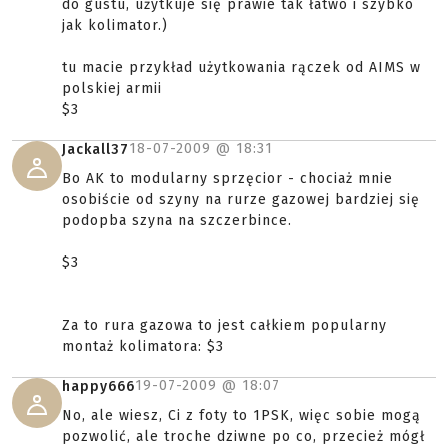
do gustu, użytkuje się prawie tak łatwo i szybko
jak kolimator.)
tu macie przykład użytkowania rączek od AIMS w
polskiej armii
$3
18-07-2009 @
18:31
Jackall37
Bo AK to modularny sprzęcior - chociaż mnie
osobiście od szyny na rurze gazowej bardziej się
podopba szyna na szczerbince.
$3
Za to rura gazowa to jest całkiem popularny
montaż kolimatora: $3
19-07-2009 @
18:07
happy666
No, ale wiesz, Ci z foty to 1PSK, więc sobie mogą
pozwolić, ale troche dziwne po co, przecież mógł