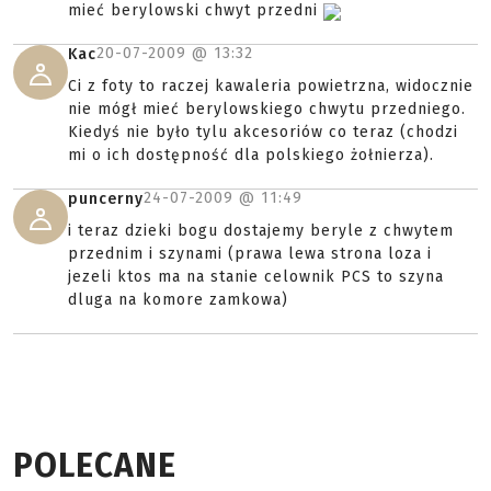
mieć berylowski chwyt przedni
20-07-2009 @
13:32
Kac
Ci z foty to raczej kawaleria powietrzna, widocznie
nie mógł mieć berylowskiego chwytu przedniego.
Kiedyś nie było tylu akcesoriów co teraz (chodzi
mi o ich dostępność dla polskiego żołnierza).
24-07-2009 @
11:49
puncerny
i teraz dzieki bogu dostajemy beryle z chwytem
przednim i szynami (prawa lewa strona loza i
jezeli ktos ma na stanie celownik PCS to szyna
dluga na komore zamkowa)
POLECANE