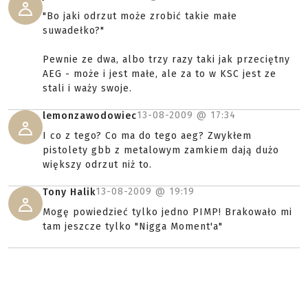
"Bo jaki odrzut może zrobić takie małe
suwadełko?"
Pewnie ze dwa, albo trzy razy taki jak przeciętny
AEG - może i jest małe, ale za to w KSC jest ze
stali i waży swoje.
13-08-2009 @
17:34
lemonzawodowiec
I co z tego? Co ma do tego aeg? Zwykłem
pistolety gbb z metalowym zamkiem dają dużo
większy odrzut niż to.
13-08-2009 @
19:19
Tony Halik
Mogę powiedzieć tylko jedno PIMP! Brakowało mi
tam jeszcze tylko "Nigga Moment'a"