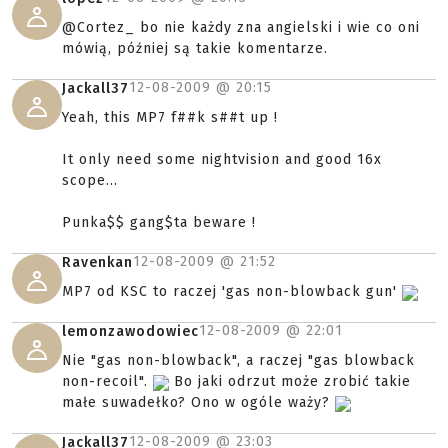
@Cortez_ bo nie każdy zna angielski i wie co oni
mówią, później są takie komentarze.
12-08-2009 @
20:15
Jackall37
Yeah, this MP7 f##k s##t up !
It only need some nightvision and good 16x
scope...
Punka$$ gang$ta beware !
12-08-2009 @
21:52
Ravenkan
MP7 od KSC to raczej 'gas non-blowback gun'
12-08-2009 @
22:01
lemonzawodowiec
Nie "gas non-blowback", a raczej "gas blowback
non-recoil".
Bo jaki odrzut może zrobić takie
małe suwadełko? Ono w ogóle waży?
12-08-2009 @
23:03
Jackall37