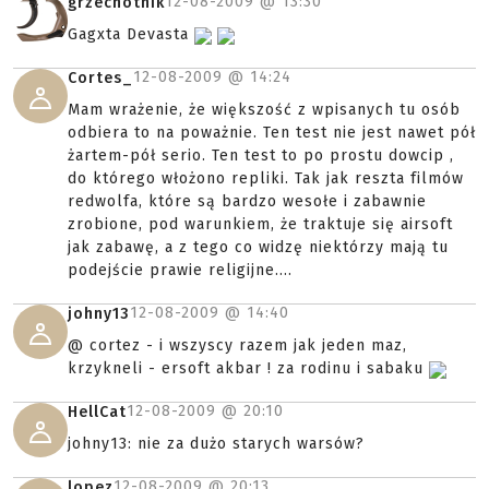
12-08-2009 @
13:30
grzechotnik
Gagxta Devasta
12-08-2009 @
14:24
Cortes_
Mam wrażenie, że większość z wpisanych tu osób
odbiera to na poważnie. Ten test nie jest nawet pół
żartem-pół serio. Ten test to po prostu dowcip ,
do którego włożono repliki. Tak jak reszta filmów
redwolfa, które są bardzo wesołe i zabawnie
zrobione, pod warunkiem, że traktuje się airsoft
jak zabawę, a z tego co widzę niektórzy mają tu
podejście prawie religijne....
12-08-2009 @
14:40
johny13
@ cortez - i wszyscy razem jak jeden maz,
krzykneli - ersoft akbar ! za rodinu i sabaku
12-08-2009 @
20:10
HellCat
johny13: nie za dużo starych warsów?
12-08-2009 @
20:13
lopez