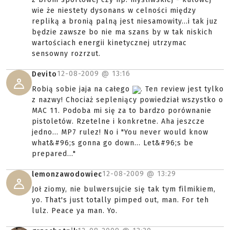
wie że niestety dysonans w celności między
repliką a bronią palną jest niesamowity...i tak juz
będzie zawsze bo nie ma szans by w tak niskich
wartościach energii kinetycznej utrzymac
sensowny rozrzut.
12-08-2009 @
13:16
Devito
Robią sobie jaja na całego
. Ten review jest tylko
z nazwy! Chociaż sepleniący powiedział wszystko o
MAC 11. Podoba mi się za to bardzo porównanie
pistoletów. Rzetelne i konkretne. Aha jeszcze
jedno... MP7 rulez! No i "You never would know
what&#96;s gonna go down... Let&#96;s be
prepared..."
12-08-2009 @
13:29
lemonzawodowiec
Joł ziomy, nie bulwersujcie się tak tym filmikiem,
yo. That's just totally pimped out, man. For teh
lulz. Peace ya man. Yo.