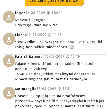
ZALOGUJ SIĘ ABY KOMENTOWAĆ
12-08-2009 @
11:06
lopez
RedWolf Gangsta
I do tego Pimp my Rifle.
12-08-2009 @
11:28
LiuKas
"test vedio"... na szczęście panowie z KSC repliki
robią bez takich "niedoróbek"
12-08-2009 @
12:49
Patrick Bateman
Pajace z RedWolf odbieraja takimi filmikami
ochote do zabawy...
To MP7 ze wszystkimi mozliwymi dodtkami na
RISach wyglada jak mutant z Czarnobyla.
12-08-2009 @
12:51
Mormaeglin
Czasem jak spoglądam na ersoftówców
przedstawionych na filmikach/zdjęciach takich jak
powyższe, ręce mi opadają, nawet jeśli wiem iż są