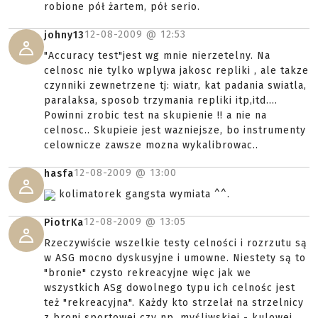
robione pół żartem, pół serio.
12-08-2009 @
12:53
johny13
"Accuracy test"jest wg mnie nierzetelny. Na
celnosc nie tylko wplywa jakosc repliki , ale takze
czynniki zewnetrzene tj: wiatr, kat padania swiatla,
paralaksa, sposob trzymania repliki itp,itd....
Powinni zrobic test na skupienie !! a nie na
celnosc.. Skupieie jest wazniejsze, bo instrumenty
celownicze zawsze mozna wykalibrowac..
12-08-2009 @
13:00
hasfa
kolimatorek gangsta wymiata ^^.
12-08-2009 @
13:05
PiotrKa
Rzeczywiście wszelkie testy celności i rozrzutu są
w ASG mocno dyskusyjne i umowne. Niestety są to
"bronie" czysto rekreacyjne więc jak we
wszystkich ASg dowolnego typu ich celnośc jest
też "rekreacyjna". Każdy kto strzelał na strzelnicy
z broni sportowej czy np. myśliwskiej - kulowej