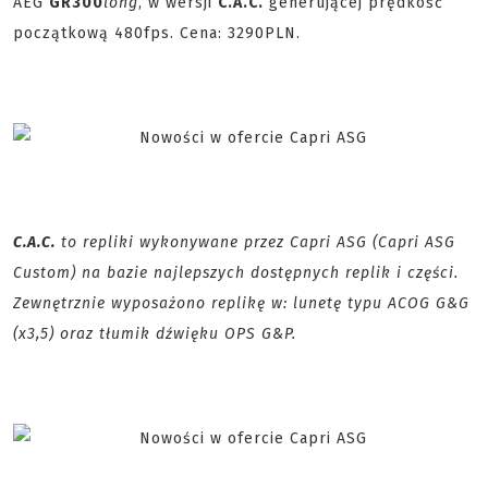
AEG
GR300
long
, w wersji
C.A.C.
generującej prędkość
początkową 480fps. Cena: 3290PLN.
C.A.C.
to repliki wykonywane przez Capri ASG (Capri ASG
Custom) na bazie najlepszych dostępnych replik i części.
Zewnętrznie wyposażono replikę w: lunetę typu ACOG G&G
(x3,5) oraz tłumik dźwięku OPS G&P.