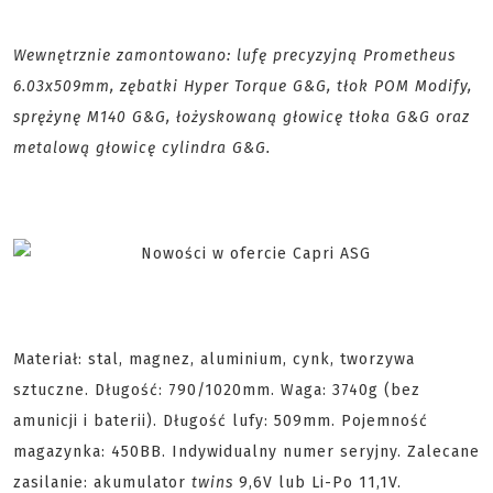
Wewnętrznie zamontowano: lufę precyzyjną Prometheus
6.03x509mm, zębatki Hyper Torque G&G, tłok POM Modify,
sprężynę M140 G&G, łożyskowaną głowicę tłoka G&G oraz
metalową głowicę cylindra G&G.
Materiał: stal, magnez, aluminium, cynk, tworzywa
sztuczne. Długość: 790/1020mm. Waga: 3740g (bez
amunicji i baterii). Długość lufy: 509mm. Pojemność
magazynka: 450BB. Indywidualny numer seryjny. Zalecane
zasilanie: akumulator
twins
9,6V lub Li-Po 11,1V.