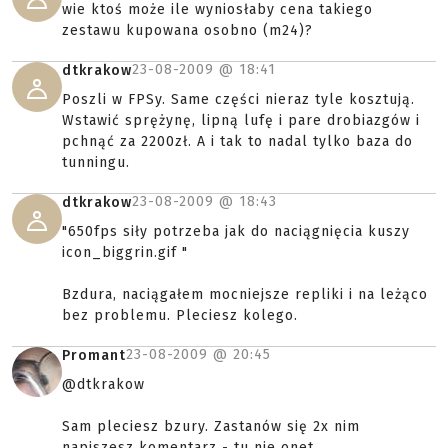
wie ktoś może ile wyniosłaby cena takiego
zestawu kupowana osobno (m24)?
23-08-2009 @
18:41
dtkrakow
Poszli w FPSy. Same części nieraz tyle kosztują.
Wstawić sprężynę, lipną lufę i pare drobiazgów i
pchnąć za 2200zł. A i tak to nadal tylko baza do
tunningu.
23-08-2009 @
18:43
dtkrakow
"650fps siły potrzeba jak do naciągnięcia kuszy
icon_biggrin.gif "
Bzdura, naciągałem mocniejsze repliki i na leżąco
bez problemu. Pleciesz kolego.
23-08-2009 @
20:45
Promant
@dtkrakow
Sam pleciesz bzury. Zastanów się 2x nim
napiszesz komentarz - tu nie onet.