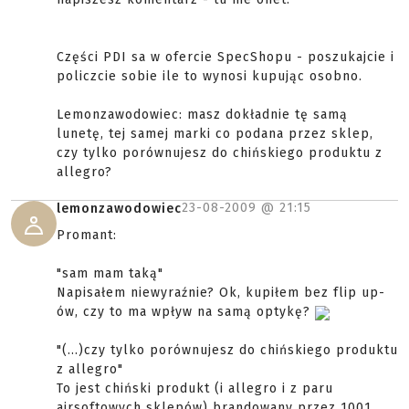
Części PDI sa w ofercie SpecShopu - poszukajcie i
policzcie sobie ile to wynosi kupując osobno.
Lemonzawodowiec: masz dokładnie tę samą
lunetę, tej samej marki co podana przez sklep,
czy tylko porównujesz do chińskiego produktu z
allegro?
23-08-2009 @
21:15
lemonzawodowiec
Promant:
"sam mam taką"
Napisałem niewyraźnie? Ok, kupiłem bez flip up-
ów, czy to ma wpływ na samą optykę?
"(...)czy tylko porównujesz do chińskiego produktu
z allegro"
To jest chiński produkt (i allegro i z paru
airsoftowych sklepów) brandowany przez 1001