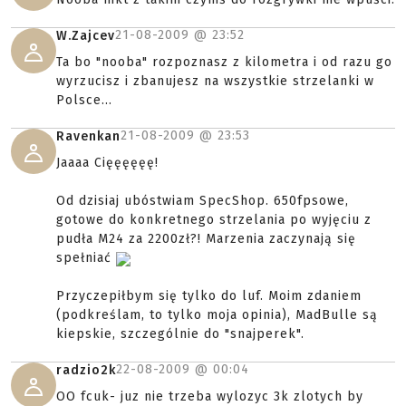
21-08-2009 @
23:52
W.Zajcev
Ta bo "nooba" rozpoznasz z kilometra i od razu go
wyrzucisz i zbanujesz na wszystkie strzelanki w
Polsce...
21-08-2009 @
23:53
Ravenkan
Jaaaa Cięęęęęę!
Od dzisiaj ubóstwiam SpecShop. 650fpsowe,
gotowe do konkretnego strzelania po wyjęciu z
pudła M24 za 2200zł?! Marzenia zaczynają się
spełniać
Przyczepiłbym się tylko do luf. Moim zdaniem
(podkreślam, to tylko moja opinia), MadBulle są
kiepskie, szczególnie do "snajperek".
22-08-2009 @
00:04
radzio2k
OO fcuk- juz nie trzeba wylozyc 3k zlotych by