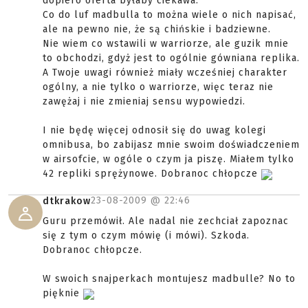
dopiero oferta byłaby ciekawa.
Co do luf madbulla to można wiele o nich napisać,
ale na pewno nie, że są chińskie i badziewne.
Nie wiem co wstawili w warriorze, ale guzik mnie
to obchodzi, gdyż jest to ogólnie gówniana replika.
A Twoje uwagi również miały wcześniej charakter
ogólny, a nie tylko o warriorze, więc teraz nie
zawężaj i nie zmieniaj sensu wypowiedzi.
I nie będę więcej odnosił się do uwag kolegi
omnibusa, bo zabijasz mnie swoim doświadczeniem
w airsofcie, w ogóle o czym ja piszę. Miałem tylko
42 repliki sprężynowe. Dobranoc chłopcze
23-08-2009 @
22:46
dtkrakow
Guru przemówił. Ale nadal nie zechciał zapoznac
się z tym o czym mówię (i mówi). Szkoda.
Dobranoc chłopcze.
W swoich snajperkach montujesz madbulle? No to
pięknie