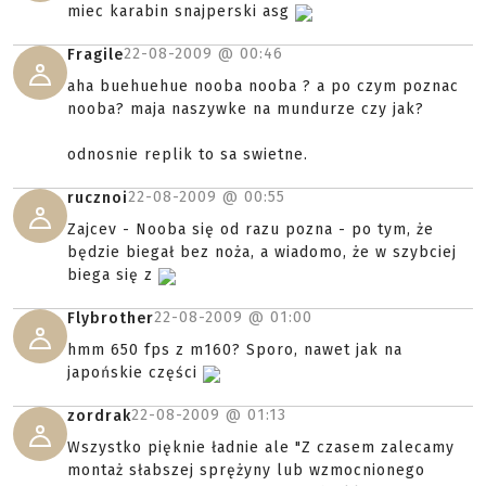
miec karabin snajperski asg
22-08-2009 @
00:46
Fragile
aha buehuehue nooba nooba ? a po czym poznac
nooba? maja naszywke na mundurze czy jak?
odnosnie replik to sa swietne.
22-08-2009 @
00:55
rucznoi
Zajcev - Nooba się od razu pozna - po tym, że
będzie biegał bez noża, a wiadomo, że w szybciej
biega się z
22-08-2009 @
01:00
Flybrother
hmm 650 fps z m160? Sporo, nawet jak na
japońskie części
22-08-2009 @
01:13
zordrak
Wszystko pięknie ładnie ale "Z czasem zalecamy
montaż słabszej sprężyny lub wzmocnionego