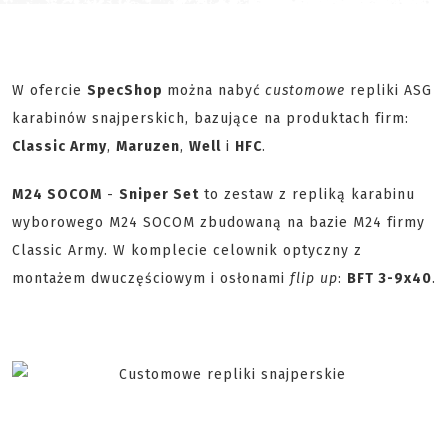
W ofercie
SpecShop
można nabyć
customowe
repliki ASG
karabinów snajperskich, bazujące na produktach firm:
Classic Army
,
Maruzen
,
Well
i
HFC
.
M24 SOCOM
-
Sniper Set
to zestaw z repliką karabinu
wyborowego M24 SOCOM zbudowaną na bazie M24 firmy
Classic Army. W komplecie celownik optyczny z
montażem dwuczęściowym i osłonami
flip up
:
BFT 3-9x40
.