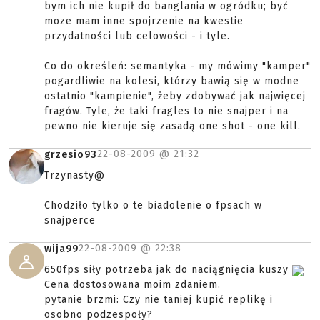
bym ich nie kupił do banglania w ogródku; być
moze mam inne spojrzenie na kwestie
przydatności lub celowości - i tyle.
Co do określeń: semantyka - my mówimy "kamper"
pogardliwie na kolesi, którzy bawią się w modne
ostatnio "kampienie", żeby zdobywać jak najwięcej
fragów. Tyle, że taki fragles to nie snajper i na
pewno nie kieruje się zasadą one shot - one kill.
22-08-2009 @
21:32
grzesio93
Trzynasty@
Chodziło tylko o te biadolenie o fpsach w
snajperce
22-08-2009 @
22:38
wija99
650fps siły potrzeba jak do naciągnięcia kuszy
Cena dostosowana moim zdaniem.
pytanie brzmi: Czy nie taniej kupić replikę i
osobno podzespoły?