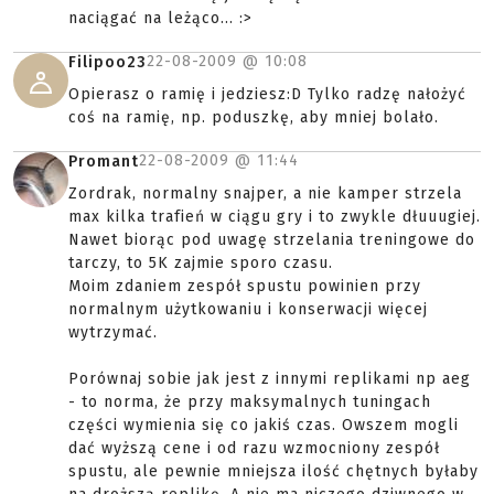
naciągać na leżąco... :>
22-08-2009 @
10:08
Filipoo23
Opierasz o ramię i jedziesz:D Tylko radzę nałożyć
coś na ramię, np. poduszkę, aby mniej bolało.
22-08-2009 @
11:44
Promant
Zordrak, normalny snajper, a nie kamper strzela
max kilka trafień w ciągu gry i to zwykle dłuuugiej.
Nawet biorąc pod uwagę strzelania treningowe do
tarczy, to 5K zajmie sporo czasu.
Moim zdaniem zespół spustu powinien przy
normalnym użytkowaniu i konserwacji więcej
wytrzymać.
Porównaj sobie jak jest z innymi replikami np aeg
- to norma, że przy maksymalnych tuningach
części wymienia się co jakiś czas. Owszem mogli
dać wyższą cene i od razu wzmocniony zespół
spustu, ale pewnie mniejsza ilość chętnych byłaby