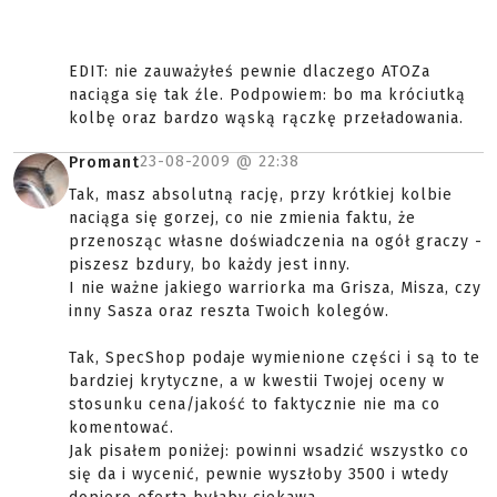
EDIT: nie zauważyłeś pewnie dlaczego ATOZa
naciąga się tak źle. Podpowiem: bo ma króciutką
kolbę oraz bardzo wąską rączkę przeładowania.
23-08-2009 @
22:38
Promant
Tak, masz absolutną rację, przy krótkiej kolbie
naciąga się gorzej, co nie zmienia faktu, że
przenosząc własne doświadczenia na ogół graczy -
piszesz bzdury, bo każdy jest inny.
I nie ważne jakiego warriorka ma Grisza, Misza, czy
inny Sasza oraz reszta Twoich kolegów.
Tak, SpecShop podaje wymienione części i są to te
bardziej krytyczne, a w kwestii Twojej oceny w
stosunku cena/jakość to faktycznie nie ma co
komentować.
Jak pisałem poniżej: powinni wsadzić wszystko co
się da i wycenić, pewnie wyszłoby 3500 i wtedy