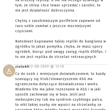
na droższą replikę. A nie ma niczego dziwnego w
tym, że sklep chce towar sprzedać i zarobić, to
nie jest działalność dobroczynna.
Chętny z zasobniejszym portfelem zapewne od
razu sobie zamówi z jeszcze mocniejszymi
częściami.
Natomiast kupowanie takiej repliki do banglania w
ogródku to jakaś pomyłka, chyba, że masz spory
ogródek, biorąc pod uwagę zasięg replik 650fps. I
to nie jest replika do strzelań rekreacyjnych.
22-08-2009 @
13:10
ziolo69
Co do osób z mniejszym doświadczeniem, to każdy
szanujący się klub/stowarzyszenie ASG ma
ograniczenia dotyczące doświadczenia i wieku.
Wiadomo kto ma jakie rozeznanie w ASG i w jaki
sposób zachowuje się w boju. Jeśli jest
niebezpieczny lub ma syndrom szybkiego palca,
to nikt takiej osoby nie wpuści na strzelankę ze
sprzętem który mógłby komuś wyrządzić krzywdę