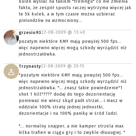
kulek wysłać na takikm "treningu" co nie zmienia
faktu, że zespół spustu raczej wytrzyma więcej jak
te 5k kulek, a w tym czasie można uzbierać
piniundzów na wzmocniony...
22-08-2009 @
13:40
grzesio93
pozatym niektóre KMY mają powyżej 500 fps...
więc napewno więcej mogą szkody wyrządzić niż
jednostrzałówka.
22-08-2009 @
20:15
Trzynasty
"pozatym niektóre KMY mają powyżej 500 fps...
więc napewno więcej mogą szkody wyrządzić niż
jednostrzałówka. "... znasz takie powiedzenie"1
shot 1 kill"???? dodaj do tego dezorientację
ponieważ nie wiesz skąd padł strzał... i masz w
oddziale 100% stratę jednej jednostki,
dezorientacje i na 100% panikę w śród ludzi.
"... normalny snajper, a nie kamper strzela max
kilka trafień w ciągu gry i to zwykle dłuuugiej. "