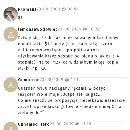
23-08-2009 @
08:53
Promant
$1
23-08-2009 @
10:22
lemonzawodowiec
Dziwię się, że do tak podrasowanych karabinów
dodali takie
$1
lunety (sam mam taką - zero
militarnego wyglądu + po półtora roku
użytkowania krzyż odstaje od pionu o jakies 3-4
stopnie). Na tej m24-ce widziałbym jakąś kopię
M3-ki, np. KA.
23-08-2009 @
17:12
Gumatron
Guarder M160 naciągany ręcznie w pozycji
leżącej? Wole moje 530fps ale na gaz...
Co nie znaczy że propozycja nieciekawa, nareszcie
zaczeli sprzedawać gotowce - bedzie mniej OT w
zielonych ^^
23-08-2009 @
17:18
Unnamed Hero