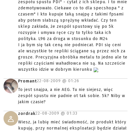
zespołu spustu PDI" - cytat z ich sklepu. I to mnie
zdemotywowało. Ciekawe co to dla specshopa " z
czasem" I kto kupuje taką snajpę z takimi fpsami
aby potem słabszą sprężynę wkładać. Czy ten
sklep zakłada, że zespół spustowy się po 5k
rozsypie i umywa ręce czy to tylko taka ich
polityka. L96 za droga w stosunku do M24
I ja bym się tak ceną nie podniecał. PDI się ceni
ale wszystkie te repliki ściągane są przez nich za
grosze. Precyzyjna obróbka metalu to jedno ale te
repliki częściami wahadłowca nie są. Na szczeście
wszystko idzie w dobrym kierunku
22-08-2009 @
01:26
Promant
To jest snajpa, a nie AEG. Tu nie siejesz, więc
zespół spustu nie padnie ot tak sobie. 5k? Niby w
jakim czasie?
22-08-2009 @
01:33
zordrak
Wiesz, ja lubię mieć świadomość, że produkt który
kupuję, przy normalnej eksploatacji będzie działał