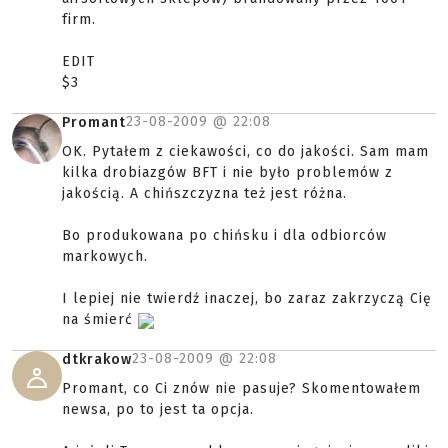
firm.
EDIT
$3
23-08-2009 @
22:08
Promant
OK. Pytałem z ciekawości, co do jakości. Sam mam
kilka drobiazgów BFT i nie było problemów z
jakością. A chińszczyzna też jest różna.
Bo produkowana po chińsku i dla odbiorców
markowych.
I lepiej nie twierdź inaczej, bo zaraz zakrzyczą Cię
na śmierć
23-08-2009 @
22:08
dtkrakow
Promant, co Ci znów nie pasuje? Skomentowałem
newsa, po to jest ta opcja.