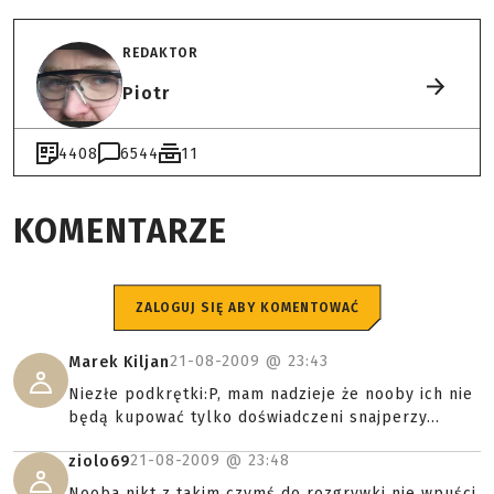
REDAKTOR
Piotr
4408
6544
11
KOMENTARZE
ZALOGUJ SIĘ ABY KOMENTOWAĆ
21-08-2009 @
23:43
Marek Kiljan
Niezłe podkrętki:P, mam nadzieje że nooby ich nie
będą kupować tylko doświadczeni snajperzy...
21-08-2009 @
23:48
ziolo69
Nooba nikt z takim czymś do rozgrywki nie wpuści.