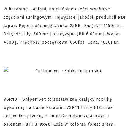
W karabinie zastąpiono chińskie części
stockowe
częściami tuningowymi najwyższej jakości, produkcji
PDI
Japan
. Pojemność magazynka: 25BB. Długość: 1150mm.
Długość lufy: 500mm [precyzyjna JBU 6.03mm]. Waga:
4000g. Prędkość początkowa: 650fps. Cena: 1850PLN.
VSR10
-
Sniper Set
to zestaw zawierający replikę
wykonaną na bazie karabinu VSR11 firmy HFC oraz
celownik optyczny z montażem dwuczęściowym i
osłonami:
BFT 3-9x40
. Łoże w kolorze
forest green
.