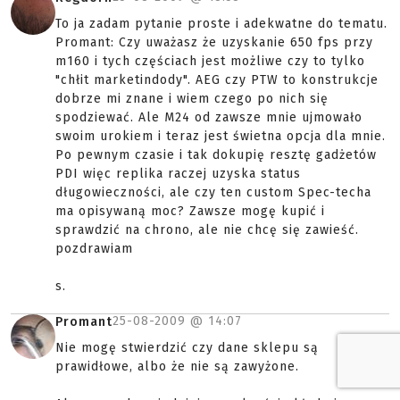
To ja zadam pytanie proste i adekwatne do tematu.
Promant: Czy uważasz że uzyskanie 650 fps przy
m160 i tych częściach jest możliwe czy to tylko
"chłit marketindody". AEG czy PTW to konstrukcje
dobrze mi znane i wiem czego po nich się
spodziewać. Ale M24 od zawsze mnie ujmowało
swoim urokiem i teraz jest świetna opcja dla mnie.
Po pewnym czasie i tak dokupię resztę gadżetów
PDI więc replika raczej uzyska status
długowieczności, ale czy ten custom Spec-techa
ma opisywaną moc? Zawsze mogę kupić i
sprawdzić na chrono, ale nie chcę się zawieść.
pozdrawiam
s.
25-08-2009 @
14:07
Promant
Nie mogę stwierdzić czy dane sklepu są
prawidłowe, albo że nie są zawyżone.