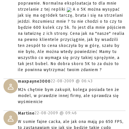
poprawnie. Normalna eksploatacja to dla mnie
strzelanie z tej repliki
A o 5K można wysypać
jak się ma ogródek tarczę, brata i się na strzelani
jeździ. Rozumiesz mnie ? tu nie chodzi o to czy to
będzie 600 kulek czy 5k. To jest dla mnie pójściem
na łatwiznę z ich strony. Cena jak na "nasze" realia
na pewno klientele przyciągnie, jak by wsadzili
ten zespół to cena skoczyła by w górę, szału by
nie było, Ale można wtedy powiedzieć Mamy tu
wszystko co wymaga się przy takiej sprężynie, a
tak jest bubel. No dobra skoro 5K to za dużo to
ile powinna wytrzymać twoim zdaniem ?
22-08-2009 @
06:43
maxpayne3000
M24 chętnie bym zakupił, kolega posiada ten że
model, w prawdzie innej firmy, ale sprawdza się
wyśmienicie
22-08-2009 @
09:46
Martine
W sumie fajne cacka, ale jak ona mają po 650 FPS,
to zastanawiam się jak się będzie takie cudo