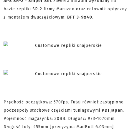
APS SR-2
-
Sniper Set
zawiera karabin wykonany na
bazie repliki SR-2 firmy Maruzen oraz celownik optyczny
z montażem dwuczęściowym:
BFT 3-9x40
.
Prędkość początkowa: 570fps. Tutaj również zastąpiono
podzespoły
stockowe
częściami tuningowymi
PDI Japan
.
Pojemność magazynka: 30BB. Długość: 973-1070mm.
Długość lufy: 455mm [precyzyjna MadBull 6.03mm].