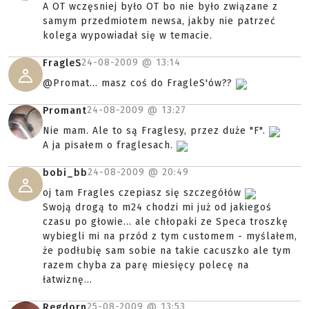
A OT wczęsniej było OT bo nie było związane z
samym przedmiotem newsa, jakby nie patrzeć
kolega wypowiadał się w temacie.
24-08-2009 @
13:14
FragleS
@Promat... masz coś do FragleS'ów??
24-08-2009 @
13:27
Promant
Nie mam. Ale to są Fraglesy, przez duże "F".
A ja pisałem o fraglesach.
24-08-2009 @
20:49
bobi_bb
oj tam Fragles czepiasz się szczegółów
Swoją drogą to m24 chodzi mi już od jakiegoś
czasu po głowie... ale chłopaki ze Speca troszkę
wybiegli mi na przód z tym customem - myślałem,
że podłubię sam sobie na takie cacuszko ale tym
razem chyba za parę miesięcy polecę na
łatwiznę...
25-08-2009 @
13:53
Regdorn