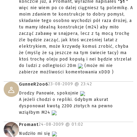
kończcie już, a Promant, wyraźnie napisałeś "
$1
"
więc nie wiem po co dalej ciągniesz tą polemikę. A
moim zdaniem te konstrukcje to dobry pomysł,
składanie tego osobno wychodzi pół raza drożej, a
tu mamy idealną konstrukcje (m24) aby miło
zacząć zabawę w snajpera, lecz z tą mocą trochę
źle będzie zacząć, jak ktoś wcześniej latał z
elektrykiem, może krzywdę komuś zrobić, chyba
że (myślę że są jeszcze na tym świecie tacy) ma
ktoś trochę oleju pod kopułą i nei będzie strzelał
do ludzi z odległości 20m
(może mi nie
zabierze możliwości komentowania xDDD )
23-08-2009 @
23:42
GunneR2oo6
Drodzy Panowie, spokojnie
A jeżeli chodzi o repliki. Gdybym akurat
dysponował kwotą 2200 złotych na pewno
wziąłbym M24
24-08-2009 @
01:02
Promant
Nudziło mi się