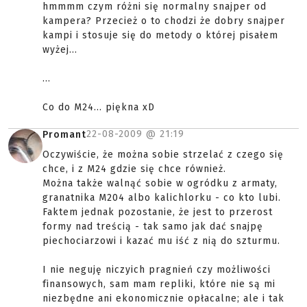
hmmmm czym różni się normalny snajper od
kampera? Przecież o to chodzi że dobry snajper
kampi i stosuje się do metody o której pisałem
wyżej...
...
Co do M24... piękna xD
22-08-2009 @
21:19
Promant
Oczywiście, że można sobie strzelać z czego się
chce, i z M24 gdzie się chce również.
Można także walnąć sobie w ogródku z armaty,
granatnika M204 albo kalichlorku - co kto lubi.
Faktem jednak pozostanie, że jest to przerost
formy nad treścią - tak samo jak dać snajpę
piechociarzowi i kazać mu iść z nią do szturmu.
I nie neguję niczyich pragnień czy możliwości
finansowych, sam mam repliki, które nie są mi
niezbędne ani ekonomicznie opłacalne; ale i tak