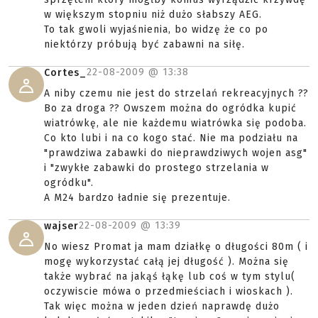
w większym stopniu niż dużo słabszy AEG.
To tak gwoli wyjaśnienia, bo widzę że co po
niektórzy próbują być zabawni na siłę.
22-08-2009 @
13:38
Cortes_
A niby czemu nie jest do strzelań rekreacyjnych ??
Bo za droga ?? Owszem można do ogródka kupić
wiatrówkę, ale nie każdemu wiatrówka się podoba.
Co kto lubi i na co kogo stać. Nie ma podziału na
"prawdziwa zabawki do nieprawdziwych wojen asg"
i "zwykłe zabawki do prostego strzelania w
ogródku".
A M24 bardzo ładnie się prezentuje.
22-08-2009 @
13:39
wajser
No wiesz Promat ja mam działkę o długości 80m ( i
mogę wykorzystać całą jej długość ). Można się
także wybrać na jakąś łąkę lub coś w tym stylu(
oczywiscie mówa o przedmieściach i wioskach ).
Tak więc można w jeden dzień naprawdę dużo