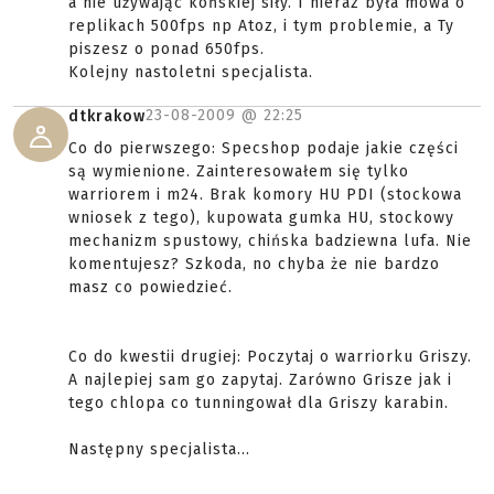
a nie używając końskiej siły. I nieraz była mowa o
replikach 500fps np Atoz, i tym problemie, a Ty
piszesz o ponad 650fps.
Kolejny nastoletni specjalista.
23-08-2009 @
22:25
dtkrakow
Co do pierwszego: Specshop podaje jakie części
są wymienione. Zainteresowałem się tylko
warriorem i m24. Brak komory HU PDI (stockowa
wniosek z tego), kupowata gumka HU, stockowy
mechanizm spustowy, chińska badziewna lufa. Nie
komentujesz? Szkoda, no chyba że nie bardzo
masz co powiedzieć.
Co do kwestii drugiej: Poczytaj o warriorku Griszy.
A najlepiej sam go zapytaj. Zarówno Grisze jak i
tego chlopa co tunningował dla Griszy karabin.
Następny specjalista...