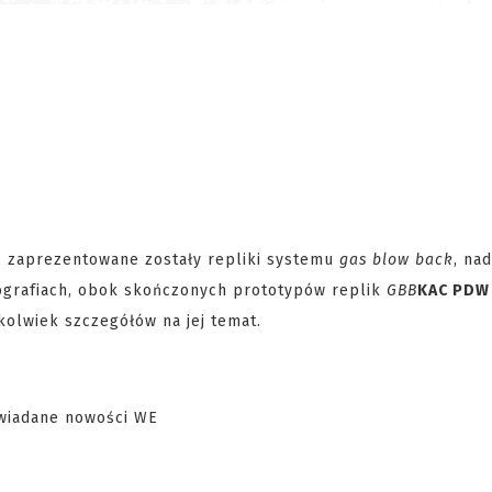
, zaprezentowane zostały repliki systemu
gas blow back
, na
tografiach, obok skończonych prototypów replik
GBB
KAC PDW
hkolwiek szczegółów na jej temat.