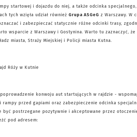
py startowej i dojazdu do niej, a także odcinka specjalnego,
iach tych wzięła udział również
Grupa ASGeG
z Warszawy. W c
naczać i zabezpieczać statycznie różne odcinki trasy, zgodn
rło wsparcie z Warszawy i Gostynina. Warto tu zaznaczyć, że
dz miasta, Straży Miejskiej i Policji miasta Kutna.
: poprowadzenie konwoju aut startujących w rajdzie - wspom
u i rampy przed gapiami oraz zabezpieczenie odcinka specjaln
e być postrzegane pozytywnie i akceptowane przez otoczeni
leźć pod adresem: