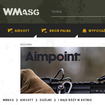
AIRSOFT
BROŃ PALNA
WYPOSAŻ
REKLAMA
WMASG
AIRSOFT
OGÓLNE
I RAJD RÓŻY W KUTNIE