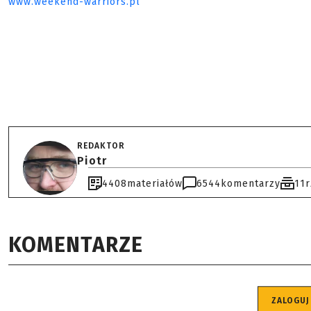
www.weekend-warriors.pl
REDAKTOR
Piotr
4408
materiałów
6544
komentarzy
11
KOMENTARZE
ZALOGUJ