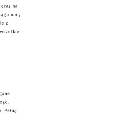
 oraz na
iągu nocy
ie z
 wszelkie
agane
ego.
e. Pełną