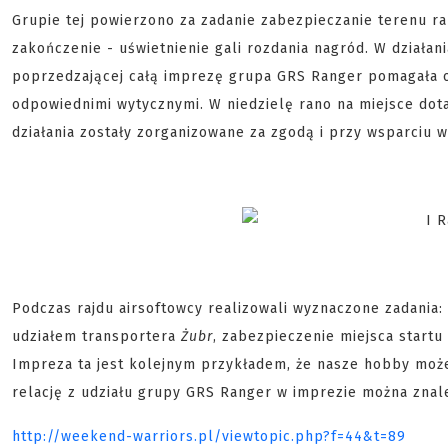
Grupie tej powierzono za zadanie zabezpieczanie terenu ram
zakończenie - uświetnienie gali rozdania nagród. W działan
poprzedzającej całą imprezę grupa GRS Ranger pomagała oz
odpowiednimi wytycznymi. W niedzielę rano na miejsce dota
działania zostały zorganizowane za zgodą i przy wsparciu wła
Podczas rajdu airsoftowcy realizowali wyznaczone zadania
udziałem transportera
Żubr
, zabezpieczenie miejsca start
Impreza ta jest kolejnym przykładem, że nasze hobby moż
relację z udziału grupy GRS Ranger w imprezie można zna
http://weekend-warriors.pl/viewtopic.php?f=44&t=89