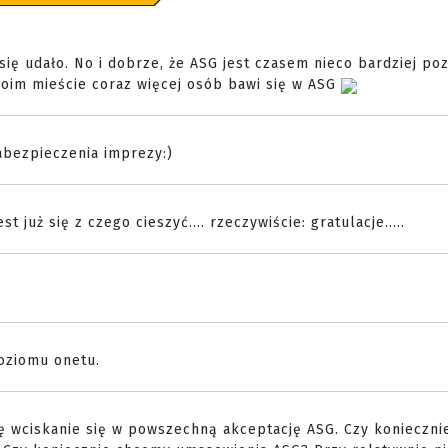
ię udało. No i dobrze, że ASG jest czasem nieco bardziej po
moim mieście coraz więcej osób bawi się w ASG
abezpieczenia imprezy:)
t już się z czego cieszyć.... rzeczywiście: gratulacje.....
oziomu onetu.
ę wciskanie się w powszechną akceptację ASG. Czy konieczni