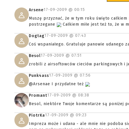
17-09-2009 @
00:15
Arsene
Muszę przyznać, że w tym roku święto całkiem s
postrzegane
Całkiem miłe jest też to, że w 
17-09-2009 @
07:43
Dogtag
Coś wspaniałego. Gratuluje panowie udanego z
17-09-2009 @
07:51
Besol
zrobili z airsoftowców cieciów parkingowych i jes
17-09-2009 @
07:56
Punk4ass
@Arsenae I przydatne też
17-09-2009 @
08:38
Promant
Besol, niektóre Twoje komentarze są poniżej p
17-09-2009 @
09:23
PiotrKa
Impreza może i udana - ale mnie nie podoba si