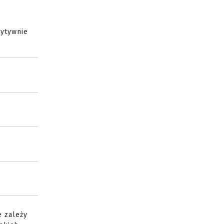
zytywnie
e zależy