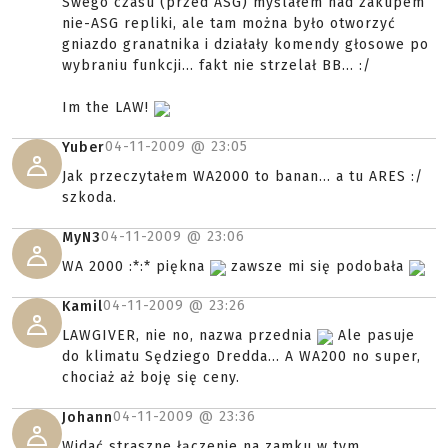
Swego czasu (przed ASG) myślałem nad zakupem
nie-ASG repliki, ale tam można było otworzyć
gniazdo granatnika i działały komendy głosowe po
wybraniu funkcji... fakt nie strzelał BB... :/
Im the LAW!
04-11-2009 @
23:05
Yuber
Jak przeczytałem WA2000 to banan... a tu ARES :/
szkoda.
04-11-2009 @
23:06
MyN3
WA 2000 :*:* piękna
zawsze mi się podobała
04-11-2009 @
23:26
Kamil
LAWGIVER, nie no, nazwa przednia
Ale pasuje
do klimatu Sędziego Dredda... A WA200 no super,
chociaż aż boję się ceny.
04-11-2009 @
23:36
Johann
Widać straszne łączenie na zamku w tym