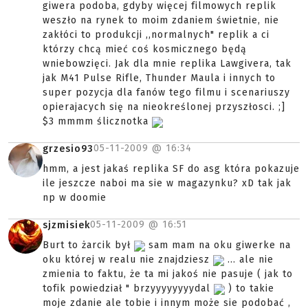
giwera podoba, gdyby więcej filmowych replik
weszło na rynek to moim zdaniem świetnie, nie
zakłóci to produkcji ,,normalnych" replik a ci
którzy chcą mieć coś kosmicznego będą
wniebowzięci. Jak dla mnie replika Lawgivera, tak
jak M41 Pulse Rifle, Thunder Maula i innych to
super pozycja dla fanów tego filmu i scenariuszy
opierajacych się na nieokreślonej przyszłosci. ;]
$3 mmmm ślicznotka
05-11-2009 @
16:34
grzesio93
hmm, a jest jakaś replika SF do asg która pokazuje
ile jeszcze naboi ma sie w magazynku? xD tak jak
np w doomie
05-11-2009 @
16:51
sjzmisiek
Burt to żarcik był
sam mam na oku giwerke na
oku której w realu nie znajdziesz
... ale nie
zmienia to faktu, że ta mi jakoś nie pasuje ( jak to
tofik powiedział " brzyyyyyyyydal
) to takie
moje zdanie ale tobie i innym może sie podobać ,