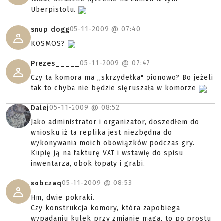
Uberpistolu.
05-11-2009 @
07:40
snup dogg
KOSMOS?
05-11-2009 @
07:47
Prezes_____
Czy ta komora ma ,,skrzydełka" pionowo? Bo jeżeli
tak to chyba nie będzie sięruszała w komorze
05-11-2009 @
08:52
Dalej
Jako administrator i organizator, doszedłem do
wniosku iż ta replika jest niezbędna do
wykonywania moich obowiązków podczas gry.
Kupię ją na fakturę VAT i wstawię do spisu
inwentarza, obok łopaty i grabi.
05-11-2009 @
08:53
sobczaq
Hm, dwie pokraki.
Czy konstrukcja komory, która zapobiega
wypadaniu kulek przy zmianie maga, to po prostu