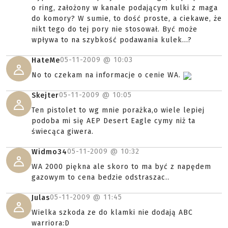
o ring, założony w kanale podającym kulki z maga
do komory? W sumie, to dość proste, a ciekawe, że
nikt tego do tej pory nie stosował. Być może
wpływa to na szybkość podawania kulek...?
05-11-2009 @
10:03
HateMe
No to czekam na informacje o cenie WA.
05-11-2009 @
10:05
Skejter
Ten pistolet to wg mnie porażka,o wiele lepiej
podoba mi się AEP Desert Eagle cymy niż ta
świecąca giwera.
05-11-2009 @
10:32
Widmo34
WA 2000 piękna ale skoro to ma być z napędem
gazowym to cena bedzie odstraszac..
05-11-2009 @
11:45
Julas
Wielka szkoda ze do klamki nie dodają ABC
warriora:D