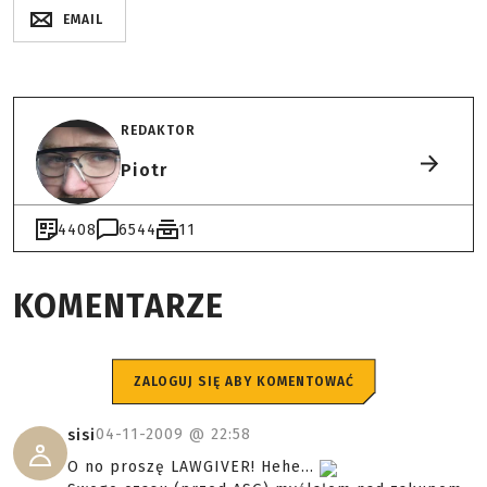
EMAIL
REDAKTOR
Piotr
4408
6544
11
KOMENTARZE
ZALOGUJ SIĘ ABY KOMENTOWAĆ
04-11-2009 @
22:58
sisi
O no proszę LAWGIVER! Hehe...