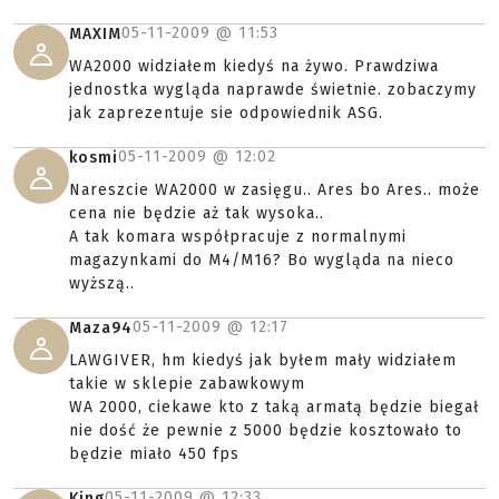
05-11-2009 @
11:53
MAXIM
WA2000 widziałem kiedyś na żywo. Prawdziwa
jednostka wygląda naprawde świetnie. zobaczymy
jak zaprezentuje sie odpowiednik ASG.
05-11-2009 @
12:02
kosmi
Nareszcie WA2000 w zasięgu.. Ares bo Ares.. może
cena nie będzie aż tak wysoka..
A tak komara współpracuje z normalnymi
magazynkami do M4/M16? Bo wygląda na nieco
wyższą..
05-11-2009 @
12:17
Maza94
LAWGIVER, hm kiedyś jak byłem mały widziałem
takie w sklepie zabawkowym
WA 2000, ciekawe kto z taką armatą będzie biegał
nie dość że pewnie z 5000 będzie kosztowało to
będzie miało 450 fps
05-11-2009 @
12:33
King