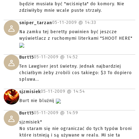
będzie musiała być "wciśnięta" do komory. Nie
zdziwiłyby mnie wcale puste strzały.
05-11-2009 @
14:33
sniper_tarzan
Na zamku tej beretty powinien być jeszcze
wyświetlacz z ruchomymi literkami "SHOOT HERE"
05-11-2009 @
14:52
Burt15
Ten Lawgiver jest świetny. Jednak najbardziej
chciałbym żeby zrobili cos takiego: $3 To dopiero
spluwa...
05-11-2009 @
14:54
sjzmisiek
Burt nie bluźnij
05-11-2009 @
14:59
Burt15
sjzmisiek*
No staram się nie ograniczać do tych typów broni
które istnieją i są używane w realu. Mi sie ta