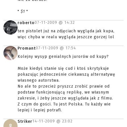
"
$1
"
07-11-2009 @
14:32
roberto
ten pistolet już na zdjęciach wygląda jak kupa,
więc chyba w realu wygląda jeszcze gorzej lol
07-11-2009 @
17:54
Promant
Kolejny wysyp genialnych jurorów od kupy?
Może kiedyś stanie się cud i ktoś skrytykuje
pokazując jednocześnie ciekawszą alternatywę
własnego autorstwa.
No ale to przecież pryszcz zrobić prawie od
podstaw funkcjonującą replikę, we własnym
zakresie, i żeby jeszcze wyglądała jak z filmu.
Z czym do gości. Tu jest Polska. Tu każdy wie
lepiej i lepiej potrafi.
14-11-2009 @
23:02
Striker