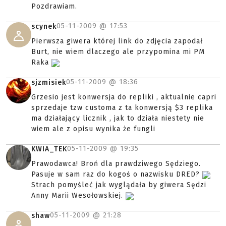
Pozdrawiam.
05-11-2009 @
17:53
scynek
Pierwsza giwera której link do zdjęcia zapodał
Burt, nie wiem dlaczego ale przypomina mi PM
Raka
05-11-2009 @
18:36
sjzmisiek
Grzesio jest konwersja do repliki , aktualnie capri
sprzedaje tzw customa z ta konwersją $3 replika
ma działający licznik , jak to działa niestety nie
wiem ale z opisu wynika że fungli
05-11-2009 @
19:35
KWIA_TEK
Prawodawca! Broń dla prawdziwego Sędziego.
Pasuje w sam raz do kogoś o nazwisku DRED?
Strach pomyśleć jak wyglądała by giwera Sędzi
Anny Marii Wesołowskiej.
05-11-2009 @
21:28
shaw