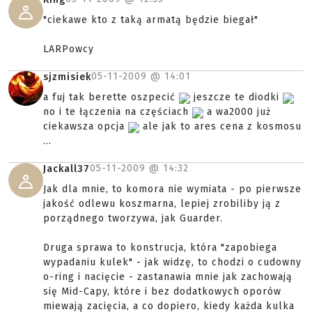
"ciekawe kto z taką armatą będzie biegał"
LARPowcy
05-11-2009 @
14:01
sjzmisiek
a fuj tak berette oszpecić
jeszcze te diodki
no i te łączenia na częściach
a wa2000 już
ciekawsza opcja
ale jak to ares cena z kosmosu
...
05-11-2009 @
14:32
Jackall37
Jak dla mnie, to komora nie wymiata - po pierwsze
jakość odlewu koszmarna, lepiej zrobiliby ją z
porządnego tworzywa, jak Guarder.
Druga sprawa to konstrucja, która "zapobiega
wypadaniu kulek" - jak widzę, to chodzi o cudowny
o-ring i nacięcie - zastanawia mnie jak zachowają
się Mid-Capy, które i bez dodatkowych oporów
miewają zacięcia, a co dopiero, kiedy każda kulka