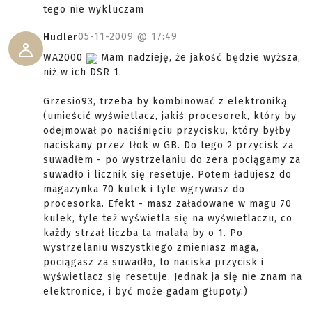
tego nie wykluczam
05-11-2009 @
17:49
Hudler
WA2000
Mam nadzieję, że jakość będzie wyższa,
niż w ich DSR 1.
Grzesio93, trzeba by kombinować z elektroniką
(umieścić wyświetlacz, jakiś procesorek, który by
odejmował po naciśnięciu przycisku, który byłby
naciskany przez tłok w GB. Do tego 2 przycisk za
suwadłem - po wystrzelaniu do zera pociągamy za
suwadło i licznik się resetuje. Potem ładujesz do
magazynka 70 kulek i tyle wgrywasz do
procesorka. Efekt - masz załadowane w magu 70
kulek, tyle też wyświetla się na wyświetlaczu, co
każdy strzał liczba ta malała by o 1. Po
wystrzelaniu wszystkiego zmieniasz maga,
pociągasz za suwadło, to naciska przycisk i
wyświetlacz się resetuje. Jednak ja się nie znam na
elektronice, i być może gadam głupoty.)