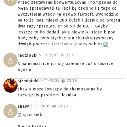
Przed zestawami konwertującymi Thompsona do
M41A sprzedawali tą replikę osobno i z tego co
wyczytałem wtedy na Redwolfairsoft, wychodziło
na to że mag mieści 200 kulek i licznik po prostu
dwa razy "przelatuje" od 99 do 00..... Gdyby
jeszcze tylko dodali jakiś niewielki głośnik pod
body żeby było słychać ten charakterystyczny
dźwięk podczas strzelania (marzy sobie)
05-11-2009 @
22:11
radzio2k
A na miniaturze już się bałem że coś o taserze
będzie
05-11-2009 @
23:19
sjzmisiek
shaw a może lowcapy do thompsoona by
rozwiązały problem licznika
05-11-2009 @
23:23
shaw
@ sjzmisiek
Nie za bardzo.