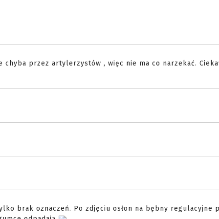
 chyba przez artylerzystów , więc nie ma co narzekać. Ciek
 Tylko brak oznaczeń. Po zdjęciu osłon na bębny regulacyjne 
a gumce odpadają