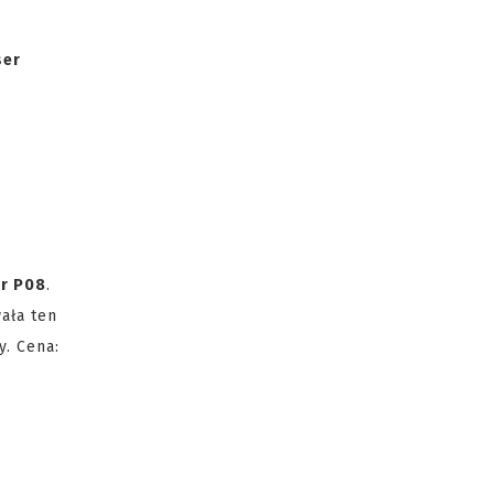
er
r P08
.
ała ten
y. Cena: