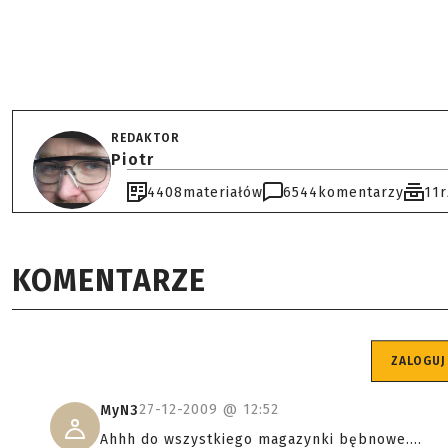
REDAKTOR
Piotr
4408
materiałów
6544
komentarzy
11
KOMENTARZE
ZALOGUJ
27-12-2009 @
12:52
MyN3
Ahhh do wszystkiego magazynki bębnowe....