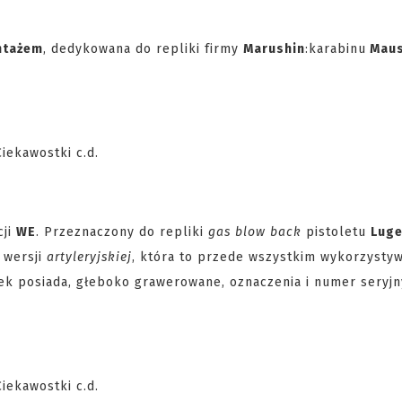
ntażem
, dedykowana do repliki firmy
Marushin
:
karabinu
Maus
cji
WE
. Przeznaczony do repliki
gas blow back
pistoletu
Luge
 wersji
artyleryjskiej
, która to przede wszystkim wykorzystyw
ek posiada, głeboko grawerowane, oznaczenia i numer seryjn