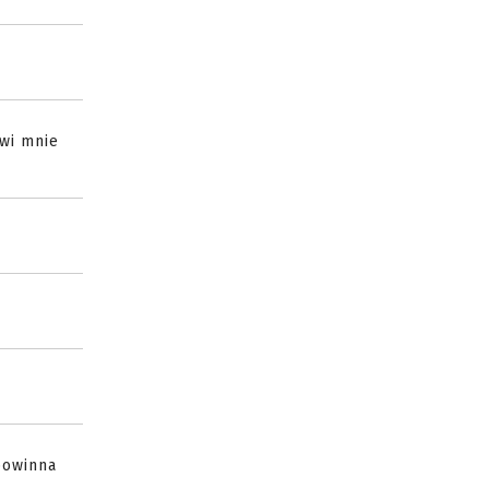
awi mnie
powinna