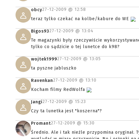
27-12-2009 @
12:58
obcy
teraz tylko czekać na kolbe/kabure do WE
27-12-2009 @
13:04
Bigos93
Te magazynki były rzeczywiście wykorzystywane
tylko co sądzicie o tej lunetce do k98?
27-12-2009 @
13:05
wojtek1999
ta pyszne jabluszko
27-12-2009 @
13:10
Ravenkan
Kocham filmy RedWolfa
27-12-2009 @
15:23
Jangi
Czy ta lunetka jest "koszerna"?
27-12-2009 @
15:30
Promant
Średnio. Ale i tak nieźle przypomina oryginał.
wyglądać w miarę przyzwoicie. No i osłonki n