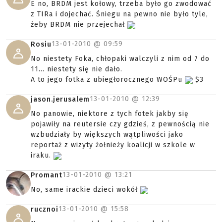
E no, BRDM jest kołowy, trzeba było go zwodować
z TIRa i dojechać. Śniegu na pewno nie było tyle,
żeby BRDM nie przejechał
13-01-2010 @
09:59
Rosiu
No niestety Foka, chłopaki walczyli z nim od 7 do
11... niestety się nie dało.
A to jego fotka z ubiegłorocznego WOŚPu
$3
13-01-2010 @
12:39
jason.jerusalem
No panowie, niektore z tych fotek jakby się
pojawiły na reutersie czy gdzieś, z pewnością nie
wzbudziały by większych wątpliwości jako
reportaż z wizyty żołnieży koalicji w szkole w
iraku.
13-01-2010 @
13:21
Promant
No, same irackie dzieci wokół
13-01-2010 @
15:58
rucznoi