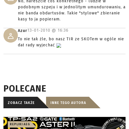
No, nareszcie coś konkretnego - ludzie w
podobnym szpeju i w jednolitym umundurowaniu, a
nie banda obdartusów. Takie "stylowe" zbieranie
kasy to ja popieram.
13-01-2010 @
16:36
Azur
To nie tak źle, bo nasz TIR ze SKOTem w ogóle nie
dał rady wyjechać
POLECANE
ZOBACZ TAKŻE
INNE TEGO AUTORA
REPLIKI AEG