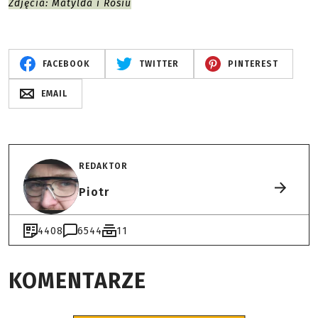
Zdjęcia: Matylda i Rosiu
FACEBOOK
TWITTER
PINTEREST
EMAIL
REDAKTOR
Piotr
4408
6544
11
KOMENTARZE