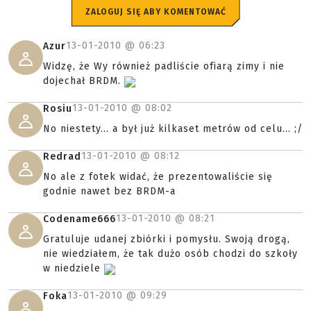
ZALOGUJ SIĘ ABY KOMENTOWAĆ
13-01-2010 @
06:23
Azur
Widzę, że Wy również padliście ofiarą zimy i nie
dojechał BRDM.
13-01-2010 @
08:02
Rosiu
No niestety... a był już kilkaset metrów od celu... ;/
13-01-2010 @
08:12
Redrad
No ale z fotek widać, że prezentowaliście się
godnie nawet bez BRDM-a
13-01-2010 @
08:21
Codename666
Gratuluje udanej zbiórki i pomysłu. Swoją drogą,
nie wiedziałem, że tak dużo osób chodzi do szkoły
w niedziele
13-01-2010 @
09:29
Foka