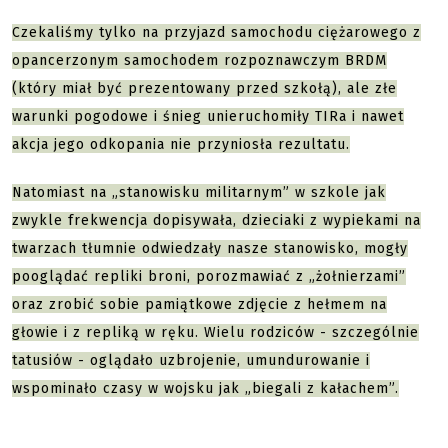
Czekaliśmy tylko na przyjazd samochodu ciężarowego z
opancerzonym samochodem rozpoznawczym BRDM
(który miał być prezentowany przed szkołą), ale złe
warunki pogodowe i śnieg unieruchomiły TIRa i nawet
akcja jego odkopania nie przyniosła rezultatu.
Natomiast na „stanowisku militarnym” w szkole jak
zwykle frekwencja dopisywała, dzieciaki z wypiekami na
twarzach tłumnie odwiedzały nasze stanowisko, mogły
pooglądać repliki broni, porozmawiać z „żołnierzami”
oraz zrobić sobie pamiątkowe zdjęcie z hełmem na
głowie i z repliką w ręku. Wielu rodziców - szczególnie
tatusiów - oglądało uzbrojenie, umundurowanie i
wspominało czasy w wojsku jak „biegali z kałachem”.