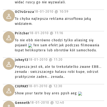
widać ruscy go nie wyzwalali.
18-01-2010 @
10:59
OC14Groza
To chyba najlepsza reklama airsoftowa jaką
widziałem.
18-01-2010 @
11:16
Pritcher
To nie ebb nierówno chodzi tylko aliasing się
pojawił
Ten sam efekt jak podczas filmowania
łopat helikoptera lub obrotów kół samochodu.
18-01-2010 @
11:20
johny13
Pepesza jest ok, ale to trekotatelko zwane EBB...
zenada : swiczszacego halasu robi kupe, odrzut
praktycznie zaden... zenada..
18-01-2010 @
12:30
CIUPAK1
Show your taste buy ares ppsh aeg
18-01-2010 @
12:40
Genneth