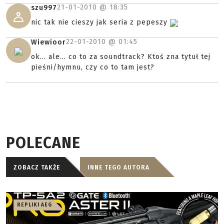
21-01-2010 @
18:35
szu997
nic tak nie cieszy jak seria z pepeszy
22-01-2010 @
01:45
Wiewioor
ok... ale... co to za soundtrack? Ktoś zna tytuł tej
pieśni/hymnu, czy co to tam jest?
POLECANE
ZOBACZ TAKŻE
INNE TEGO AUTORA
REPLIKI AEG