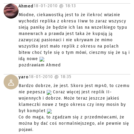
18-01-2010 @
18:13
Ahmed
Miodne, ciekawostką jest to że ilekroć właśnie
wychodzi replika z okresu IIww to zaraz wszyscy
sieją panikę że będzie ich las na wszelkiego typu
manewrach a prawda jest taka że kupują ją
zazwyczaj pasionaci i nie ukrywam że mimo
wszystko jest mało replik z okresu na polach
bitew choć tyle się o tym mówi, cieszmy się że są i
idą nowe
pozdrawiam Ahmed
18-01-2010 @
18:35
yaro
Bardzo dobrze, że jest. Skoro jest mp40, to czemu
nie pepesza
Coraz więcej jest replik II-
wojennych i dobrze. Może teraz jeszcze jakieś
klameczki nowe z tego okresu czy inny mosin by
był komplet
Co do maga, to zgadzam się z przedmówcami, że
można by dać coś normalniejszego, ale pewnie się
pojawi.