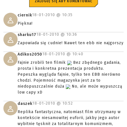
ZALOGUJ SIĘ ABY KOMENTOWAĆ
18-01-2010 @
10:35
ciernik
Piękna!
18-01-2010 @
10:36
sharku17
Zapowiada się cudnie! Nawet ten ebb nie najgorszy
18-01-2010 @
10:40
Adikos2050
Fajnie zrobili ten filmik
Bez zbędnego gadania,
prosta i konkretna prezentacja produktu.
Pepeszka wygląda fajnie, tylko ten EBB nierówno
chodzi. Pojemność magazynka jest za to
niedopuszczalnie duża
No, ale może wypuszczą
low capy xD
18-01-2010 @
10:52
daszek
Replika fantastyczna, natomiast film utrzymany w
kontekście niesamowitej euforii, jakby jego autor
wybitnie tęsknił za totalitarnym komunizmem,