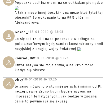
Pepeszka cud! Już wiem, na co odkładam pieniądze
A tak z nieco innej beczki - zna może ktoś tytuł tej
piosenki? Bo wykonanie to na 99% chór im.
Aleksandrowa...
18-01-2010 @
13:05
Gekon_1
Co się tak rzucili na te pepesze ? Niedługo na
polu airsoftowym będą sami rekonstruktorzy armii
rosyjskiej z drugiej wojny światowej
18-01-2010 @
13:26
Konrad_BW
utwór nazywa się moja armia, a na PPSz może
kiedyś się skusze
18-01-2010 @
13:26
obcy
to samo mówiono o sturmgewerach, i minimi od PJ,
raczej pewne grono kupi i będzie używac na
imprezach tematycznych... jak bedzie w znosnej
cenie to pewnie i ja się skuszę