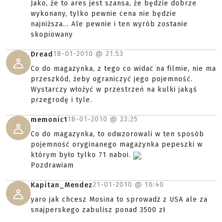
Jako, że to ares jest szansa, że będzie dobrze
wykonany, tylko pewnie cena nie będzie
najniższa... Ale pewnie i ten wyrób zostanie
skopiowany
18-01-2010 @
21:53
Dread
Co do magazynka, z tego co widać na filmie, nie ma
przeszkód, żeby ograniczyć jego pojemność.
Wystarczy włożyć w przestrzeń na kulki jakąś
przegrodę i tyle.
18-01-2010 @
23:25
memonic1
Co do magazynka, to odwzorowali w ten sposób
pojemność oryginanego magazynka pepeszki w
którym było tylko 71 naboi.
Pozdrawiam
21-01-2010 @
16:40
Kapitan_Mendez
yaro jak chcesz Mosina to sprowadź z USA ale za
snajperskego zabulisz ponad 3500 zł