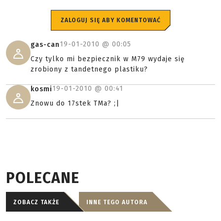
ZALOGUJ SIĘ ABY KOMENTOWAĆ
19-01-2010 @
00:05
gas-can
Czy tylko mi bezpiecznik w M79 wydaje się
zrobiony z tandetnego plastiku?
19-01-2010 @
00:41
kosmi
Znowu do 17stek TMa? ;|
POLECANE
ZOBACZ TAKŻE
INNE TEGO AUTORA