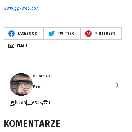
www.gp-web.com
FACEBOOK
TWITTER
PINTEREST
EMAIL
REDAKTOR
Piotr
4408
6544
11
KOMENTARZE