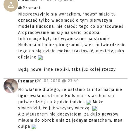
@Promant:
Nieprecyzyjnie się wyraziłem, "news" miało tu
oznaczać tylko wiadomość o tym pierwszym
modelu Hudsona, nie całość tego co opracowałeś.
A opracowanie mi się na serio podoba.
Informacje były też wywieszane na stronie
Hudsona od początku grudnia, więc potwierdzenie
tego co się działo można traktować, niestety, jako
oficjalne
Będą nowe, inne repliki, taka już kolej rzeczy.
20-01-2010 @
23:40
Promant
No właśnie dlatego, że ostatnio ta informacja nie
figurowała na stronie Hudsona - starałem sią
potwierdzić ja też gdzie indziej.
Może
stwierdzili, że już wszyscy wiedzą.
A z Mauserem nie doczytałem, za dużo newsów
miałem do obrobienia za jednym zamachem, mea
culpa