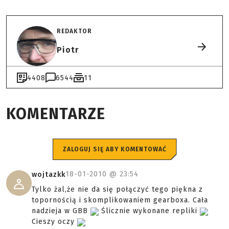
REDAKTOR
Piotr
4408
6544
11
KOMENTARZE
ZALOGUJ SIĘ ABY KOMENTOWAĆ
18-01-2010 @
23:54
wojtazkk
Tylko żal,że nie da się połączyć tego piękna z
topornością i skomplikowaniem gearboxa. Cała
nadzieja w GBB
Ślicznie wykonane repliki
Cieszy oczy