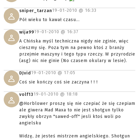
19-01-2010 @
16:33
sniper_tarzan
Pół wieku to kawał czasu...
19-01-2010 @
16:37
wija99
A Chińska myśl techniczna nigdy nie zginie, więc
cieszmy się. Poza tym na pewno ktoś z branży
przejmie maszyny i tego typu rzeczy. W przyrodzie
(asg) nic nie ginie (No czasem okulary w lesie).
19-01-2010 @
17:05
DJvid
Coś sie kończy coś sie zaczyna ! ! !
19-01-2010 @
18:18
volf13
@Horblower proszę się nie czepiać że się czepiam
ale giwera Mad Maxa to nie jest shotgun tylko
zwykły obrzyn "sawed-off" jesli ktoś woli po
angielsku
Widzę, że jesteś mistrzem angielskiego. Shotgun