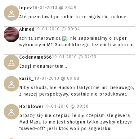
18-01-2010 @
23:59
lopez
Ale pozostawił po sobie to co nigdy nie zniknie.
19-01-2010 @
00:04
Ahmed
ach ta smarownica
, nie zapominajmy o super
wykonanym M1 Garand którego też mieli w ofercie.
19-01-2010 @
07:20
Codename666
Exegi monumentum...
19-01-2010 @
09:08
kazik_
Niby szkoda, ale Hudson faktycznie nic ciekawego,
z naszej perspektywy, ostatnie nie produkował.
19-01-2010 @
09:56
Horblower
proszę się nie czepiać że się czepiam ale giwera
Mad Maxa to nie jest shotgun tylko zwykły obrzyn
"sawed-off" jesli ktoś woli po angielsku