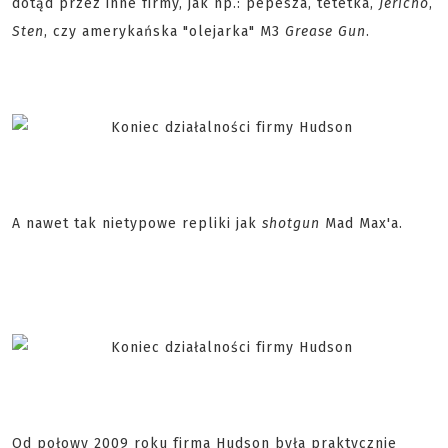
dotąd przez inne firmy, jak np.: pepesza, tetetka,
Jericho
,
Sten
, czy amerykańska "olejarka" M3
Grease Gun
.
A nawet tak nietypowe repliki jak
shotgun
Mad Max'a.
Od połowy 2009 roku firma Hudson była praktycznie