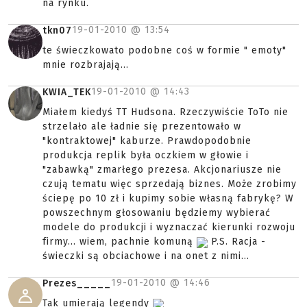
na rynku.
19-01-2010 @
13:54
tkn07
te świeczkowato podobne coś w formie " emoty"
mnie rozbrajają...
19-01-2010 @
14:43
KWIA_TEK
Miałem kiedyś TT Hudsona. Rzeczywiście ToTo nie
strzelało ale ładnie się prezentowało w
"kontraktowej" kaburze. Prawdopodobnie
produkcja replik była oczkiem w głowie i
"zabawką" zmarłego prezesa. Akcjonariusze nie
czują tematu więc sprzedają biznes. Może zrobimy
ściepę po 10 zł i kupimy sobie własną fabrykę? W
powszechnym głosowaniu będziemy wybierać
modele do produkcji i wyznaczać kierunki rozwoju
firmy... wiem, pachnie komuną
P.S. Racja -
świeczki są obciachowe i na onet z nimi...
19-01-2010 @
14:46
Prezes_____
Tak umierają legendy