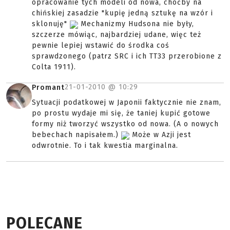
opracowanie tych modeli od nowa, choćby na
chińskiej zasadzie "kupię jedną sztukę na wzór i
sklonuję"
Mechanizmy Hudsona nie były,
szczerze mówiąc, najbardziej udane, więc też
pewnie lepiej wstawić do środka coś
sprawdzonego (patrz SRC i ich TT33 przerobione z
Colta 1911).
21-01-2010 @
10:29
Promant
Sytuacji podatkowej w Japonii faktycznie nie znam,
po prostu wydaje mi się, że taniej kupić gotowe
formy niż tworzyć wszystko od nowa. (A o nowych
bebechach napisałem.)
Może w Azji jest
odwrotnie. To i tak kwestia marginalna.
POLECANE