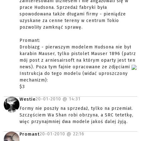
zainteresowani biznesem i nie angażowali się w
prace Hudsona. Sprzedaż fabryki była
spowodowana także długami firmy - pieniądze
uzyskane za cenne tereny w centrum Tokio
pozwoliły zamknąć sprawę.
Promant:
Drobiazg - pierwszym modelem Hudsona nie był
karabin Mauser, tylko pistolet Mauser 1896 (patrz
mój post z arniesairsoft na którym oparty jest ten
news). Poza tym fajnie opracowane ze zdjęciami
Instrukcja do tego modelu (widać uproszczony
mechanizm):
$3
20-01-2010 @
14:31
Westie
Formy nie poszły na sprzedaż, tylko na przemiał.
Szczęściem Wa Shan robi obrzyna, a SRC tetetkę,
więc przynajmniej dwa modele jakoś dalej żyją.
20-01-2010 @
22:16
Promant