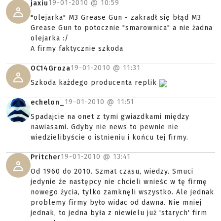
19-01-2010 @
10:59
jaxiu
"olejarka" M3 Grease Gun - zakradł się błąd M3
Grease Gun to potocznie "smarownica" a nie żadna
olejarka :/
A firmy faktycznie szkoda
19-01-2010 @
11:31
OC14Groza
Szkoda każdego producenta replik
19-01-2010 @
11:51
echelon_
Spadajcie na onet z tymi gwiazdkami między
nawiasami. Gdyby nie news to pewnie nie
wiedzielibyście o istnieniu i końcu tej firmy.
19-01-2010 @
13:41
Pritcher
Od 1960 do 2010. Szmat czasu, wiedzy. Smuci
jedynie że następcy nie chcieli wnieśc w tę firmę
nowego życia, tylko zamknęli wszystko. Ale jednak
problemy firmy było widac od dawna. Nie mniej
jednak, to jedna była z niewielu już 'starych' firm