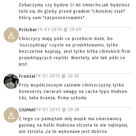
Zobaczymy czy będzie Ci do śmiechu jak będziesz
tulił się do gleby przed gradem "chińskiej stali"
którą sam "zasponsorowałeś"..
19-01-2010 @
20:09
Pritcher
Chińczycy mają póki co przebicie duże, bo
'oszczędzają' często na projektowaniu, tylko
bezczelnie kopiują. Jest tylko kilka chińskich firm
projektujących repliki. Niestety, ale tak póki co
jest.
19-01-2010 @
20:30
Frontal
Przy współczesnym zalewie chińszczyzny tylko
koneserzy zwracali uwagę na cacka typu Hudson.
Cóż, taka branża, firmy szkoda.
19-01-2010 @
20:38
CIUPAK1
Z tego co pamiętam mój wujek ma smarownicę
gazową na kulki Hudsona strzela to nie najlepiej,
ale strzela ,za to wykonane jest dobrze.