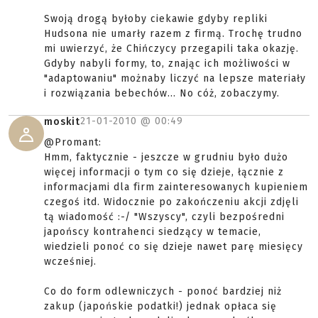
Swoją drogą byłoby ciekawie gdyby repliki
Hudsona nie umarły razem z firmą. Trochę trudno
mi uwierzyć, że Chińczycy przegapili taka okazję.
Gdyby nabyli formy, to, znając ich możliwości w
"adaptowaniu" możnaby liczyć na lepsze materiały
i rozwiązania bebechów... No cóż, zobaczymy.
21-01-2010 @
00:49
moskit
@Promant:
Hmm, faktycznie - jeszcze w grudniu było dużo
więcej informacji o tym co się dzieje, łącznie z
informacjami dla firm zainteresowanych kupieniem
czegoś itd. Widocznie po zakończeniu akcji zdjęli
tą wiadomość :-/ "Wszyscy", czyli bezpośredni
japońscy kontrahenci siedzący w temacie,
wiedzieli ponoć co się dzieje nawet parę miesięcy
wcześniej.
Co do form odlewniczych - ponoć bardziej niż
zakup (japońskie podatki!) jednak opłaca się