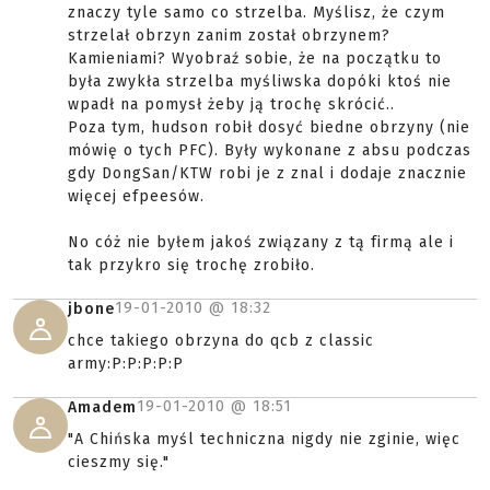
znaczy tyle samo co strzelba. Myślisz, że czym
strzelał obrzyn zanim został obrzynem?
Kamieniami? Wyobraź sobie, że na początku to
była zwykła strzelba myśliwska dopóki ktoś nie
wpadł na pomysł żeby ją trochę skrócić..
Poza tym, hudson robił dosyć biedne obrzyny (nie
mówię o tych PFC). Były wykonane z absu podczas
gdy DongSan/KTW robi je z znal i dodaje znacznie
więcej efpeesów.
No cóż nie byłem jakoś związany z tą firmą ale i
tak przykro się trochę zrobiło.
19-01-2010 @
18:32
jbone
chce takiego obrzyna do qcb z classic
army:P:P:P:P:P
19-01-2010 @
18:51
Amadem
"A Chińska myśl techniczna nigdy nie zginie, więc
cieszmy się."