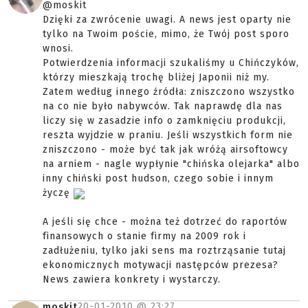
@moskit
Dzięki za zwrócenie uwagi. A news jest oparty nie
tylko na Twoim poście, mimo, że Twój post sporo
wnosi.
Potwierdzenia informacji szukaliśmy u Chińczyków,
którzy mieszkają trochę bliżej Japonii niż my.
Zatem według innego źródła: zniszczono wszystko
na co nie było nabywców. Tak naprawdę dla nas
liczy się w zasadzie info o zamknięciu produkcji,
reszta wyjdzie w praniu. Jeśli wszystkich form nie
zniszczono - może być tak jak wróżą airsoftowcy
na arniem - nagle wypłynie "chińska olejarka" albo
inny chiński post hudson, czego sobie i innym
życzę
A jeśli się chce - można też dotrzeć do raportów
finansowych o stanie firmy na 2009 rok i
zadłużeniu, tylko jaki sens ma roztrząsanie tutaj
ekonomicznych motywacji następców prezesa?
News zawiera konkrety i wystarczy.
20-01-2010 @
23:27
moskit