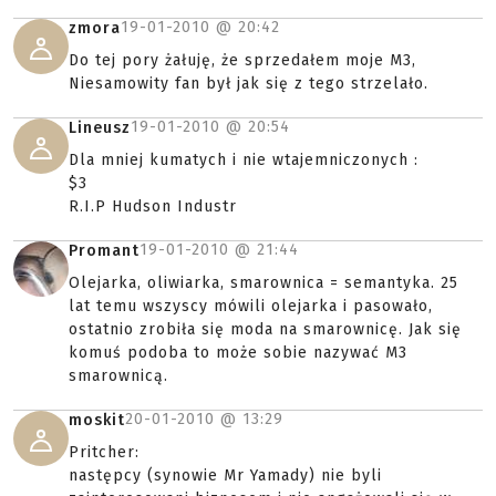
19-01-2010 @
20:42
zmora
Do tej pory żałuję, że sprzedałem moje M3,
Niesamowity fan był jak się z tego strzelało.
19-01-2010 @
20:54
Lineusz
Dla mniej kumatych i nie wtajemniczonych :
$3
R.I.P Hudson Industr
19-01-2010 @
21:44
Promant
Olejarka, oliwiarka, smarownica = semantyka. 25
lat temu wszyscy mówili olejarka i pasowało,
ostatnio zrobiła się moda na smarownicę. Jak się
komuś podoba to może sobie nazywać M3
smarownicą.
20-01-2010 @
13:29
moskit
Pritcher:
następcy (synowie Mr Yamady) nie byli