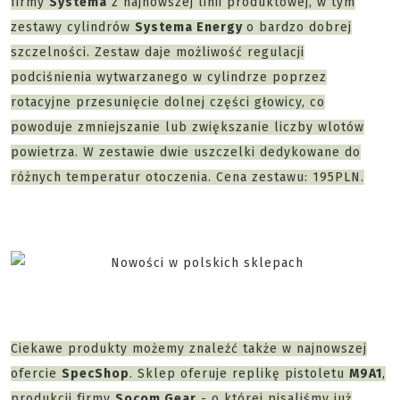
firmy
Systema
z najnowszej linii produktowej, w tym
zestawy cylindrów
Systema Energy
o bardzo dobrej
szczelności. Zestaw daje możliwość regulacji
podciśnienia wytwarzanego w cylindrze poprzez
rotacyjne przesunięcie dolnej części głowicy, co
powoduje zmniejszanie lub zwiększanie liczby wlotów
powietrza. W zestawie dwie uszczelki dedykowane do
różnych temperatur otoczenia. Cena zestawu: 195PLN.
Ciekawe produkty możemy znaleźć także w najnowszej
ofercie
SpecShop
. Sklep oferuje replikę pistoletu
M9A1
,
produkcji firmy
Socom Gear
- o której pisaliśmy już