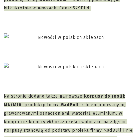
kilkukrotnie w newsach. Cena: 549PLN.
Na stronie dodano także najnowsze
korpusy do replik
M4/M16
, produkcji firmy
MadBull
, z licencjonowanymi,
grawerowanymi oznaczeniami. Materiał: aluminium. W
komplecie komory
HU
oraz części widoczne na zdjęciu.
Korpusy stanowią od podstaw projekt firmy MadBull i nie