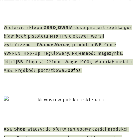
W ofercie sklepu
ZBROJOWNIA
dostępna jest replika
gas
blow back
pistoletu
M1911
w ciekawej wersji
wykończenia -
Chrome Marine
, produkcji
WE
. Cena:
489PLN. Hop-Up: regulowany. Pojemność magazynka:
14[+1]BB. Długość: 221mm. Waga: 1000g. Materiał: metal +
ABS. Prędkość początkowa:
300fps.
ASG Shop
włączył do oferty
tuningowe
części produkcji