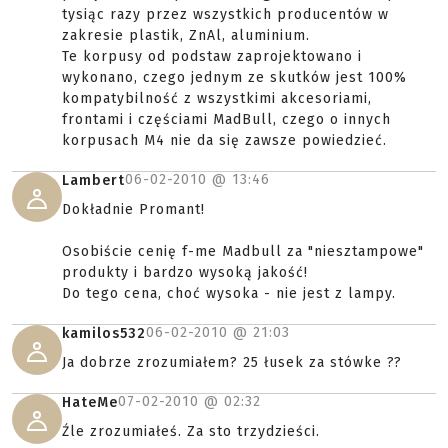
tysiąc razy przez wszystkich producentów w
zakresie plastik, ZnAl, aluminium.
Te korpusy od podstaw zaprojektowano i
wykonano, czego jednym ze skutków jest 100%
kompatybilność z wszystkimi akcesoriami,
frontami i częściami MadBull, czego o innych
korpusach M4 nie da się zawsze powiedzieć.
06-02-2010 @
13:46
Lambert
Dokładnie Promant!
Osobiście cenię f-me Madbull za "niesztampowe"
produkty i bardzo wysoką jakość!
Do tego cena, choć wysoka - nie jest z lampy.
06-02-2010 @
21:03
kamilos532
Ja dobrze zrozumiałem? 25 łusek za stówke ??
07-02-2010 @
02:32
HateMe
Źle zrozumiałeś. Za sto trzydzieści.