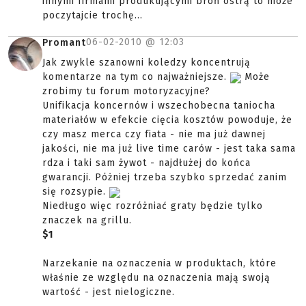
innymi firmami produkującymi broń ostrą to może
poczytajcie trochę...
06-02-2010 @
12:03
Promant
Jak zwykle szanowni koledzy koncentrują
komentarze na tym co najważniejsze.
Może
zrobimy tu forum motoryzacyjne?
Unifikacja koncernów i wszechobecna taniocha
materiałów w efekcie cięcia kosztów powoduje, że
czy masz merca czy fiata - nie ma już dawnej
jakości, nie ma już live time carów - jest taka sama
rdza i taki sam żywot - najdłużej do końca
gwarancji. Póżniej trzeba szybko sprzedać zanim
się rozsypie.
Niedługo więc rozróżniać graty będzie tylko
znaczek na grillu.
$1
Narzekanie na oznaczenia w produktach, które
właśnie ze względu na oznaczenia mają swoją
wartość - jest nielogiczne.