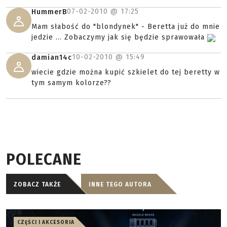
07-02-2010 @
17:25
HummerB
Mam słabość do "blondynek" - Beretta już do mnie
jedzie ... Zobaczymy jak się będzie sprawowała
10-02-2010 @
15:49
damian14c
wiecie gdzie można kupić szkielet do tej beretty w
tym samym kolorze??
POLECANE
ZOBACZ TAKŻE
INNE TEGO AUTORA
CZĘŚCI I AKCESORIA