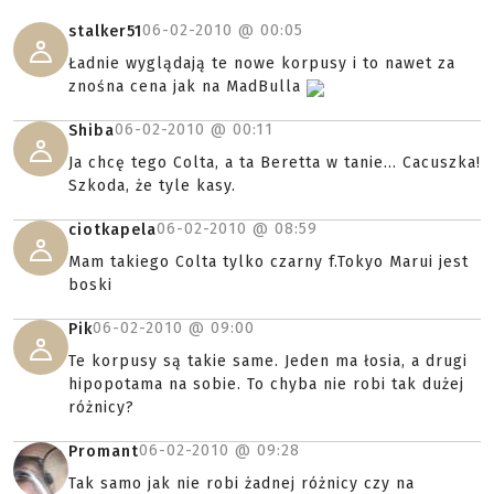
06-02-2010 @
00:05
stalker51
Ładnie wyglądają te nowe korpusy i to nawet za
znośna cena jak na MadBulla
06-02-2010 @
00:11
Shiba
Ja chcę tego Colta, a ta Beretta w tanie... Cacuszka!
Szkoda, że tyle kasy.
06-02-2010 @
08:59
ciotkapela
Mam takiego Colta tylko czarny f.Tokyo Marui jest
boski
06-02-2010 @
09:00
Pik
Te korpusy są takie same. Jeden ma łosia, a drugi
hipopotama na sobie. To chyba nie robi tak dużej
różnicy?
06-02-2010 @
09:28
Promant
Tak samo jak nie robi żadnej różnicy czy na