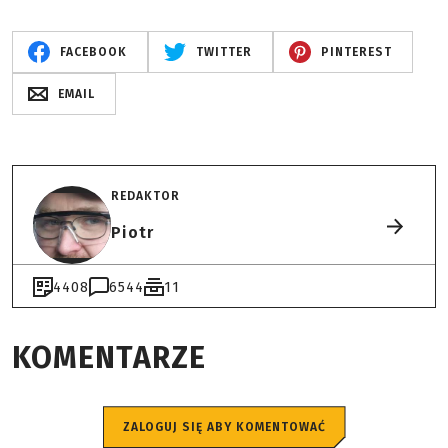
FACEBOOK
TWITTER
PINTEREST
EMAIL
REDAKTOR
Piotr
4408
6544
11
KOMENTARZE
ZALOGUJ SIĘ ABY KOMENTOWAĆ