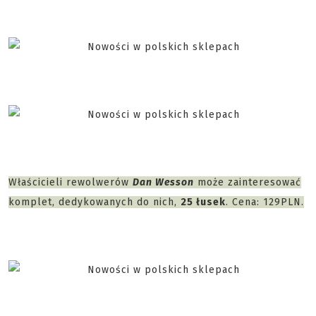
Właścicieli rewolwerów
Dan Wesson
może zainteresować
komplet, dedykowanych do nich,
25 łusek
. Cena: 129PLN.