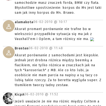
samochodzie masz znaczek forda, BMW czy fiata.
Błyskotliwe spostrzeżenie: korpus do M4 jest taki
sam jak inny korpus do M4. Brawo.
06-02-2010 @
10:17
alamakota
Akurat promant porównanie nie trafne bo w
wiekszości przypadków sytuacja się ma jak z
Vauxhall'em i Oplem, a tam różnicy nie ma.
06-02-2010 @
11:48
Brenten
Akurat porównanie z samochodami jest kiepskie.
Jednak jest drobna różnica między beemką a
fiacikiem, nie tylko różnica w znaczkach jak na
tych "karoseriach" z MB. Ale co kto lubi, ja
osobiście nie mam parcia na napisy a są tacy co
lubią takie rzeczy. Za to beretta wygląda super. Z
tłumikiem tworzy ładny zestaw.
06-02-2010 @
11:52
KicpA
Jeżeli uważacie że nie ma różnic między Coltem a