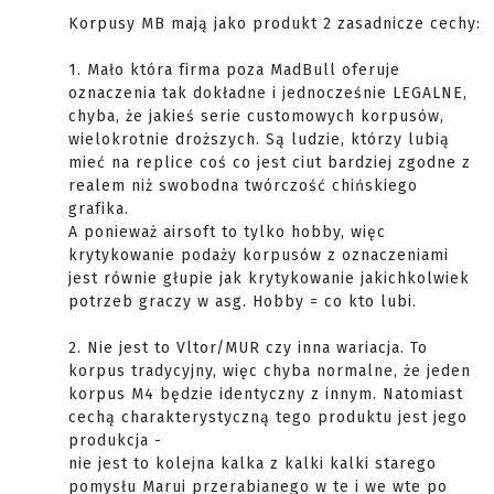
Korpusy MB mają jako produkt 2 zasadnicze cechy:
1. Mało która firma poza MadBull oferuje
oznaczenia tak dokładne i jednocześnie LEGALNE,
chyba, że jakieś serie customowych korpusów,
wielokrotnie droższych. Są ludzie, którzy lubią
mieć na replice coś co jest ciut bardziej zgodne z
realem niż swobodna twórczość chińskiego
grafika.
A ponieważ airsoft to tylko hobby, więc
krytykowanie podaży korpusów z oznaczeniami
jest równie głupie jak krytykowanie jakichkolwiek
potrzeb graczy w asg. Hobby = co kto lubi.
2. Nie jest to Vltor/MUR czy inna wariacja. To
korpus tradycyjny, więc chyba normalne, że jeden
korpus M4 będzie identyczny z innym. Natomiast
cechą charakterystyczną tego produktu jest jego
produkcja -
nie jest to kolejna kalka z kalki kalki starego
pomysłu Marui przerabianego w te i we wte po