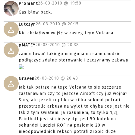
26-03-2010 @
19:58
Promant
Gas blow back.
26-03-2010 @
20:15
Lutczyn
Nie chciałbym wejść w zasieg tego Vulcana.
26-03-2010 @
20:38
pMATEY
zamontować takiego miniguna na samochodzie
podłączyć zdalne sterowanie i zaczynamy zabawę
26-03-2010 @
20:43
Graven
Jak tak patrze na tego Volcana to sie szczerze
zastanawiam czy to jeszcze Airsoft czy juz wojna?
Sory, ale jezeli replika w kilka sekund potrafi
przestrzelic arbuza na wylot to chyba cos jest nie
tak z tym swiatem. Ja rozumiem, to tylko 1,2J,
Paintball jest silniejszy itp. jest 50 kulek na
sekunde! Ludzie! ROF na poziomie 20 w
nieodpowiednich rekach potrafi zrobic duze