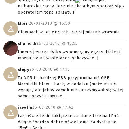
5pirit, chyba fizjoterapeutę
Minigun jak
najbardziej zacny, lecz nie chciałbym spotkać się z
operatorem tego sprzętu;P
26-03-2010 @
16:50
Morn
BlowBack w tej MP5 robi raczej mierne wrażenie
26-03-2010 @
16:55
shamoth
Hmmm jeszcze tylko wspomagany egzoszkielet i
można się na wastelands pokazywać ;]
26-03-2010 @
17:15
slepy
Ta MP5 to bardziej EBB przypomina niż GBB.
Marniutki blow - back, w dodatku (może mi się
wydaje) ale jakby zamek nie zatrzymywał się w tej
samej pozycji zawsze...
26-03-2010 @
17:42
javelin
Łał, oświetlenie taktyczne zasilane trzema LR44 i
dające "bardzo dobre oświetlenie na dystansie
15m"... Szok...