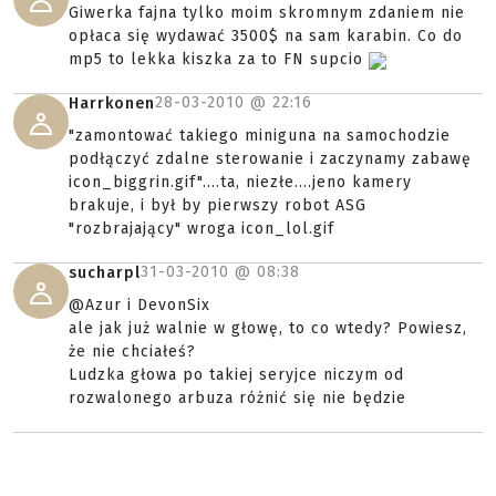
Giwerka fajna tylko moim skromnym zdaniem nie
opłaca się wydawać 3500$ na sam karabin. Co do
mp5 to lekka kiszka za to FN supcio
28-03-2010 @
22:16
Harrkonen
"zamontować takiego miniguna na samochodzie
podłączyć zdalne sterowanie i zaczynamy zabawę
icon_biggrin.gif"....ta, niezłe....jeno kamery
brakuje, i był by pierwszy robot ASG
"rozbrajający" wroga icon_lol.gif
31-03-2010 @
08:38
sucharpl
@Azur i DevonSix
ale jak już walnie w głowę, to co wtedy? Powiesz,
że nie chciałeś?
Ludzka głowa po takiej seryjce niczym od
rozwalonego arbuza różnić się nie będzie