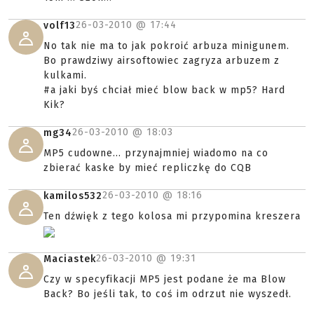
26-03-2010 @
17:44
volf13
No tak nie ma to jak pokroić arbuza minigunem.
Bo prawdziwy airsoftowiec zagryza arbuzem z
kulkami.
#a jaki byś chciał mieć blow back w mp5? Hard
Kik?
26-03-2010 @
18:03
mg34
MP5 cudowne... przynajmniej wiadomo na co
zbierać kaske by mieć repliczkę do CQB
26-03-2010 @
18:16
kamilos532
Ten dźwięk z tego kolosa mi przypomina kreszera
26-03-2010 @
19:31
Maciastek
Czy w specyfikacji MP5 jest podane że ma Blow
Back? Bo jeśli tak, to coś im odrzut nie wyszedł.