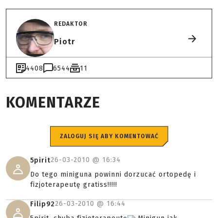
REDAKTOR
Piotr
4408
6544
11
KOMENTARZE
ZALOGUJ SIĘ ABY KOMENTOWAĆ
26-03-2010 @
16:34
5pirit
Do tego miniguna powinni dorzucać ortopedę i
fizjoterapeutę gratiss!!!!!
26-03-2010 @
16:44
Filip92