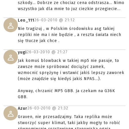
szkody... Dobrze ze chociaz cena odstrasza... Nimo
wszystko jak dla mnie to juz ciezkie przegiecie...
26-03-2010 @
21:12
Leo_111
Nie tragizuj , w Polskim środowisku asg takiej
repliki nie ma i nie będzie , a reszta świata niech
się tłucze jak chce .
26-03-2010 @
21:27
yugi
Jak komuś blowback w takiej mp5 nie pasuje, to
zawsze może spróbować dociążyć zamek,
wzmocnić sprężynę i wstawić jakiś lepszy zaworek
(może znajdzie się kiedyś jakiś NPAS...).
Anyway, chrzanić MP5 GBB. Ja czekam na G36K
GBB.
26-03-2010 @
21:32
Azur
Graven, nie przesadzajmy. Taka replika może
stworzyć super klimat, taki jakby mogły to robić
równomiernie rozstawione stanowiska ognia