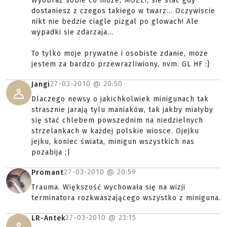
Wyobraz sobie co moze, MOZE!, sie stac gdy
dostaniesz z czegos takiego w twarz... Oczywiscie
nikt nie bedzie ciagle pizgal po glowach! Ale
wypadki sie zdarzaja...
To tylko moje prywatne i osobiste zdanie, moze
jestem za bardzo przewrazliwiony, nvm. GL HF :}
27-03-2010 @
20:50
Jangi
Dlaczego newsy o jakichkolwiek minigunach tak
strasznie jarają tylu maniaków, tak jakby miałyby
się stać chlebem powszednim na niedzielnych
strzelankach w każdej polskie wiosce. Ojejku
jejku, koniec świata, minigun wszystkich nas
pozabija ;|
27-03-2010 @
20:59
Promant
Trauma. Większość wychowała się na wizji
terminatora rozkwaszającego wszystko z miniguna.
27-03-2010 @
23:15
LR-Antek