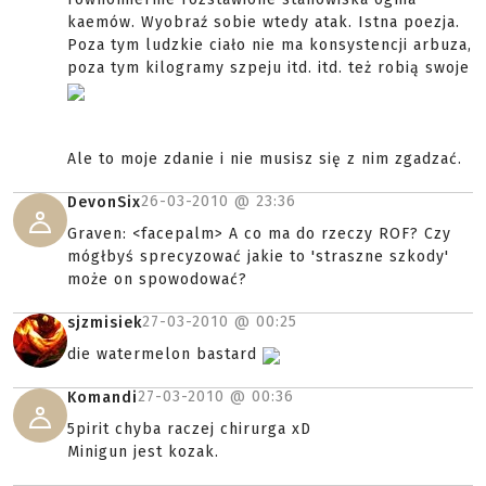
kaemów. Wyobraź sobie wtedy atak. Istna poezja.
Poza tym ludzkie ciało nie ma konsystencji arbuza,
poza tym kilogramy szpeju itd. itd. też robią swoje
Ale to moje zdanie i nie musisz się z nim zgadzać.
26-03-2010 @
23:36
DevonSix
Graven: <facepalm> A co ma do rzeczy ROF? Czy
mógłbyś sprecyzować jakie to 'straszne szkody'
może on spowodować?
27-03-2010 @
00:25
sjzmisiek
die watermelon bastard
27-03-2010 @
00:36
Komandi
5pirit chyba raczej chirurga xD
Minigun jest kozak.