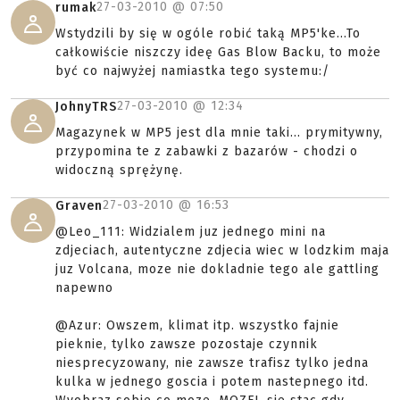
27-03-2010 @
07:50
rumak
Wstydzili by się w ogóle robić taką MP5'ke...To
całkowiście niszczy ideę Gas Blow Backu, to może
być co najwyżej namiastka tego systemu:/
27-03-2010 @
12:34
JohnyTRS
Magazynek w MP5 jest dla mnie taki... prymitywny,
przypomina te z zabawki z bazarów - chodzi o
widoczną sprężynę.
27-03-2010 @
16:53
Graven
@Leo_111: Widzialem juz jednego mini na
zdjeciach, autentyczne zdjecia wiec w lodzkim maja
juz Volcana, moze nie dokladnie tego ale gattling
napewno
@Azur: Owszem, klimat itp. wszystko fajnie
pieknie, tylko zawsze pozostaje czynnik
niesprecyzowany, nie zawsze trafisz tylko jedna
kulka w jednego goscia i potem nastepnego itd.