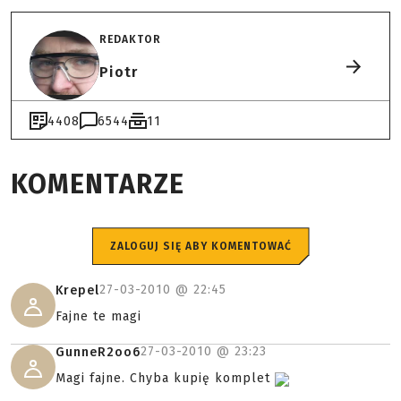
REDAKTOR
Piotr
4408
6544
11
KOMENTARZE
ZALOGUJ SIĘ ABY KOMENTOWAĆ
27-03-2010 @
22:45
Krepel
Fajne te magi
27-03-2010 @
23:23
GunneR2oo6
Magi fajne. Chyba kupię komplet