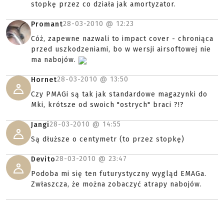
stopkę przez co działa jak amortyzator.
28-03-2010 @
12:23
Promant
Cóż, zapewne nazwali to impact cover - chroniąca
przed uszkodzeniami, bo w wersji airsoftowej nie
ma nabojów.
28-03-2010 @
13:50
Hornet
Czy PMAGi są tak jak standardowe magazynki do
Mki, krótsze od swoich "ostrych" braci ?!?
28-03-2010 @
14:55
Jangi
Są dłuższe o centymetr (to przez stopkę)
28-03-2010 @
23:47
Devito
Podoba mi się ten futurystyczny wygląd EMAGa.
Zwłaszcza, że można zobaczyć atrapy nabojów.