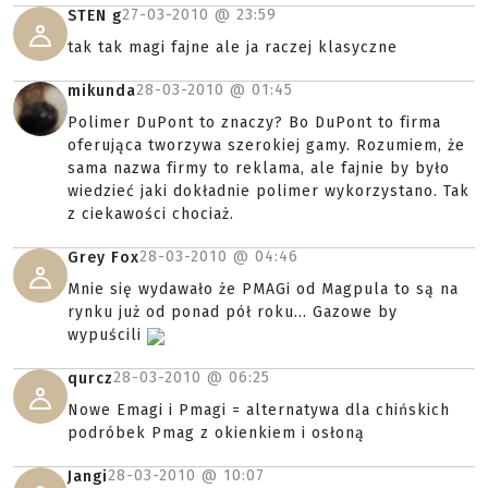
27-03-2010 @
23:59
STEN g
tak tak magi fajne ale ja raczej klasyczne
28-03-2010 @
01:45
mikunda
Polimer DuPont to znaczy? Bo DuPont to firma
oferująca tworzywa szerokiej gamy. Rozumiem, że
sama nazwa firmy to reklama, ale fajnie by było
wiedzieć jaki dokładnie polimer wykorzystano. Tak
z ciekawości chociaż.
28-03-2010 @
04:46
Grey Fox
Mnie się wydawało że PMAGi od Magpula to są na
rynku już od ponad pół roku... Gazowe by
wypuścili
28-03-2010 @
06:25
qurcz
Nowe Emagi i Pmagi = alternatywa dla chińskich
podróbek Pmag z okienkiem i osłoną
28-03-2010 @
10:07
Jangi