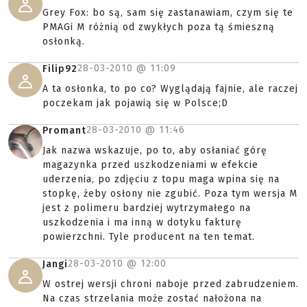
Grey Fox: bo są, sam się zastanawiam, czym się te
PMAGi M różnią od zwykłych poza tą śmieszną
osłonką.
28-03-2010 @
11:09
Filip92
A ta osłonka, to po co? Wyglądają fajnie, ale raczej
poczekam jak pojawią się w Polsce;D
28-03-2010 @
11:46
Promant
Jak nazwa wskazuje, po to, aby osłaniać górę
magazynka przed uszkodzeniami w efekcie
uderzenia, po zdjęciu z topu maga wpina się na
stopkę, żeby osłony nie zgubić. Poza tym wersja M
jest z polimeru bardziej wytrzymałego na
uszkodzenia i ma inną w dotyku fakturę
powierzchni. Tyle producent na ten temat.
28-03-2010 @
12:00
Jangi
W ostrej wersji chroni naboje przed zabrudzeniem.
Na czas strzelania może zostać nałożona na