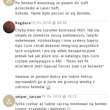
Po hełmach wnioskuję że powoli Air Soft
przechodzi w Laser Soft..
Szkoda.. fajnie było poczuć że się dostało..
19-04-2010 @
08:58
Regdorn
Chyba ktoś nie rozumie koncepcji FAST. Tak się
składa że żołnierze noszą noktowizory, latarki
nahełmowe, stroboskopy i inne szmery bajery.
Ops-Core chciał dokonać integracji wszystkich
tych urządzeń i mu się udało bezapelacyjnie.
jednak tak jak pisze sisi- w katalogu Ops-Core
czytam następująco o ARC : "Does not fit
ACH/MICH 2001 Special Forces Side Cut helmets".
Uważam że pomysł dobry ale ludzie którzy
wprowadzili go w życie nie grzeszą wiedzą z
zakresu hełmów.
19-04-2010 @
10:23
sniper_tarzan
Tylko czekać aż ludzie zaczną montować na hełmie
lunety, granatniki i dwójnogi