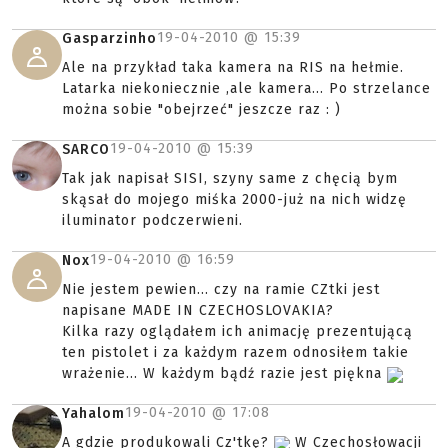
19-04-2010 @
15:39
Gasparzinho
Ale na przykład taka kamera na RIS na hełmie.
Latarka niekoniecznie ,ale kamera... Po strzelance
można sobie "obejrzeć" jeszcze raz : )
19-04-2010 @
15:39
SARCO
Tak jak napisał SISI, szyny same z chęcią bym
skąsał do mojego miśka 2000-już na nich widzę
iluminator podczerwieni.
19-04-2010 @
16:59
Nox
Nie jestem pewien... czy na ramie CZtki jest
napisane MADE IN CZECHOSLOVAKIA?
Kilka razy oglądałem ich animację prezentującą
ten pistolet i za każdym razem odnosiłem takie
wrażenie... W każdym bądź razie jest piękna
19-04-2010 @
17:08
Yahalom
A gdzie produkowali Cz'tkę?
W Czechosłowacji