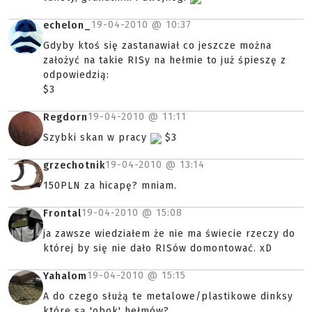
19-04-2010 @
10:37
echelon_
Gdyby ktoś się zastanawiał co jeszcze można
założyć na takie RISy na hełmie to już śpieszę z
odpowiedzią:
$3
19-04-2010 @
11:11
Regdorn
Szybki skan w pracy
$3
19-04-2010 @
13:14
grzechotnik
150PLN za hicapę? mniam.
19-04-2010 @
15:08
Frontal
ja zawsze wiedziałem że nie ma świecie rzeczy do
której by się nie dało RISów domontować. xD
19-04-2010 @
15:15
Yahalom
A do czego służą te metalowe/plastikowe dinksy
które są 'obok' hełmów?