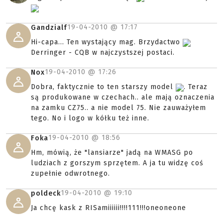
19-04-2010 @
17:17
Gandzialf
Hi-capa... Ten wystający mag. Brzydactwo
Derringer - CQB w najczystszej postaci.
19-04-2010 @
17:26
Nox
Dobra, faktycznie to ten starszy model
. Teraz
są produkowane w czechach.. ale mają oznaczenia
na zamku CZ75.. a nie model 75. Nie zauważyłem
tego. No i logo w kółku też inne.
19-04-2010 @
18:56
Foka
Hm, mówią, że "lansiarze" jadą na WMASG po
ludziach z gorszym sprzętem. A ja tu widzę coś
zupełnie odwrotnego.
19-04-2010 @
19:10
poldeck
Ja chcę kask z RISamiiiiii!!!!111!!!oneoneone