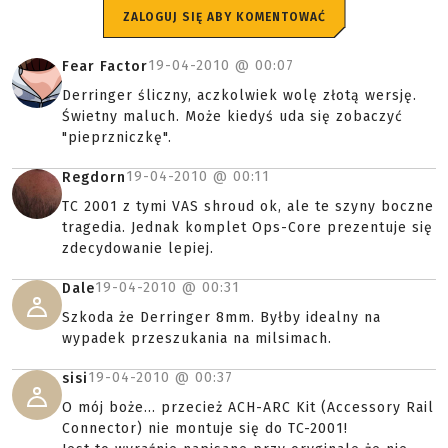
ZALOGUJ SIĘ ABY KOMENTOWAĆ
19-04-2010 @
00:07
Fear Factor
Derringer śliczny, aczkolwiek wolę złotą wersję.
Świetny maluch. Może kiedyś uda się zobaczyć
"pieprzniczkę".
19-04-2010 @
00:11
Regdorn
TC 2001 z tymi VAS shroud ok, ale te szyny boczne
tragedia. Jednak komplet Ops-Core prezentuje się
zdecydowanie lepiej.
19-04-2010 @
00:31
Dale
Szkoda że Derringer 8mm. Byłby idealny na
wypadek przeszukania na milsimach.
19-04-2010 @
00:37
sisi
O mój boże... przecież ACH-ARC Kit (Accessory Rail
Connector) nie montuje się do TC-2001!