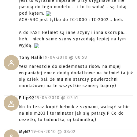
Jest to wyraźnie napisane przy oryginale że nie
pasują do tego modelu ... i to tu widać... są tutaj
pod kątem.
ACH-ARC jest tylko do TC-2000 i TC-2002... heh.
A do FAST Helmet są inne szyny i inna skorupa...
heh... niech same szyny sprzedają lepiej na tym
wyjdą.
19-04-2010 @
00:58
Tony Halik
Yes! nareszcie do siedemnastu risów na mojej
wspaniałej emce dojdą dodatkowe na hełmie! (a już
się człek bał, że mu nie starczy powierzchni
montażowej na te wszystkie szmery bajery)
19-04-2010 @
07:51
Filip92
No to teraz kupić hełmik z szynami, walnąć sobie
na nie m203 i terminator jak się patrzy:P Co do
cezetki, to ładniutka, oj ładniutka;)
19-04-2010 @
08:02
MyN3