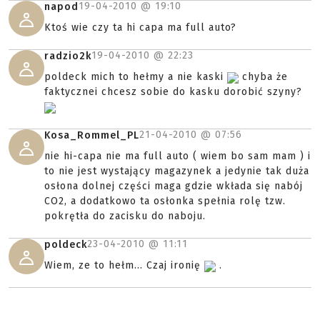
19-04-2010 @
19:10
napod
Ktoś wie czy ta hi capa ma full auto?
19-04-2010 @
22:23
radzio2k
poldeck mich to hełmy a nie kaski
chyba że
faktycznei chcesz sobie do kasku dorobić szyny?
21-04-2010 @
07:56
Kosa_Rommel_PL
nie hi-capa nie ma full auto ( wiem bo sam mam ) i
to nie jest wystający magazynek a jedynie tak duża
osłona dolnej części maga gdzie wkłada się nabój
CO2, a dodatkowo ta osłonka spełnia rolę tzw.
pokrętła do zacisku do naboju.
23-04-2010 @
11:11
poldeck
Wiem, ze to hełm... Czaj ironię
.