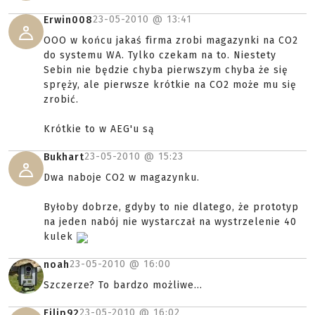
23-05-2010 @
13:41
Erwin008
OOO w końcu jakaś firma zrobi magazynki na CO2
do systemu WA. Tylko czekam na to. Niestety
Sebin nie będzie chyba pierwszym chyba że się
spręży, ale pierwsze krótkie na CO2 może mu się
zrobić.
Krótkie to w AEG'u są
23-05-2010 @
15:23
Bukhart
Dwa naboje CO2 w magazynku.
Byłoby dobrze, gdyby to nie dlatego, że prototyp
na jeden nabój nie wystarczał na wystrzelenie 40
kulek
23-05-2010 @
16:00
noah
Szczerze? To bardzo możliwe...
23-05-2010 @
16:02
Filip92