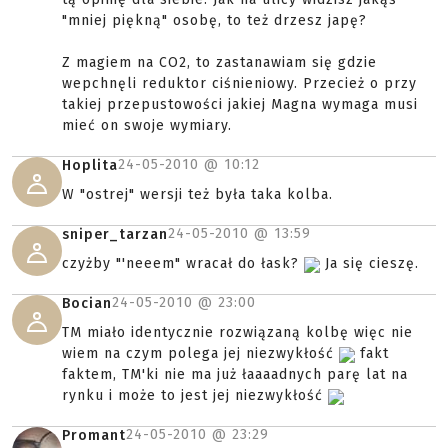
"mniej piękną" osobę, to też drzesz japę?
Z magiem na CO2, to zastanawiam się gdzie
wepchnęli reduktor ciśnieniowy. Przecież o przy
takiej przepustowości jakiej Magna wymaga musi
mieć on swoje wymiary.
24-05-2010 @
10:12
Hoplita
W "ostrej" wersji też była taka kolba.
24-05-2010 @
13:59
sniper_tarzan
czyżby "'neeem" wracał do łask?
Ja się cieszę.
24-05-2010 @
23:00
Bocian
TM miało identycznie rozwiązaną kolbę więc nie
wiem na czym polega jej niezwykłość
fakt
faktem, TM'ki nie ma już łaaaadnych parę lat na
rynku i może to jest jej niezwykłość
24-05-2010 @
23:29
Promant