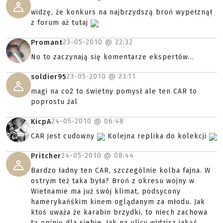
widzę, że konkurs na najbrzydszą broń wypełznął
z forum aż tutaj
23-05-2010 @
22:32
Promant
No to zaczynają się komentarze ekspertów...
23-05-2010 @
23:11
soldier95
magi na co2 to świetny pomysł ale ten CAR to
poprostu żal
24-05-2010 @
06:48
KicpA
CAR jest cudowny
Kolejna replika do kolekcji
24-05-2010 @
08:44
Pritcher
Bardzo ładny ten CAR, szczególnie kolba fajna. W
ostrym też taka była? Broń z okresu wojny w
Wietnamie ma już swój klimat, podsycony
hamerykańśkim kinem oglądanym za młodu. Jak
ktoś uważa że karabin brzydki, to niech zachowa
tą opinię dla siebie. Jak na ulicy widzisz jakąś