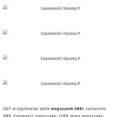
G&P przygotowuje także
magazynek
GBB
z zasilaniem
CO2
. Pojemność magazynka: 43BB. Waga magazynka: