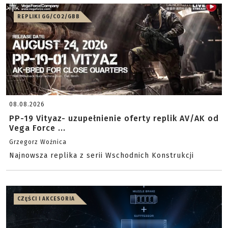
REPLIKI GG/CO2/GBB
08.08.2026
PP-19 Vityaz- uzupełnienie oferty replik AV/AK od
Vega Force ...
Grzegorz Woźnica
Najnowsza replika z serii Wschodnich Konstrukcji
CZĘŚCI I AKCESORIA