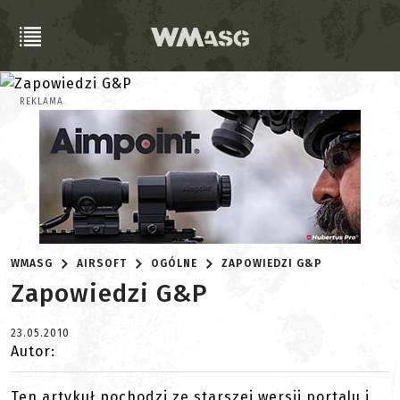
REKLAMA
WMASG
AIRSOFT
OGÓLNE
ZAPOWIEDZI G&P
Zapowiedzi G&P
23.05.2010
Autor:
Ten artykuł pochodzi ze starszej wersji portalu i