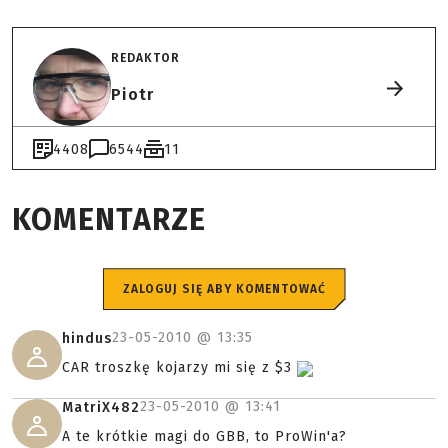
REDAKTOR
Piotr
4408
6544
11
KOMENTARZE
ZALOGUJ SIĘ ABY KOMENTOWAĆ
23-05-2010 @
13:35
hindus
CAR troszkę kojarzy mi się z $3
23-05-2010 @
13:41
MatriX482
A te krótkie magi do GBB, to ProWin'a?