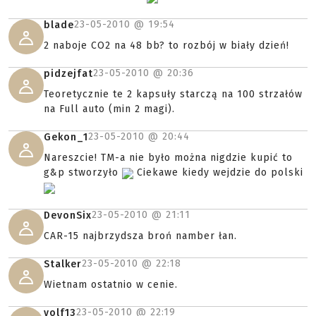
23-05-2010 @
19:54
blade
2 naboje CO2 na 48 bb? to rozbój w biały dzień!
23-05-2010 @
20:36
pidzejfat
Teoretycznie te 2 kapsuły starczą na 100 strzałów
na Full auto (min 2 magi).
23-05-2010 @
20:44
Gekon_1
Nareszcie! TM-a nie było można nigdzie kupić to
g&p stworzyło
Ciekawe kiedy wejdzie do polski
23-05-2010 @
21:11
DevonSix
CAR-15 najbrzydsza broń namber łan.
23-05-2010 @
22:18
Stalker
Wietnam ostatnio w cenie.
23-05-2010 @
22:19
volf13