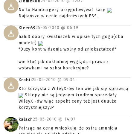
24-05-2010 @
22:37
Ziomek08
No to Hamburgery przygotowywać kasę
Najtańsze w cenie najdroższych ESS...
25-05-2010 @
06:19
Kleer69
hah:D dobry kwiatuszek w opisie tych gogli(oba
modele)
"Duży kont widzenia wolny od zniekształceń"
wie ktoś jak dokładniej wygląda sprawa z
wstawkami na szkła korekcyjne?
25-05-2010 @
09:34
Krabii
Kto korzysta z WileyX-ów ten wie jak się sprawują
Sklepy nie są jedynym źródłem sprzedaży
WileyX -ów więc aspekt ceny też jest duuużo
korzystniejszy:P
25-05-2010 @
14:07
kalach
Patrząc na cenę wnioskuję, że ostra amunicja