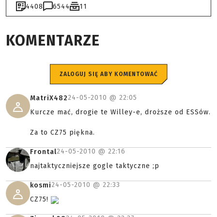
4408
6544
11
KOMENTARZE
ZALOGUJ SIĘ ABY KOMENTOWAĆ
24-05-2010 @
22:05
MatriX482
Kurcze mać, drogie te Willey-e, droższe od ESSów.
Za to CZ75 piękna.
24-05-2010 @
22:16
Frontal
najtaktyczniejsze gogle taktyczne ;p
24-05-2010 @
22:33
kosmi
CZ75!