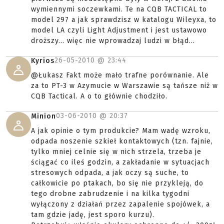
wymiennymi soczewkami. Te na CQB TACTICAL to
model 297 a jak sprawdzisz w katalogu Wileyxa, to
model LA czyli Light Adjustment i jest ustawowo
droższy... więc nie wprowadzaj ludzi w błąd...
26-05-2010 @
23:44
Kyrios
@Łukasz Fakt może mało trafne porównanie. Ale
za to PT-3 w Azymucie w Warszawie są tańsze niż w
CQB Tactical. A o to głównie chodziło.
03-06-2010 @
20:37
Minion
A jak opinie o tym produkcie? Mam wadę wzroku,
odpada noszenie szkieł kontaktowych (tzn. fajnie,
tylko mniej celnie się w nich strzela, trzeba je
ściągać co ileś godzin, a zakładanie w sytuacjach
stresowych odpada, a jak oczy są suche, to
całkowicie po ptakach, bo się nie przykleją, do
tego drobne zabrudzenie i na kilka tygodni
wyłączony z działań przez zapalenie spojówek, a
tam gdzie jadę, jest sporo kurzu).