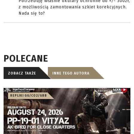
Potrzebuję właśnie okulary ochronne do +/- 300zł,
z możliwością zamontowania szkieł korekcyjnych.
Nada się to?
POLECANE
ZOBACZ TAKŻE
INNE TEGO AUTORA
REPLIKI GG/CO2/GBB