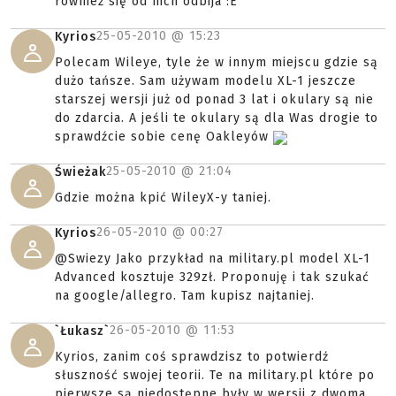
również się od nich odbija :E
25-05-2010 @
15:23
Kyrios
Polecam Wileye, tyle że w innym miejscu gdzie są
dużo tańsze. Sam używam modelu XL-1 jeszcze
starszej wersji już od ponad 3 lat i okulary są nie
do zdarcia. A jeśli te okulary są dla Was drogie to
sprawdźcie sobie cenę Oakleyów
25-05-2010 @
21:04
Świeżak
Gdzie można kpić WileyX-y taniej.
26-05-2010 @
00:27
Kyrios
@Swiezy Jako przykład na military.pl model XL-1
Advanced kosztuje 329zł. Proponuję i tak szukać
na google/allegro. Tam kupisz najtaniej.
26-05-2010 @
11:53
`Łukasz`
Kyrios, zanim coś sprawdzisz to potwierdź
słuszność swojej teorii. Te na military.pl które po
pierwsze są niedostępne były w wersji z dwoma