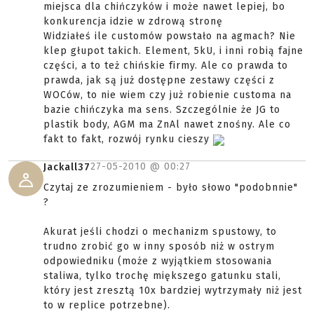
miejsca dla chińczyków i może nawet lepiej, bo
konkurencja idzie w zdrową stronę
Widziałeś ile customów powstało na agmach? Nie
klep głupot takich. Element, 5kU, i inni robią fajne
części, a to też chińskie firmy. Ale co prawda to
prawda, jak są już dostępne zestawy części z
WOCów, to nie wiem czy już robienie customa na
bazie chińczyka ma sens. Szczególnie że JG to
plastik body, AGM ma ZnAl nawet znośny. Ale co
fakt to fakt, rozwój rynku cieszy
27-05-2010 @
00:27
Jackall37
Czytaj ze zrozumieniem - było słowo "podobnnie"
?
Akurat jeśli chodzi o mechanizm spustowy, to
trudno zrobić go w inny sposób niż w ostrym
odpowiedniku (może z wyjątkiem stosowania
staliwa, tylko trochę miększego gatunku stali,
który jest zresztą 10x bardziej wytrzymały niż jest
to w replice potrzebne).