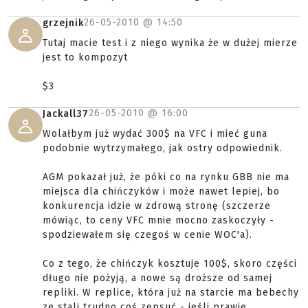
26-05-2010 @
14:50
grzejnik
Tutaj macie test i z niego wynika że w dużej mierze
jest to kompozyt
$3
26-05-2010 @
16:00
Jackall37
Wolałbym już wydać 300$ na VFC i mieć guna
podobnie wytrzymałego, jak ostry odpowiednik.
AGM pokazał już, że póki co na rynku GBB nie ma
miejsca dla chińczyków i może nawet lepiej, bo
konkurencja idzie w zdrową stronę (szczerze
mówiąc, to ceny VFC mnie mocno zaskoczyły -
spodziewałem się czegoś w cenie WOC'a).
Co z tego, że chińczyk kosztuje 100$, skoro części
długo nie pożyją, a nowe są droższe od samej
repliki. W replice, która już na starcie ma bebechy
ze stali trudno coś zepsuć - jeśli prawie