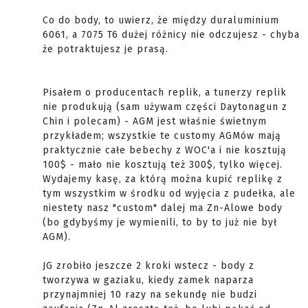
Co do body, to uwierz, że między duraluminium
6061, a 7075 T6 dużej różnicy nie odczujesz - chyba
że potraktujesz je prasą.
Pisałem o producentach replik, a tunerzy replik
nie produkują (sam używam części Daytonagun z
Chin i polecam) - AGM jest właśnie świetnym
przykładem; wszystkie te customy AGMów mają
praktycznie całe bebechy z WOC'a i nie kosztują
100$ - mało nie kosztują też 300$, tylko więcej.
Wydajemy kasę, za którą można kupić replikę z
tym wszystkim w środku od wyjęcia z pudełka, ale
niestety nasz "custom" dalej ma Zn-Alowe body
(bo gdybyśmy je wymienili, to by to już nie był
AGM).
JG zrobiło jeszcze 2 kroki wstecz - body z
tworzywa w gaziaku, kiedy zamek naparza
przynajmniej 10 razy na sekundę nie budzi