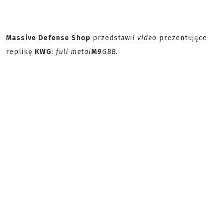
Massive Defense Shop
przedstawił
video
prezentujące
replikę
KWG
:
full metal
M9
GBB.