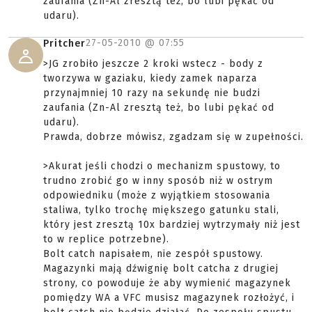
zaufania (Zn-Al zresztą też, bo lubi pękać od
udaru).
27-05-2010 @
07:55
Pritcher
>JG zrobiło jeszcze 2 kroki wstecz - body z
tworzywa w gaziaku, kiedy zamek naparza
przynajmniej 10 razy na sekundę nie budzi
zaufania (Zn-Al zresztą też, bo lubi pękać od
udaru).
Prawda, dobrze mówisz, zgadzam się w zupełności.
>Akurat jeśli chodzi o mechanizm spustowy, to
trudno zrobić go w inny sposób niż w ostrym
odpowiedniku (może z wyjątkiem stosowania
staliwa, tylko trochę miększego gatunku stali,
który jest zresztą 10x bardziej wytrzymały niż jest
to w replice potrzebne).
Bolt catch napisałem, nie zespół spustowy.
Magazynki mają dźwignię bolt catcha z drugiej
strony, co powoduje że aby wymienić magazynek
pomiędzy WA a VFC musisz magazynek rozłożyć, i