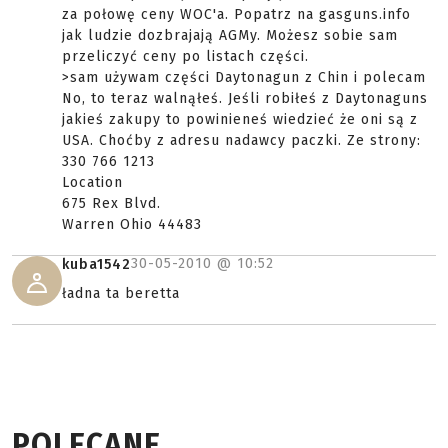
za połowę ceny WOC'a. Popatrz na gasguns.info
jak ludzie dozbrajają AGMy. Możesz sobie sam
przeliczyć ceny po listach części.
>sam używam części Daytonagun z Chin i polecam
No, to teraz walnąłeś. Jeśli robiłeś z Daytonaguns
jakieś zakupy to powinieneś wiedzieć że oni są z
USA. Choćby z adresu nadawcy paczki. Ze strony:
330 766 1213
Location
675 Rex Blvd.
Warren Ohio 44483
30-05-2010 @
10:52
kuba1542
ładna ta beretta
POLECANE