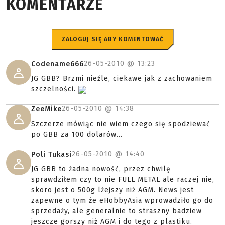
KOMENTARZE
ZALOGUJ SIĘ ABY KOMENTOWAĆ
26-05-2010 @
13:23
Codename666
JG GBB? Brzmi nieźle, ciekawe jak z zachowaniem
szczelności.
26-05-2010 @
14:38
ZeeMike
Szczerze mówiąc nie wiem czego się spodziewać
po GBB za 100 dolarów...
26-05-2010 @
14:40
Poli Tukasi
JG GBB to żadna nowość, przez chwilę
sprawdziłem czy to nie FULL METAL ale raczej nie,
skoro jest o 500g lżejszy niż AGM. News jest
zapewne o tym że eHobbyAsia wprowadziło go do
sprzedaży, ale generalnie to straszny badziew
jeszcze gorszy niż AGM i do tego z plastiku.