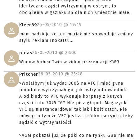
identyczne części wytrzymują w ostrym, to
obciążenia w gaziaku są dla nich śmiesznie małe.
26-05-2010 @
19:49
Kleer69
mam nadzieje ze ten mariaż nie spowoduje zmiany
stylu reklam Inokatsu...
26-05-2010 @
23:00
oldas
Wooow Aphex Twin w video prezentacji KWG
26-05-2010 @
23:48
Pritcher
>Wolałbym już wydać 300$ na VFC i mieć guna
podobnie wytrzymałego, jak ostry odpowiednik.
A od kiedy to VFC wykonuje korpusy z kutych
części i alu 7075 T6? Nie pisz głupot. Magazynki
VFC są niestandardowe, tak jak i bolt catch. Nie
mówiąc o tym że VFC jest za krótko na rynku żeby
sądzić o wytrzymałości.
>AGM pokazał już, że póki co na rynku GBB nie ma