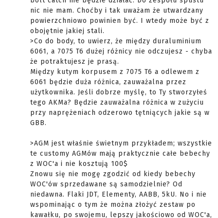
bolt catch nie będzie działać. Do zespołu spustu
nic nie mam. Choćby i tak uważam że utwardzany
powierzchniowo powinien być. I wtedy może być z
obojętnie jakiej stali.
>Co do body, to uwierz, że między duraluminium
6061, a 7075 T6 dużej różnicy nie odczujesz - chyba
że potraktujesz je prasą.
Między kutym korpusem z 7075 T6 a odlewem z
6061 będzie duża różnica, zauważalna przez
użytkownika. Jeśli dobrze myślę, to Ty stworzyłeś
tego AKMa? Będzie zauważalna różnica w zużyciu
przy naprężeniach odzerowo tętniących jakie są w
GBB.
>AGM jest właśnie świetnym przykładem; wszystkie
te customy AGMów mają praktycznie całe bebechy
z WOC'a i nie kosztują 100$
Znowu się nie mogę zgodzić od kiedy bebechy
WOC'ów sprzedawane są samodzielnie? Od
niedawna. Flaki JDT, Elementy, AABB, 5kU. No i nie
wspominając o tym że można złożyć zestaw po
kawałku, po swojemu, lepszy jakościowo od WOC'a,