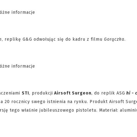
e, replikę G&G odwołując się do kadru z filmu
Gorączka
.
aczeniami
STI
, produkcji
Airsoft Surgeon
, do replik ASG
hi - 
a 20 rocznicy swego istnienia na rynku. Produkt Airsoft Sur
sję tego właśnie jubileuszowego pistoletu. Materiał: alumini