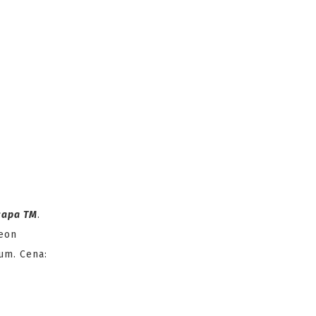
capa TM
.
geon
um. Cena: