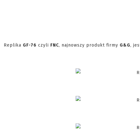
Replika
GF-76
czyli
FNC
, najnowszy produkt firmy
G&G
, je