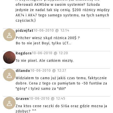
oferowali AKMSów w swoim systemie? Szkoda
jedynie że nadal tak się cenią. $200 różnicy między
AK74 i AK47 tego samego systemu, na tych samych
częściach;)
10-06-2010 @
12:14
pidzejfat
Pritcher wiesz skąd różnica 200$ ?
Bo to nie jest Boyi, tylko LCT...
10-06-2010 @
12:20
Regdorn
To nie pixel. Ale całkiem niezły.
10-06-2010 @
12:27
dilando
Widziałem to camo już jakiś czas temu, faktycznie
dobre. Cena z tego co pamiętam to ~50 funtów za
"górę" i tyleż samo za "dół"
10-06-2010 @
12:45
Graven
Zna ktos cene raczki do SIGa oraz gdzie mozna ja
zdobyc? ^^