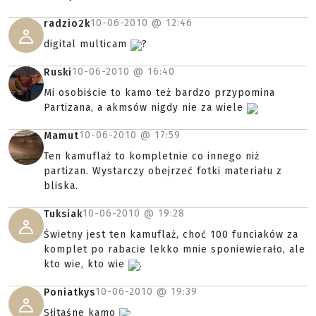
10-06-2010 @
12:46
radzio2k
digital multicam
?
10-06-2010 @
16:40
Ruski
Mi osobiście to kamo też bardzo przypomina
Partizana, a akmsów nigdy nie za wiele
10-06-2010 @
17:59
Mamut
Ten kamuflaż to kompletnie co innego niż
partizan. Wystarczy obejrzeć fotki materiału z
bliska.
10-06-2010 @
19:28
Tuksiak
Świetny jest ten kamuflaż, choć 100 funciaków za
komplet po rabacie lekko mnie sponiewierało, ale
kto wie, kto wie
.
10-06-2010 @
19:39
Poniatkys
Słitaśne kamo