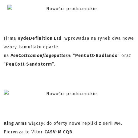
Firma
Hyde
Definition Ltd
. wprowadza na rynek dwa nowe
wzory kamuflażu oparte
na
PenCott
camouflage
pattern
: “
PenCott-Badlands
” oraz
“
PenCott-Sandstorm
”.
King Arms
włączył do oferty nowe repliki z serii
M4
.
Pierwsza to Vltor
CASV-M CQB
.