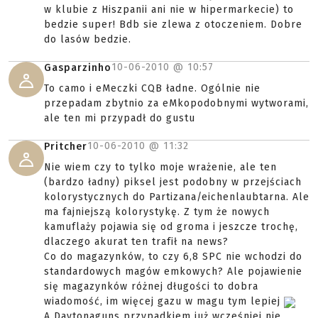
w klubie z Hiszpanii ani nie w hipermarkecie) to
bedzie super! Bdb sie zlewa z otoczeniem. Dobre
do lasów bedzie.
10-06-2010 @
10:57
Gasparzinho
To camo i eMeczki CQB ładne. Ogólnie nie
przepadam zbytnio za eMkopodobnymi wytworami,
ale ten mi przypadł do gustu
10-06-2010 @
11:32
Pritcher
Nie wiem czy to tylko moje wrażenie, ale ten
(bardzo ładny) piksel jest podobny w przejściach
kolorystycznych do Partizana/eichenlaubtarna. Ale
ma fajniejszą kolorystykę. Z tym że nowych
kamuflaży pojawia się od groma i jeszcze trochę,
dlaczego akurat ten trafił na news?
Co do magazynków, to czy 6,8 SPC nie wchodzi do
standardowych magów emkowych? Ale pojawienie
się magazynków różnej długości to dobra
wiadomość, im więcej gazu w magu tym lepiej
A Daytonaguns przypadkiem już wcześniej nie