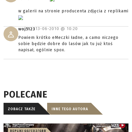
w galerii na stronie producenta zdjęcia z replikami
13-06-2010 @
10:20
woj5123
Powiem krótko eMeczki ładne, a camo niczego
sobie będzie dobre do lasów jak tu już ktoś
napisał, ogólnie spox.
POLECANE
ZOBACZ TAKŻE
INNE TEGO AUTORA
REPLIKI GG/CO2/GBB