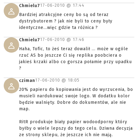
17-06-2010 @
17:44
Chmielu7
Bardziej atrakcyjne ceny bo są od teraz
dystrybutorem ? jak nie byli to ceny były
identyczne...więc gdzie ta różnica ?
17-06-2010 @
17:46
Chmielu7
Haha, Tofic, to żeś teraz dowalił ... może w ogóle
rzuć AS bo jeszcze Ci się replika poobciera o
jakieś krzaki albo co gorsza połamie przy upadku
?
17-06-2010 @
18:05
cziman
20% papieru do kopiowania jest do wyrzucenia, bo
musieli nardukować swoje logo. W dodatku kolor
będzie walnięty. Dobre do dokumentów, ale nie
map.
RitR produkuje biały papier wodoodporny który
byłby o wiele lepszy do tego celu. Dziwna decyzja
ze strony sklepu, że jeszcze ich nie mają.