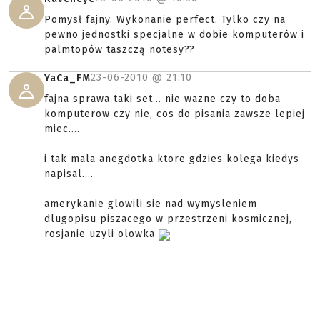
Pomysł fajny. Wykonanie perfect. Tylko czy na
pewno jednostki specjalne w dobie komputerów i
palmtopów taszczą notesy??
23-06-2010 @
21:10
YaCa_FM
fajna sprawa taki set... nie wazne czy to doba
komputerow czy nie, cos do pisania zawsze lepiej
miec....
i tak mala anegdotka ktore gdzies kolega kiedys
napisal....
amerykanie glowili sie nad wymysleniem
dlugopisu piszacego w przestrzeni kosmicznej,
rosjanie uzyli olowka