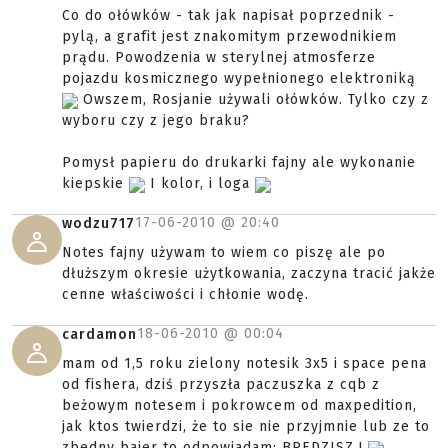
Co do ołówków - tak jak napisał poprzednik -
pylą, a grafit jest znakomitym przewodnikiem
prądu. Powodzenia w sterylnej atmosferze
pojazdu kosmicznego wypełnionego elektroniką
Owszem, Rosjanie używali ołówków. Tylko czy z
wyboru czy z jego braku?
Pomysł papieru do drukarki fajny ale wykonanie
kiepskie
I kolor, i loga
17-06-2010 @
20:40
wodzu717
Notes fajny używam to wiem co piszę ale po
dłuższym okresie użytkowania, zaczyna tracić jakże
cenne właściwości i chłonie wodę.
18-06-2010 @
00:04
cardamon
mam od 1,5 roku zielony notesik 3x5 i space pena
od fishera, dziś przyszła paczuszka z cqb z
beżowym notesem i pokrowcem od maxpedition,
jak ktos twierdzi, że to sie nie przyjmnie lub ze to
zbedny bajer to odpowiadam: BREDZISZ !