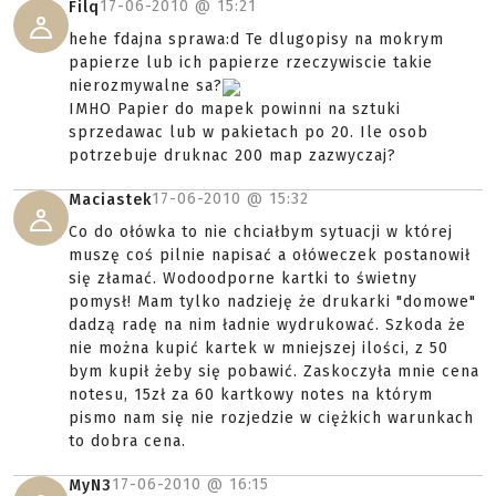
17-06-2010 @
15:21
Filq
hehe fdajna sprawa:d Te dlugopisy na mokrym
papierze lub ich papierze rzeczywiscie takie
nierozmywalne sa?
IMHO Papier do mapek powinni na sztuki
sprzedawac lub w pakietach po 20. Ile osob
potrzebuje druknac 200 map zazwyczaj?
17-06-2010 @
15:32
Maciastek
Co do ołówka to nie chciałbym sytuacji w której
muszę coś pilnie napisać a ołóweczek postanowił
się złamać. Wodoodporne kartki to świetny
pomysł! Mam tylko nadzieję że drukarki "domowe"
dadzą radę na nim ładnie wydrukować. Szkoda że
nie można kupić kartek w mniejszej ilości, z 50
bym kupił żeby się pobawić. Zaskoczyła mnie cena
notesu, 15zł za 60 kartkowy notes na którym
pismo nam się nie rozjedzie w ciężkich warunkach
to dobra cena.
17-06-2010 @
16:15
MyN3