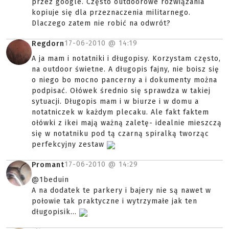
przez google. Często outdoorowe rozwiązania
kopiuje się dla przeznaczenia militarnego.
Dlaczego zatem nie robić na odwrót?
17-06-2010 @
14:19
Regdorn
A ja mam i notatniki i długopisy. Korzystam często,
na outdoor świetne. A długopis fajny, nie boisz się
o niego bo mocno pancerny a i dokumenty można
podpisać. Ołówek średnio się sprawdza w takiej
sytuacji. Długopis mam i w biurze i w domu a
notatniczek w każdym plecaku. Ale fakt faktem
ołówki z ikei mają ważną zaletę- idealnie mieszczą
się w notatniku pod tą czarną spiralką tworząc
perfekcyjny zestaw
17-06-2010 @
14:29
Promant
@1beduin
A na dodatek te parkery i bajery nie są nawet w
połowie tak praktyczne i wytrzymałe jak ten
długopisik...