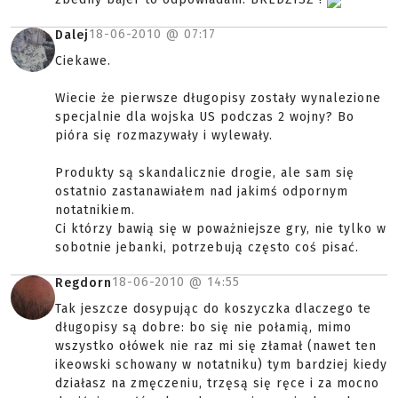
18-06-2010 @
07:17
Dalej
Ciekawe.
Wiecie że pierwsze długopisy zostały wynalezione
specjalnie dla wojska US podczas 2 wojny? Bo
pióra się rozmazywały i wylewały.
Produkty są skandalicznie drogie, ale sam się
ostatnio zastanawiałem nad jakimś odpornym
notatnikiem.
Ci którzy bawią się w poważniejsze gry, nie tylko w
sobotnie jebanki, potrzebują często coś pisać.
18-06-2010 @
14:55
Regdorn
Tak jeszcze dosypując do koszyczka dlaczego te
długopisy są dobre: bo się nie połamią, mimo
wszystko ołówek nie raz mi się złamał (nawet ten
ikeowski schowany w notatniku) tym bardziej kiedy
działasz na zmęczeniu, trzęsą się ręce i za mocno