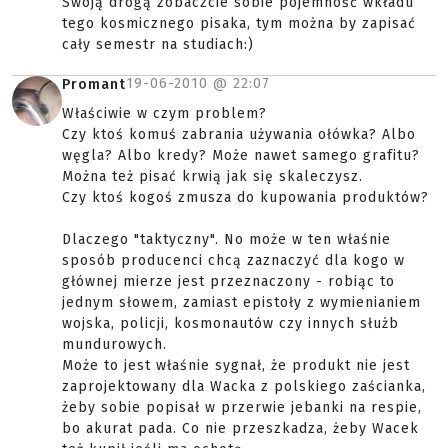
Swoją drogą zobaczcie sobie pojemność wkładu
tego kosmicznego pisaka, tym można by zapisać
cały semestr na studiach:)
19-06-2010 @
22:07
Promant
Właściwie w czym problem?
Czy ktoś komuś zabrania używania ołówka? Albo
węgla? Albo kredy? Może nawet samego grafitu?
Można też pisać krwią jak się skaleczysz.
Czy ktoś kogoś zmusza do kupowania produktów?
Dlaczego "taktyczny". No może w ten właśnie
sposób producenci chcą zaznaczyć dla kogo w
głównej mierze jest przeznaczony - robiąc to
jednym słowem, zamiast epistoły z wymienianiem
wojska, policji, kosmonautów czy innych służb
mundurowych.
Może to jest właśnie sygnał, że produkt nie jest
zaprojektowany dla Wacka z polskiego zaścianka,
żeby sobie popisał w przerwie jebanki na respie,
bo akurat pada. Co nie przeszkadza, żeby Wacek