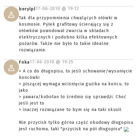
17-06-2010 @
19:12
berylpl
Tak dla przypomnienia chwalących ołówki w
kosmosie. Pyłek grafitowy ścierający się z
ołówków powodował zwarcia w układach
elektrycznych i podobno kilka efektownych
pożarów. Także nie było to takie idealne
rozwiązanie.
17-06-2010 @
19:25
Foka
> A co do długopisu, to jeśli schowanie/wysunięcie
końcówki
> piszącej wymaga wciśnięcia guzika na końcu, to
jako
> yawara/kubotan to średnio się sprawdzi. Choć
jeśli jest to
> inaczej rozwiązane to bym się na taki skusił.
Nie przycisk tylko górna część obudowy długopisu
jest ruchoma, taki "przycisk na pół długopisu"