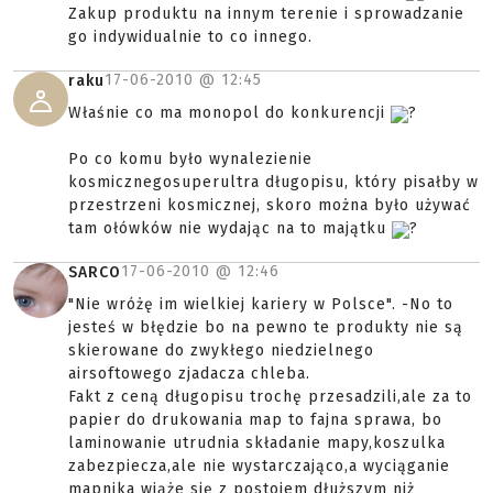
Zakup produktu na innym terenie i sprowadzanie
go indywidualnie to co innego.
17-06-2010 @
12:45
raku
Właśnie co ma monopol do konkurencji
?
Po co komu było wynalezienie
kosmicznegosuperultra długopisu, który pisałby w
przestrzeni kosmicznej, skoro można było używać
tam ołówków nie wydając na to majątku
?
17-06-2010 @
12:46
SARCO
"Nie wróżę im wielkiej kariery w Polsce". -No to
jesteś w błędzie bo na pewno te produkty nie są
skierowane do zwykłego niedzielnego
airsoftowego zjadacza chleba.
Fakt z ceną długopisu trochę przesadzili,ale za to
papier do drukowania map to fajna sprawa, bo
laminowanie utrudnia składanie mapy,koszulka
zabezpiecza,ale nie wystarczająco,a wyciąganie
mapnika wiąże się z postojem dłuższym niż