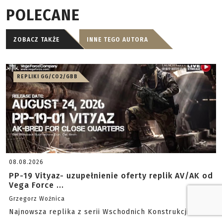
POLECANE
ZOBACZ TAKŻE
INNE TEGO AUTORA
REPLIKI GG/CO2/GBB
08.08.2026
PP-19 Vityaz- uzupełnienie oferty replik AV/AK od
Vega Force ...
Grzegorz Woźnica
Najnowsza replika z serii Wschodnich Konstrukcji.