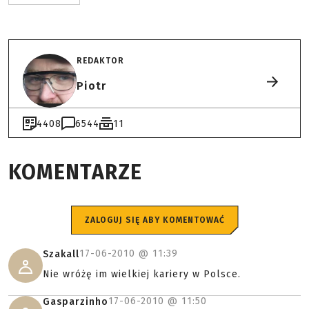
REDAKTOR
Piotr
4408
6544
11
KOMENTARZE
ZALOGUJ SIĘ ABY KOMENTOWAĆ
17-06-2010 @
11:39
Szakall
Nie wróżę im wielkiej kariery w Polsce.
17-06-2010 @
11:50
Gasparzinho