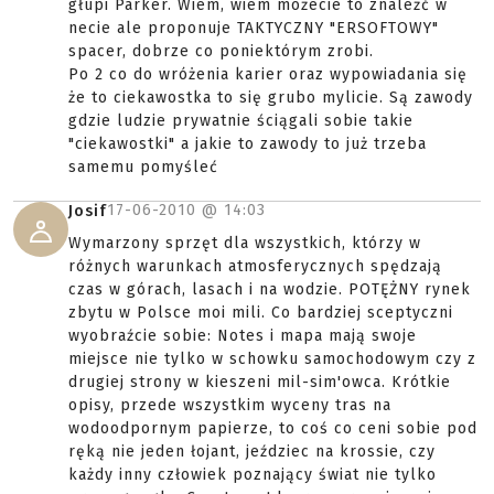
głupi Parker. Wiem, wiem możecie to znależć w
necie ale proponuje TAKTYCZNY "ERSOFTOWY"
spacer, dobrze co poniektórym zrobi.
Po 2 co do wróżenia karier oraz wypowiadania się
że to ciekawostka to się grubo mylicie. Są zawody
gdzie ludzie prywatnie ściągali sobie takie
"ciekawostki" a jakie to zawody to już trzeba
samemu pomyśleć
17-06-2010 @
14:03
Josif
Wymarzony sprzęt dla wszystkich, którzy w
różnych warunkach atmosferycznych spędzają
czas w górach, lasach i na wodzie. POTĘŻNY rynek
zbytu w Polsce moi mili. Co bardziej sceptyczni
wyobraźcie sobie: Notes i mapa mają swoje
miejsce nie tylko w schowku samochodowym czy z
drugiej strony w kieszeni mil-sim'owca. Krótkie
opisy, przede wszystkim wyceny tras na
wodoodpornym papierze, to coś co ceni sobie pod
ręką nie jeden łojant, jeździec na krossie, czy
każdy inny człowiek poznający świat nie tylko