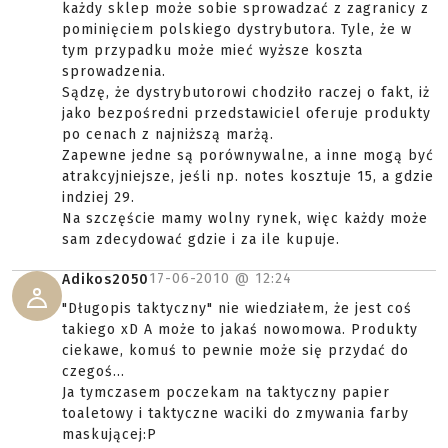
każdy sklep może sobie sprowadzać z zagranicy z
pominięciem polskiego dystrybutora. Tyle, że w
tym przypadku może mieć wyższe koszta
sprowadzenia.
Sądzę, że dystrybutorowi chodziło raczej o fakt, iż
jako bezpośredni przedstawiciel oferuje produkty
po cenach z najniższą marżą.
Zapewne jedne są porównywalne, a inne mogą być
atrakcyjniejsze, jeśli np. notes kosztuje 15, a gdzie
indziej 29.
Na szczęście mamy wolny rynek, więc każdy może
sam zdecydować gdzie i za ile kupuje.
17-06-2010 @
12:24
Adikos2050
"Długopis taktyczny" nie wiedziałem, że jest coś
takiego xD A może to jakaś nowomowa. Produkty
ciekawe, komuś to pewnie może się przydać do
czegoś...
Ja tymczasem poczekam na taktyczny papier
toaletowy i taktyczne waciki do zmywania farby
maskującej:P