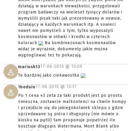
działają w warunkach nieważkości, przygotowali
program badawczy na wieleset tysięcy dolarów i
wymyślili pisak taki jak prezentowany w newsie,
działający w każdych warunkach itp. A sowieci
nawet nie pomyśleli o tym, tylko wyposażyli
kosmonautów w ołówki i kredki w czterech
kolorach
Na kombinezonach kosmonautów
widać je wyraźnie, dokumenty jakie można
wygooglować też to pokazują.
17-06-2010 @
13:09
mariush13
To bardziej jako ciekawostka
17-06-2010 @
13:37
1beduin
Po 1 cena 43 zeta za taki produkt jest po prostu
śmieszna, zostawcie malkontenci na chwile kompy
i przejdźcie się do jakiegokolwiek sklepu z gdzie
sprzedawane są pióra i długopisy (nie mówie o
kiosku na pętli) tam proponuje popatrzeć ile
kosztuje długopis Watermana, Mont Blank albo