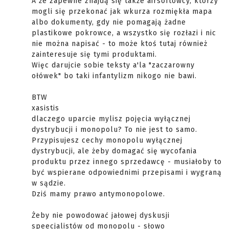
A że zapewne znajdą się także airsoftowcy, którzy
mogli się przekonać jak wkurza rozmiękła mapa
albo dokumenty, gdy nie pomagają żadne
plastikowe pokrowce, a wszystko się rozłazi i nic
nie można napisać - to może ktoś tutaj również
zainteresuje się tymi produktami.
Więc darujcie sobie teksty a'la "zaczarowny
ołówek" bo taki infantylizm nikogo nie bawi.
BTW
xasistis
dlaczego uparcie mylisz pojęcia wyłącznej
dystrybucji i monopolu? To nie jest to samo.
Przypisujesz cechy monopolu wyłącznej
dystrybucji, ale żeby domagać się wycofania
produktu przez innego sprzedawcę - musiałoby to
być wspierane odpowiednimi przepisami i wygraną
w sądzie.
Dziś mamy prawo antymonopolowe.
Żeby nie powodować jałowej dyskusji
speecjalistów od monopolu - słowo