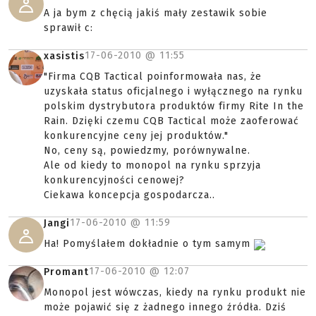
A ja bym z chęcią jakiś mały zestawik sobie
sprawił c:
17-06-2010 @
11:55
xasistis
"Firma CQB Tactical poinformowała nas, że
uzyskała status oficjalnego i wyłącznego na rynku
polskim dystrybutora produktów firmy Rite In the
Rain. Dzięki czemu CQB Tactical może zaoferować
konkurencyjne ceny jej produktów."
No, ceny są, powiedzmy, porównywalne.
Ale od kiedy to monopol na rynku sprzyja
konkurencyjności cenowej?
Ciekawa koncepcja gospodarcza..
17-06-2010 @
11:59
Jangi
Ha! Pomyślałem dokładnie o tym samym
17-06-2010 @
12:07
Promant
Monopol jest wówczas, kiedy na rynku produkt nie
może pojawić się z żadnego innego źródła. Dziś