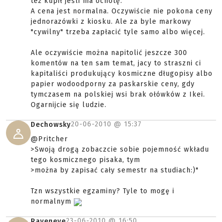
też kupił jeśli ma ochotę.
A cena jest normalna. Oczywiście nie pokona ceny
jednorazówki z kiosku. Ale za byle markowy
"cywilny" trzeba zapłacić tyle samo albo więcej.
Ale oczywiście można napitolić jeszcze 300
komentów na ten sam temat, jacy to straszni ci
kapitaliści produkujący kosmiczne długopisy albo
papier wodoodporny za paskarskie ceny, gdy
tymczasem na polskiej wsi brak ołówków z Ikei.
Ogarnijcie się ludzie.
20-06-2010 @
15:37
Dechowsky
@Pritcher
>Swoją drogą zobaczcie sobie pojemność wkładu
tego kosmicznego pisaka, tym
>można by zapisać cały semestr na studiach:)"
Tzn wszystkie egzaminy? Tyle to mogę i
normalnym
23-06-2010 @
16:50
Raveneye