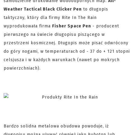
samodzielne drukowanie wodoodpornych map.
All-
Weather Tactical Black Clicker Pen
to długopis
taktyczny, który dla firmy Rite In The Rain
wyprodukowała firma
Fisher Space Pen
- producent
pierwszego na świecie długopisu piszącego w
przestrzeni kosmicznej. Długopis może pisać odwrócony
do góry nogami, w temperaturach od - 37 do + 121 stopni
celsjusza i w każdych warunkach (nawet po mokrych
powierzchniach).
Bardzo solidna metalowa obudowa powoduje, iż
długopisu można używać również jako
kubotan
lub