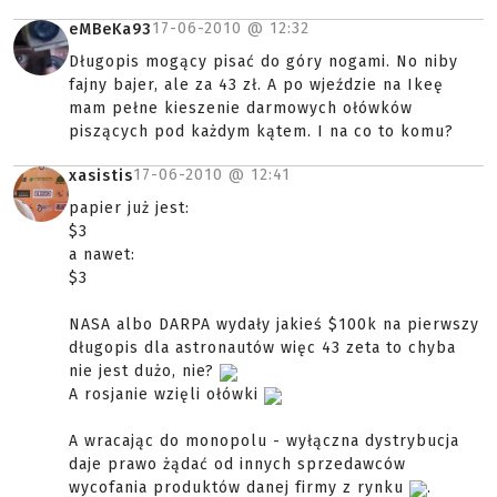
17-06-2010 @
12:32
eMBeKa93
Długopis mogący pisać do góry nogami. No niby
fajny bajer, ale za 43 zł. A po wjeździe na Ikeę
mam pełne kieszenie darmowych ołówków
piszących pod każdym kątem. I na co to komu?
17-06-2010 @
12:41
xasistis
papier już jest:
$3
a nawet:
$3
NASA albo DARPA wydały jakieś $100k na pierwszy
długopis dla astronautów więc 43 zeta to chyba
nie jest dużo, nie?
A rosjanie wzięli ołówki
A wracając do monopolu - wyłączna dystrybucja
daje prawo żądać od innych sprzedawców
wycofania produktów danej firmy z rynku
.