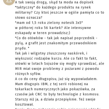
A tak swoją drogą, skąd ta moda na dopisek
"taktyczny" do każdego produktu na rynek
militarny? Czy ktoś jeszcze w ogóle pamięta co to
słowo oznacza?
"mam od 1,5 roku zielony notesik 3x5"
w półtorej roku 56 kartek? Ale intensywne
eskapady w teren prowadzisz;)
"Co do ołówków - tak jak napisał poprzednik -
pylą, a grafit jest znakomitym przewodnikiem
prądu. "
Tak jak i wilgotny złuszczony naskórek, i
większość rodzajów kurzu. Ale co fakt to fakt,
ołówki w lotach Sojuzów się mogły sprawdzać, ale
MIR miał swoje problemy z pożarami z powodu
różnych syfów.
A co do ceny długopisu, już się wypowiadałem.
Mam długopis IBM, z tej serii robionej na
tokarkach numerycznych jako pokazówka, za
czasów jak CNC to były technologie z kosmosu.
Starszy niż ja, a działa przepięknie. Też swoje
kosztował.