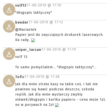
17-06-2010 @
17:10
volf13
"długopis taktyczny"
17-06-2010 @
17:12
bender
@Maciastek
Papier jest do zwyczajnych drukarek laserowych.
Da radę.
17-06-2010 @
17:19
sniper_tarzan
volf 13
To samo pomyślałem... "długopis taktyczny"...
17-06-2010 @
17:38
Tofic
Jak dla mnie strata kasy na takie coś, i tak nie
powinno się bawić podczas deszczu, szkoda
replik. Jak dla mnie wystarczy zwykły
ołówek/długopis i kartka papieru - cena może 1zł,
no w porywach na 2zł