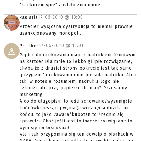
"konkurencyjne" zostało zmienione.
17-06-2010 @
13:00
xasistis
Przecież wyłączna dystrybucja to niemal prawnie
usankcjonowany monopol..
17-06-2010 @
13:01
Pritcher
Papier do drukowania map, z nadrukiem firmowym
na kartce? Dla mnie to lekko głupie rozwiązanie,
chyba że z drugiej strony pokrycie jest tak samo
'przyjazne' drukowaniu i nie posiada nadruku. Ale i
tak, w notesie rozumiem, nadruk z logo nie
szkodzi, ale przy papierze do map? Przesadny
marketing.
A co do długopisu, to jeśli schowanie/wysunięcie
końcówki piszącej wymaga wciśnięcia guzika na
końcu, to jako yawara/kubotan to średnio się
sprawdzi. Choć jeśli jest to inaczej rozwiązane to
bym się na taki skusił.
Ale i tak przypomina się ten dowcip o pisakach w
NASA. Amerykanie jak odkryli że zwykłe pióra nie