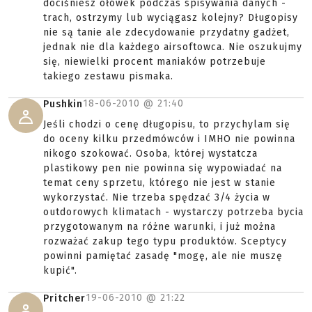
dociśniesz ołówek podczas spisywania danych -
trach, ostrzymy lub wyciągasz kolejny? Długopisy
nie są tanie ale zdecydowanie przydatny gadżet,
jednak nie dla każdego airsoftowca. Nie oszukujmy
się, niewielki procent maniaków potrzebuje
takiego zestawu pismaka.
18-06-2010 @
21:40
Pushkin
Jeśli chodzi o cenę długopisu, to przychylam się
do oceny kilku przedmówców i IMHO nie powinna
nikogo szokować. Osoba, której wystatcza
plastikowy pen nie powinna się wypowiadać na
temat ceny sprzetu, którego nie jest w stanie
wykorzystać. Nie trzeba spędzać 3/4 życia w
outdorowych klimatach - wystarczy potrzeba bycia
przygotowanym na różne warunki, i już można
rozważać zakup tego typu produktów. Sceptycy
powinni pamiętać zasadę "mogę, ale nie muszę
kupić".
19-06-2010 @
21:22
Pritcher