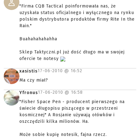
"Firma CQB Tactical poinformowała nas, że
uzyskała status oficjalnego i wyłącznego na rynku
polskim dystrybutora produktów firmy Rite In the
Rain."
Buahahahahahha
Sklep Taktyczni.pl już dość długo ma w swojej
ofercie te notesy
17-06-2010 @
16:52
xasistis
Ma czy miał?
17-06-2010 @
16:58
Yfronus
"Fisher Space Pen - producent pierwszego na
świecie długopisu piszącego w przestrzeni
kosmicznej" A Rosjanie używają ołówków i
oszczędzili kilka milionów. Ha.
Może sobie kupię notesik, fajna rzecz.