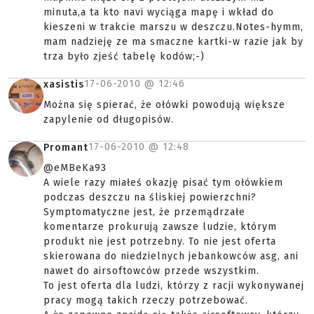
minuta,a ta kto navi wyciąga mapę i wkład do
kieszeni w trakcie marszu w deszczu.Notes-hymm,
mam nadzieję ze ma smaczne kartki-w razie jak by
trza było zjeść tabelę kodów;-)
17-06-2010 @
12:46
xasistis
Można się spierać, że ołówki powodują większe
zapylenie od długopisów.
17-06-2010 @
12:48
Promant
@eMBeKa93
A wiele razy miałeś okazję pisać tym ołówkiem
podczas deszczu na śliskiej powierzchni?
Symptomatyczne jest, że przemądrzałe
komentarze prokurują zawsze ludzie, którym
produkt nie jest potrzebny. To nie jest oferta
skierowana do niedzielnych jebankowców asg, ani
nawet do airsoftowców przede wszystkim.
To jest oferta dla ludzi, którzy z racji wykonywanej
pracy mogą takich rzeczy potrzebować.