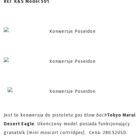
REI
:
K&S Model 501
.
Jest to konwersja do pistoletu
gas blow back
Tokyo Marui
Desert Eagle
. Ukończony model posiada funkcjonujący
granatnik (
mini moscart cartridges
). Cena: 280.52USD.