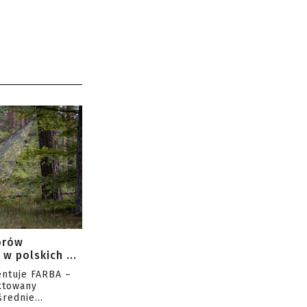
orów
w polskich ...
entuje FARBA –
ktowany
rednie...