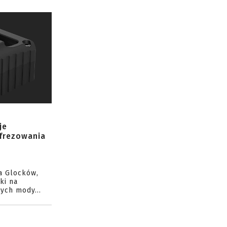
je
 frezowania
a Glocków,
ki na
ych mody...