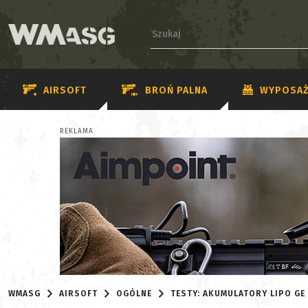
AIRSOFT
BROŃ PALNA
WYPOSAŻ
REKLAMA
WMASG
AIRSOFT
OGÓLNE
TESTY: AKUMULATORY LIPO G