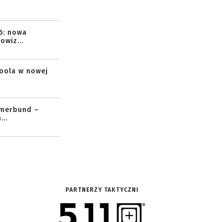
6: nowa
owiz...
toola w nowej
mmerbund –
..
PARTNERZY TAKTYCZNI