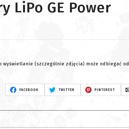
ry LiPo GE Power
go wyświetlanie (szczególnie zdjęcia) może odbiegać o
FACEBOOK
TWITTER
PINTEREST