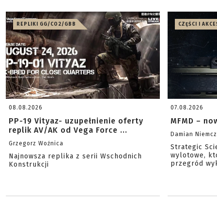
REPLIKI GG/CO2/GBB
CZĘŚCI I AKC
08.08.2026
07.08.2026
PP-19 Vityaz- uzupełnienie oferty
MFMD – now
replik AV/AK od Vega Force ...
Damian Niemc
Grzegorz Woźnica
Strategic Sc
wylotowe, kt
Najnowsza replika z serii Wschodnich
przegród wyk
Konstrukcji