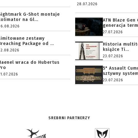
28.07.2026
Sightmark G-Shot montuje
kolimator na Gl...
ATN Blaze Gen 
generacja term
06.08.2026
27.07.2026
Limitowane zestawy
Breaching Package od ...
Historia multi
książce Ti...
02.08.2026
23.07.2026
Haenel wraca do Hubertus
Pro
5" Assault Cu
sztywny system.
31.07.2026
23.07.2026
SREBRNI PARTNERZY