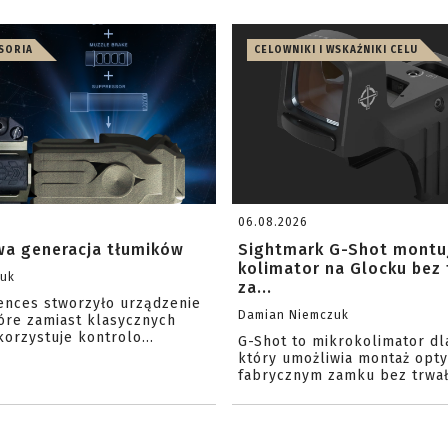
ESORIA
CELOWNIKI I WSKAŹNIKI CELU
06.08.2026
a generacja tłumików
Sightmark G-Shot montu
kolimator na Glocku bez
zuk
za...
iences stworzyło urządzenie
Damian Niemczuk
óre zamiast klasycznych
orzystuje kontrolo...
G-Shot to mikrokolimator dl
który umożliwia montaż opty
fabrycznym zamku bez trwał