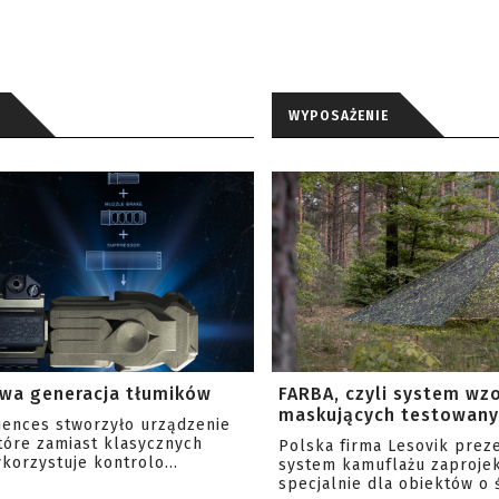
WYPOSAŻENIE
wa generacja tłumików
FARBA, czyli system wz
maskujących testowany 
ciences stworzyło urządzenie
tóre zamiast klasycznych
Polska firma Lesovik prez
korzystuje kontrolo...
system kamuflażu zaproje
specjalnie dla obiektów o ś