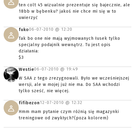
ten colt 45 wizualnie prezentuje się bajecznie, ale
18bb w bębenku? jakoś nie chce mi się w to
uwierzyć
06-07-2010 @
12:20
fuko
Tak bo one nie mają wyjmowanych łusek tylko
specjalny podajnik wewnątrz. Tu jest opis
działania:
$3
06-07-2010 @
19:49
Westie
W SAA z tego zrezygnowali. Było we wcześniejszej
wersji, ale w mojej już nie ma. Do SAA wchodzi
tylko sześć, nie więcej.
12-07-2010 @
12:32
fifibezon
Hmm mam pytanie czym różnią się magazynki
treningowe od zwykłych?(poza kolorem)