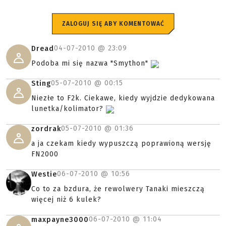
ZALOGUJ SIĘ ABY KOMENTOWAĆ
04-07-2010 @
23:09
Dread
Podoba mi się nazwa "Smython"
05-07-2010 @
00:15
Sting
Niezłe to F2k. Ciekawe, kiedy wyjdzie dedykowana
lunetka/kolimator?
05-07-2010 @
01:36
zordrak
a ja czekam kiedy wypuszczą poprawioną wersję
FN2000
06-07-2010 @
10:56
Westie
Co to za bzdura, że rewolwery Tanaki mieszczą
więcej niż 6 kulek?
06-07-2010 @
11:04
maxpayne3000