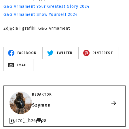
G&G Armament Your Greatest Glory 2024
G&G Armament Show Yourself 2024
Zdjęcia i grafiki: G&G Armament
FACEBOOK
TWITTER
PINTEREST
EMAIL
REDAKTOR
Szymon
470
426
28