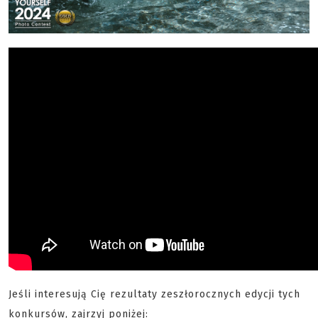
Jeśli interesują Cię rezultaty zeszłorocznych edycji tych
konkursów, zajrzyj poniżej: