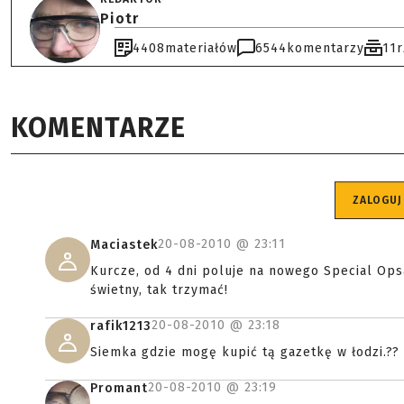
Piotr
4408
materiałów
6544
komentarzy
11
KOMENTARZE
ZALOGUJ
20-08-2010 @
23:11
Maciastek
Kurcze, od 4 dni poluje na nowego Special Ops
świetny, tak trzymać!
20-08-2010 @
23:18
rafik1213
Siemka gdzie mogę kupić tą gazetkę w łodzi.??
20-08-2010 @
23:19
Promant