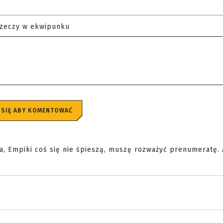
rzeczy w ekwipunku
 SIĘ ABY KOMENTOWAĆ
a, Empiki coś się nie śpieszą, muszę rozważyć prenumeratę.