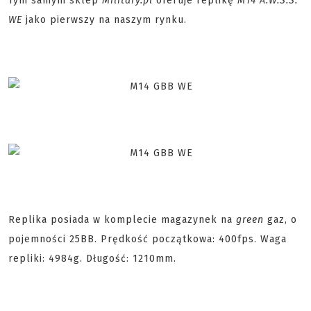
Tym samym sklep
Military.pl
oferuje replikę
M14 A.W.S.S.
WE
jako pierwszy na naszym rynku.
Replika posiada w komplecie magazynek na
green
gaz, o
pojemności 25BB. Prędkość początkowa: 400fps. Waga
repliki: 4984g. Długość: 1210mm.