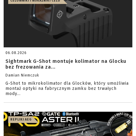
CELOWNIKI I WSKAŹNIKI CELU
06.08.2026
Sightmark G-Shot montuje kolimator na Glocku
bez frezowania za...
Damian Niemczuk
G-Shot to mikrokolimator dla Glocków, który umożliwia
montaż optyki na fabrycznym zamku bez trwałych
mody...
REPLIKI AEG