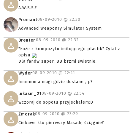
A.W.S.S.?
08-09-2010 @
22:30
Promant
Advanced Weaponry Simulator System
08-09-2010 @
22:32
Brenten
"Łoże z kompozytu imitującego plastik" Cytat z
opisu
Dla fanów super, BB brzmi świetnie.
08-09-2010 @
22:41
Wyder
hmmmm a magi gdzie dostane ; p?
08-09-2010 @
22:54
lukasm_21
wczoraj do sopotu przyjechalem:D
08-09-2010 @
23:29
Zmorak
Ciekawe kto pierwszy Masadę ściągnie?