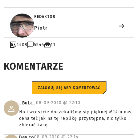
REDAKTOR
Piotr
4408
6544
11
KOMENTARZE
ZALOGUJ SIĘ ABY KOMENTOWAĆ
08-09-2010 @
22:10
_BuLa_
No i wreszcie doczekaliśmy się pięknej M14 u nas,
cena też jak na tę replikę przystępna, nic tylko
zbierać kasę.
08-09-2010 @
22:14
Devito