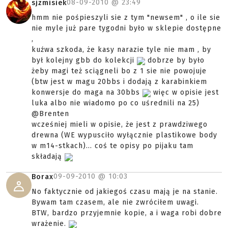
08-09-2010 @
23:49
sjzmisiek
hmm nie pośpieszyli sie z tym "newsem" , o ile sie
nie myle już pare tygodni było w sklepie dostępne
,
kuźwa szkoda, że kasy narazie tyle nie mam , by
był kolejny gbb do kolekcji
dobrze by było
żeby magi też sciągneli bo z 1 sie nie powojuje
(btw jest w magu 20bbs i dodają z karabinkiem
konwersje do maga na 30bbs
więc w opisie jest
luka albo nie wiadomo po co uśrednili na 25)
@Brenten
wcześniej mieli w opisie, że jest z prawdziwego
drewna (WE wypusciło wyłącznie plastikowe body
w m14-stkach)... coś te opisy po pijaku tam
składają
09-09-2010 @
10:03
Borax
No faktycznie od jakiegoś czasu mają je na stanie.
Bywam tam czasem, ale nie zwróciłem uwagi.
BTW, bardzo przyjemnie kopie, a i waga robi dobre
wrażenie.