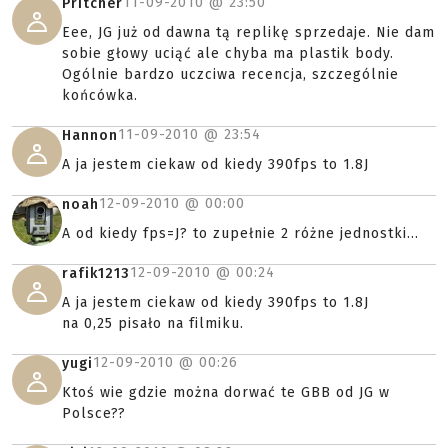
11-09-2010 @
23:50
Pritcher
Eee, JG już od dawna tą replikę sprzedaje. Nie dam
sobie głowy uciąć ale chyba ma plastik body.
Ogólnie bardzo uczciwa recencja, szczególnie
końcówka.
11-09-2010 @
23:54
Hannon
A ja jestem ciekaw od kiedy 390fps to 1.8J
12-09-2010 @
00:00
noah
A od kiedy fps=J? to zupełnie 2 różne jednostki...
12-09-2010 @
00:24
rafik1213
A ja jestem ciekaw od kiedy 390fps to 1.8J
na 0,25 pisało na filmiku.
12-09-2010 @
00:26
yugi
Ktoś wie gdzie można dorwać te GBB od JG w
Polsce??