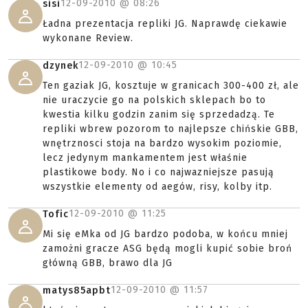
12-09-2010 @
08:26
sisi
Ładna prezentacja repliki JG. Naprawdę ciekawie
wykonane Review.
12-09-2010 @
10:45
dzynek
Ten gaziak JG, kosztuje w granicach 300-400 zł, ale
nie uraczycie go na polskich sklepach bo to
kwestia kilku godzin zanim się sprzedadzą. Te
repliki wbrew pozorom to najlepsze chińskie GBB,
wnętrznosci stoja na bardzo wysokim poziomie,
lecz jedynym mankamentem jest właśnie
plastikowe body. No i co najwazniejsze pasują
wszystkie elementy od aegów, risy, kolby itp.
12-09-2010 @
11:25
Tofic
Mi się eMka od JG bardzo podoba, w końcu mniej
zamożni gracze ASG będą mogli kupić sobie broń
główną GBB, brawo dla JG
12-09-2010 @
11:57
matys85apbt