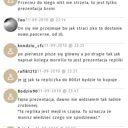
Przeciez do niego nikt nie strzela, to jest tylko
prezentacja broni
11-09-2010 @
22:14
Teo
On się nie przejmuje bo jak straci oko to dostanie
nowe,pancerne, od JG.
11-09-2010 @
22:25
kondziu_cfc
po pierwsze pisze się główny a po drugie tak jak
napisał kolega morello to jest prezentacja repliki
11-09-2010 @
22:31
rafik1213
Je jg jak ta repliczka do 800zł będzie to kupuje .
11-09-2010 @
23:47
Bodzio90
Fajna prezentacja, dawno nie widziałem tak ładnie
zrobionej.
"Ta replika jest mejd in czajna. To oznacza że
musisz wiedzieć czego sie spodziewać."