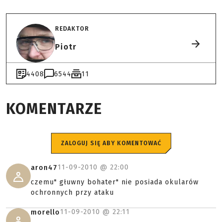
REDAKTOR
Piotr
4408
6544
11
KOMENTARZE
ZALOGUJ SIĘ ABY KOMENTOWAĆ
11-09-2010 @
22:00
aron47
czemu" głuwny bohater" nie posiada okularów
ochronnych przy ataku
11-09-2010 @
22:11
morello