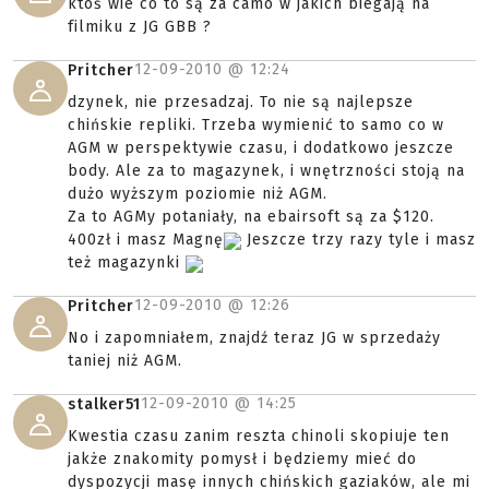
ktoś wie co to są za camo w jakich biegają na
filmiku z JG GBB ?
12-09-2010 @
12:24
Pritcher
dzynek, nie przesadzaj. To nie są najlepsze
chińskie repliki. Trzeba wymienić to samo co w
AGM w perspektywie czasu, i dodatkowo jeszcze
body. Ale za to magazynek, i wnętrzności stoją na
dużo wyższym poziomie niż AGM.
Za to AGMy potaniały, na ebairsoft są za $120.
400zł i masz Magnę
Jeszcze trzy razy tyle i masz
też magazynki
12-09-2010 @
12:26
Pritcher
No i zapomniałem, znajdź teraz JG w sprzedaży
taniej niż AGM.
12-09-2010 @
14:25
stalker51
Kwestia czasu zanim reszta chinoli skopiuje ten
jakże znakomity pomysł i będziemy mieć do
dyspozycji masę innych chińskich gaziaków, ale mi