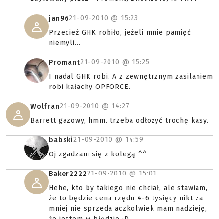
21-09-2010 @
15:23
jan96
Przecież GHK robiło, jeżeli mnie pamięć
niemyli...
21-09-2010 @
15:25
Promant
I nadal GHK robi. A z zewnętrznym zasilaniem
robi kałachy OPFORCE.
21-09-2010 @
14:27
Wolfran
Barrett gazowy, hmm. trzeba odłożyć trochę kasy.
21-09-2010 @
14:59
babski
Oj zgadzam się z kolegą ^^
21-09-2010 @
15:01
Baker2222
Hehe, kto by takiego nie chciał, ale stawiam,
że to będzie cena rzędu 4-6 tysięcy nikt za
mniej nie sprzeda aczkolwiek mam nadzieję,
że jestem w błędzie :D