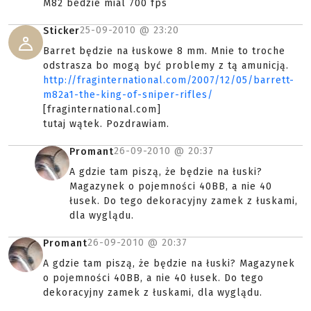
M82 bedzie mial 700 fps
25-09-2010 @
23:20
Sticker
Barret będzie na łuskowe 8 mm. Mnie to troche
odstrasza bo mogą być problemy z tą amunicją.
http://fraginternational.com/2007/12/05/barrett-
m82a1-the-king-of-sniper-rifles/
[fraginternational.com]
tutaj wątek. Pozdrawiam.
26-09-2010 @
20:37
Promant
A gdzie tam piszą, że będzie na łuski?
Magazynek o pojemności 40BB, a nie 40
łusek. Do tego dekoracyjny zamek z łuskami,
dla wyglądu.
26-09-2010 @
20:37
Promant
A gdzie tam piszą, że będzie na łuski? Magazynek
o pojemności 40BB, a nie 40 łusek. Do tego
dekoracyjny zamek z łuskami, dla wyglądu.