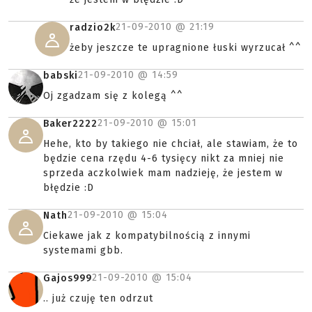
21-09-2010 @
21:19
radzio2k
żeby jeszcze te upragnione łuski wyrzucał ^^
21-09-2010 @
14:59
babski
Oj zgadzam się z kolegą ^^
21-09-2010 @
15:01
Baker2222
Hehe, kto by takiego nie chciał, ale stawiam, że to
będzie cena rzędu 4-6 tysięcy nikt za mniej nie
sprzeda aczkolwiek mam nadzieję, że jestem w
błędzie :D
21-09-2010 @
15:04
Nath
Ciekawe jak z kompatybilnością z innymi
systemami gbb.
21-09-2010 @
15:04
Gajos999
.. już czuję ten odrzut