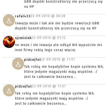
GBB dopóki konstruktorzy nie przerzucą się
na HP
22-09-2010 @
00:28
rafal433
Inwazja może i tak ale nie będzie rewolucji GBB
dopóki konstruktorzy nie przerzucą się na HP
22-09-2010 @
01:12
sjzmisiek
no może i nie inwazja ale odkąd WA wypuściło m4
inne firmy robią tego coraz więcej
22-09-2010 @
11:57
pidzejfat
Tak robią nie kopatybilne kopie systemu WA,
które jedynie magazynki mają wspólne. :/
Jest to całkowicie bezsensu...
22-09-2010 @
11:57
pidzejfat
Tak robią nie kopatybilne kopie systemu WA,
które jedynie magazynki mają wspólne. :/
Jest to całkowicie bezsensu...