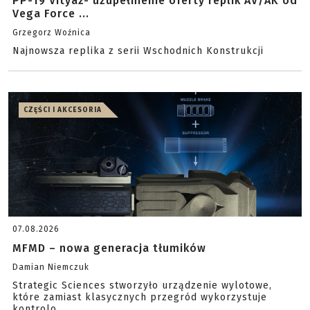
PP-19 Vityaz- uzupełnienie oferty replik AV/AK od
Vega Force ...
Grzegorz Woźnica
Najnowsza replika z serii Wschodnich Konstrukcji
CZĘŚCI I AKCESORIA
07.08.2026
MFMD – nowa generacja tłumików
Damian Niemczuk
Strategic Sciences stworzyło urządzenie wylotowe,
które zamiast klasycznych przegród wykorzystuje
kontrolo...