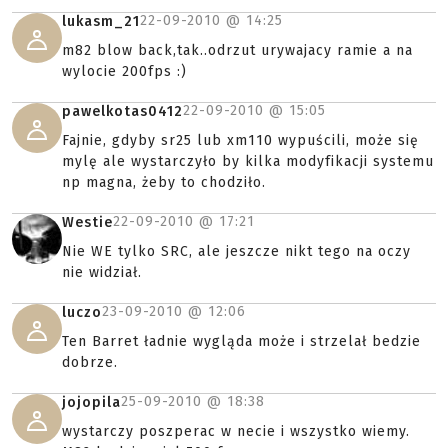
22-09-2010 @
14:25
lukasm_21
m82 blow back,tak..odrzut urywajacy ramie a na
wylocie 200fps :)
22-09-2010 @
15:05
pawelkotas0412
Fajnie, gdyby sr25 lub xm110 wypuścili, może się
mylę ale wystarczyło by kilka modyfikacji systemu
np magna, żeby to chodziło.
22-09-2010 @
17:21
Westie
Nie WE tylko SRC, ale jeszcze nikt tego na oczy
nie widział.
23-09-2010 @
12:06
luczo
Ten Barret ładnie wygląda może i strzelał bedzie
dobrze.
25-09-2010 @
18:38
jojopila
wystarczy poszperac w necie i wszystko wiemy.