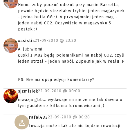
Hmm.. żeby poczuć odrzut przy masie Barretta,
pewnie będzie strzelał w trybie: jeden magazynek
- jedna butla GG :). A przynajmniej jeden mag -
jeden nabój CO2. Oczywiście w magazynku 5
pestek :)
21-09-2010 @
23:20
xasistis
A, już wiem!
Łuski z M82 będą pojemnikami na nabój CO2, czyli
jeden strzal - jeden nabój. Zupełnie jak w realu ;P
PS: Nie ma opcji edycji komentarzy?
22-09-2010 @
00:00
sjzmisiek
inwazja gbb... wydawaje mi sie że nie tak dawno o
tym gadałem z kilkoma forumowiczami ;)
22-09-2010 @
00:28
rafal433
Inwazja może i tak ale nie będzie rewolucji