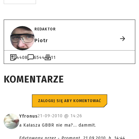
REDAKTOR
Piotr
4408
6544
11
KOMENTARZE
ZALOGUJ SIĘ ABY KOMENTOWAĆ
21-09-2010 @
14:26
Yfronus
a Kałasza GBBR nie ma?... dammit.
Edytowany przez - Promant, 21.09.2010, h. 14:44