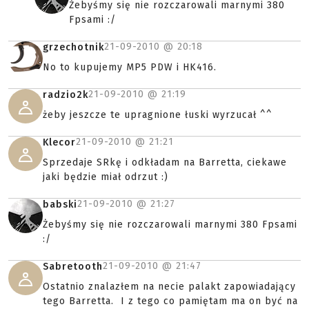
Żebyśmy się nie rozczarowali marnymi 380
Fpsami :/
21-09-2010 @
20:18
grzechotnik
No to kupujemy MP5 PDW i HK416.
21-09-2010 @
21:19
radzio2k
żeby jeszcze te upragnione łuski wyrzucał ^^
21-09-2010 @
21:21
Klecor
Sprzedaje SRkę i odkładam na Barretta, ciekawe
jaki będzie miał odrzut :)
21-09-2010 @
21:27
babski
Żebyśmy się nie rozczarowali marnymi 380 Fpsami
:/
21-09-2010 @
21:47
Sabretooth
Ostatnio znalazłem na necie palakt zapowiadający
tego Barretta. I z tego co pamiętam ma on być na