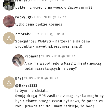
21-09-2010 @
17:04
Frontal
pękłem z uciechy na wieść o gazowym m82
21-09-2010 @
17:55
rocky_gt
tylko cena będzie kosmos
21-09-2010 @
18:10
Zmorak
Specjalność WMASG - narzekanie na cenę
produktu - nawet jak jest nieznana :D
21-09-2010 @
18:37
Promant
A co ma wspólnego WMasg z mentalnością
ludzi narzekających na ceny?
21-09-2010 @
18:27
B4rt
@Baker2222
Ja bym nie chciał...
Swoją drogą MP5 zasilane z magazynka mogło by
być ciekawe. Swego czasu był news, że ponoć WE
robi, prawda to? No i mam nadzieję, że będą