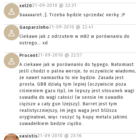
21-09-2010 @
22:31
xel20
baaaaaret ;]. Trzeba będzie sprzedać nerkę ;P
21-09-2010 @
22:41
Gasparzinho
Ciekawe jak z odrzutem w m82 w porównaniu do
ostrego... xd
21-09-2010 @
22:57
Procent
A ciekawe jak w porównaniu do tępego. Natomiast
jeśli chodzi o palna wersje, to oczywiście wiadomo,
że nawet namiastka to nie będzie. Zasada jest
prosta. GBB działą tym lepiej (oczywiscie poza
ciśnieniem gazu itp), im lepszy jest stosunek wagi
suwadła do wagi całości (w sensie im suwadło
cięższe a cały gun lżejszy). Barret jest tym
realistyczniejszy, im jego waga jest bliższa
oryginałowi, więc ruszyć tą kupę metalu jakimś
suwadełkiem bedzie ciężko.
21-09-2010 @
23:16
xasistis