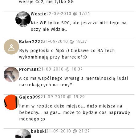
wersje Co2, nie tylko GG
22-09-2010 @
17:21
Westie
Nie WE tylko SRC, ale jeszcze nikt tego na
oczy nie widział.
21-09-2010 @
18:37
Baker2222
Były pogłoski o Mp5 :) Ciekawe co RA Tech
wykombinują przy barrecie?:D
21-09-2010 @
18:37
Promant
A co ma wspólnego WMasg z mentalnością ludzi
narzekających na ceny?
21-09-2010 @
19:29
Gajos999
hmm w replice dużo miejsca.. dużo miejsca na
bebechy... na gas... może to będzie cos naprawdę
mocnego ;p
21-09-2010 @
21:27
babski