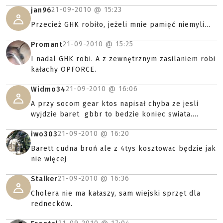
21-09-2010 @
15:23
jan96
Przecież GHK robiło, jeżeli mnie pamięć niemyli...
21-09-2010 @
15:25
Promant
I nadal GHK robi. A z zewnętrznym zasilaniem robi
kałachy OPFORCE.
21-09-2010 @
16:06
Widmo34
A przy socom gear ktos napisał chyba ze jesli
wyjdzie baret gbbr to bedzie koniec swiata....
21-09-2010 @
16:20
iwo303
Barett cudna broń ale z 4tys kosztowac będzie jak
nie więcej
21-09-2010 @
16:36
Stalker
Cholera nie ma kałaszy, sam wiejski sprzęt dla
rednecków.