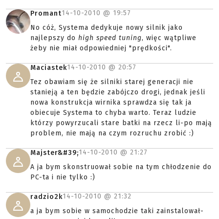
14-10-2010 @
19:57
Promant
No cóż, Systema dedykuje nowy silnik jako
najlepszy do
high speed tuning
, więc wątpliwe
żeby nie miał odpowiedniej "prędkości".
14-10-2010 @
20:57
Maciastek
Tez obawiam się że silniki starej generacji nie
stanieją a ten będzie zabójczo drogi, jednak jeśli
nowa konstrukcja wirnika sprawdza się tak ja
obiecuje Systema to chyba warto. Teraz ludzie
którzy powyrzucali stare batki na rzecz li-po mają
problem, nie mają na czym rozruchu zrobić :)
14-10-2010 @
21:27
Majster&#39;
A ja bym skonstruował sobie na tym chłodzenie do
PC-ta i nie tylko :)
14-10-2010 @
21:32
radzio2k
a ja bym sobie w samochodzie taki zainstalował-