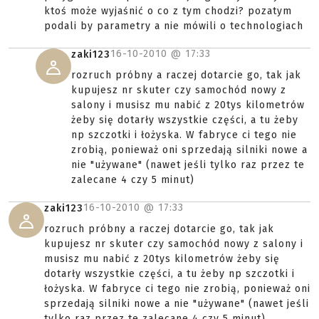
ktoś może wyjaśnić o co z tym chodzi? pozatym
podali by parametry a nie mówili o technologiach
16-10-2010 @
17:33
zaki123
rozruch próbny a raczej dotarcie go, tak jak
kupujesz nr skuter czy samochód nowy z
salony i musisz mu nabić z 20tys kilometrów
żeby się dotarły wszystkie części, a tu żeby
np szczotki i łożyska. W fabryce ci tego nie
zrobią, ponieważ oni sprzedają silniki nowe a
nie "używane" (nawet jeśli tylko raz przez te
zalecane 4 czy 5 minut)
16-10-2010 @
17:33
zaki123
rozruch próbny a raczej dotarcie go, tak jak
kupujesz nr skuter czy samochód nowy z salony i
musisz mu nabić z 20tys kilometrów żeby się
dotarły wszystkie części, a tu żeby np szczotki i
łożyska. W fabryce ci tego nie zrobią, ponieważ oni
sprzedają silniki nowe a nie "używane" (nawet jeśli
tylko raz przez te zalecane 4 czy 5 minut)