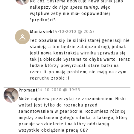
No cóż, Systema dedykuje nowy silnik jako
najlepszy do
high speed tuning
, więc
wątpliwe żeby nie miał odpowiedniej
"prędkości".
14-10-2010 @
20:57
Maciastek
Tez obawiam się że silniki starej generacji nie
stanieją a ten będzie zabójczo drogi, jednak
jeśli nowa konstrukcja wirnika sprawdza się
tak ja obiecuje Systema to chyba warto. Teraz
ludzie którzy powyrzucali stare batki na
rzecz li-po mają problem, nie mają na czym
rozruchu zrobić :)
14-10-2010 @
19:55
Promant
Może najpierw przeczytaj ze zrozumieniem. Niski
woltaż jest tylko do rozruchu przed
zamontowaniem w gearbox'ie. Rozumiesz różnicę
między zasilaniem gołego silnika, a takiego, który
pracuje w szkielecie i na który oddziałują
wszystkie obciążenia pracą GB?