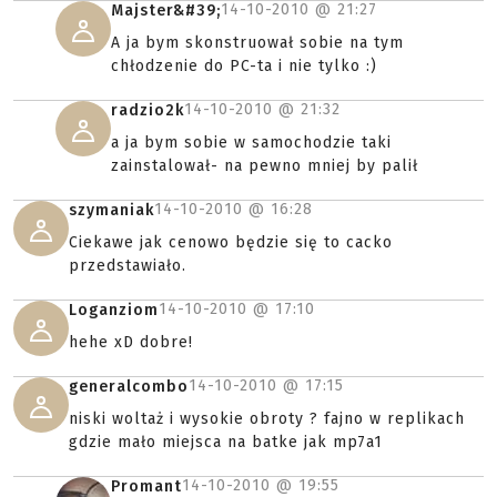
14-10-2010 @
21:27
Majster&#39;
A ja bym skonstruował sobie na tym
chłodzenie do PC-ta i nie tylko :)
14-10-2010 @
21:32
radzio2k
a ja bym sobie w samochodzie taki
zainstalował- na pewno mniej by palił
14-10-2010 @
16:28
szymaniak
Ciekawe jak cenowo będzie się to cacko
przedstawiało.
14-10-2010 @
17:10
Loganziom
hehe xD dobre!
14-10-2010 @
17:15
generalcombo
niski woltaż i wysokie obroty ? fajno w replikach
gdzie mało miejsca na batke jak mp7a1
14-10-2010 @
19:55
Promant