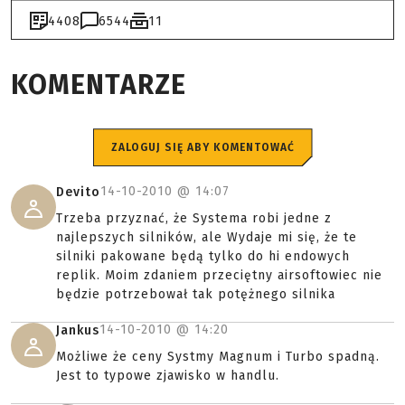
4408
6544
11
KOMENTARZE
ZALOGUJ SIĘ ABY KOMENTOWAĆ
14-10-2010 @
14:07
Devito
Trzeba przyznać, że Systema robi jedne z
najlepszych silników, ale Wydaje mi się, że te
silniki pakowane będą tylko do hi endowych
replik. Moim zdaniem przeciętny airsoftowiec nie
będzie potrzebował tak potężnego silnika
14-10-2010 @
14:20
Jankus
Możliwe że ceny Systmy Magnum i Turbo spadną.
Jest to typowe zjawisko w handlu.