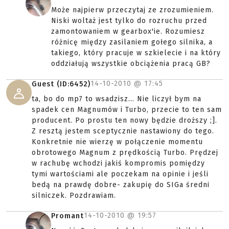
Może najpierw przeczytaj ze zrozumieniem.
Niski woltaż jest tylko do rozruchu przed
zamontowaniem w gearbox'ie. Rozumiesz
różnicę między zasilaniem gołego silnika, a
takiego, który pracuje w szkielecie i na który
oddziałują wszystkie obciążenia pracą GB?
14-10-2010 @
17:45
Guest (ID:6452)
ta, bo do mp7 to wsadzisz... Nie liczył bym na
spadek cen Magnumów i Turbo, przecie to ten sam
producent. Po prostu ten nowy będzie droższy ;].
Z resztą jestem sceptycznie nastawiony do tego.
Konkretnie nie wierzę w połączenie momentu
obrotowego Magnum z prędkością Turbo. Prędzej
w rachubę wchodzi jakiś kompromis pomiędzy
tymi wartościami ale poczekam na opinie i jeśli
bedą na prawdę dobre- zakupię do SIGa średni
silniczek. Pozdrawiam.
14-10-2010 @
19:57
Promant