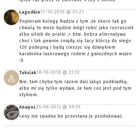
17-10-2010 @
01:27
Lagodkin
Popieram kolegę Radzia z tym ,że skoro tak go
chwalą to może będzie mógł robić jako rozrusznik
albo silnik do pralki ;> btw. Dobra alternatywa
choć i tak pewnie znajdą się tacy którzy do niego
12V podepną i będą cieszyć się dźwiękiem
karabinka laserowego rodem z gwiezdnych wojen
:D
18-10-2010 @
21:12
Tuksiak
Nie, tam chyba tym razem dali jakąś podkładkę,
albo mi się tylko wydaje, że tam coś jest pod tym
stykiem.
25-06-2012 @
09:55
KnapoL
ceny nie spadna bo przestana je produkować.