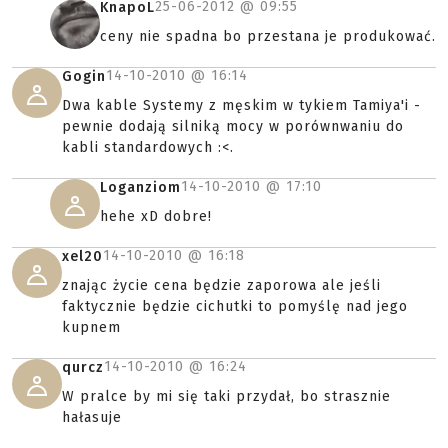
25-06-2012 @
09:55
KnapoL
ceny nie spadna bo przestana je produkować.
14-10-2010 @
16:14
Gogin
Dwa kable Systemy z męskim w tykiem Tamiya'i -
pewnie dodają silniką mocy w porównwaniu do
kabli standardowych :<.
14-10-2010 @
17:10
Loganziom
hehe xD dobre!
14-10-2010 @
16:18
xel20
znając życie cena będzie zaporowa ale jeśli
faktycznie będzie cichutki to pomyślę nad jego
kupnem
14-10-2010 @
16:24
qurcz
W pralce by mi się taki przydał, bo strasznie
hałasuje