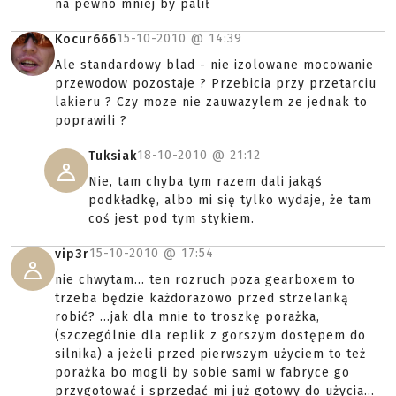
na pewno mniej by palił
15-10-2010 @
14:39
Kocur666
Ale standardowy blad - nie izolowane mocowanie
przewodow pozostaje ? Przebicia przy przetarciu
lakieru ? Czy moze nie zauwazylem ze jednak to
poprawili ?
18-10-2010 @
21:12
Tuksiak
Nie, tam chyba tym razem dali jakąś
podkładkę, albo mi się tylko wydaje, że tam
coś jest pod tym stykiem.
15-10-2010 @
17:54
vip3r
nie chwytam... ten rozruch poza gearboxem to
trzeba będzie każdorazowo przed strzelanką
robić? ...jak dla mnie to troszkę porażka,
(szczególnie dla replik z gorszym dostępem do
silnika) a jeżeli przed pierwszym użyciem to też
porażka bo mogli by sobie sami w fabryce go
przygotować i sprzedać mi już gotowy do użycia...