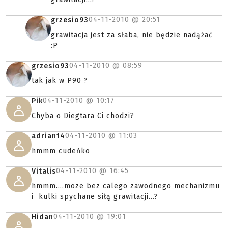
04-11-2010 @
20:51
grzesio93
grawitacja jest za słaba, nie będzie nadążać
:P
04-11-2010 @
08:59
grzesio93
tak jak w P90 ?
04-11-2010 @
10:17
Pik
Chyba o Diegtara Ci chodzi?
04-11-2010 @
11:03
adrian14
hmmm cudeńko
04-11-2010 @
16:45
Vitalis
hmmm....moze bez calego zawodnego mechanizmu
i kulki spychane siłą grawitacji...?
04-11-2010 @
19:01
Hidan