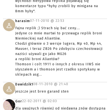
wychodzi nietypowa replika pojawiają się
komentarze typu "hyhy zrobili by minigana na
8mm hyhy".
07-11-2010 @
22:53
harasim
Fajna replik ;) Strach się bać ceny....
Jedyne co mnie martwi to przewaga replik broni
Niemieckiej nad Aliantów.
Chodzi głównie o 3 wersje lugera, Mp 40, Mp 44,
Mauser, i teraz ZB26 Po zdobyciu czechosłowacji
naziści używali go jako MG26
a repliki broni Aliantów?
Thomson i colt 1911 o innych z okresu IIWŚ nie
słyszałem a i thomson jest rzadko spotykany w
sklepach asg...
08-11-2010 @
21:40
Dawidzik1
jeszcze jest bren garand sten
22-02-2011 @
02:03
Gor
dla uważnych również od niedawna znów dostępna