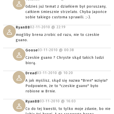
Gdzieś już temat z działkiem był poruszany,
całkiem śmiesznie strzelało. Chyba Japońce
sobie takiego customa sprawili. ;-).
02-11-2010 @
22:19
Ryan88
mogliby brena zrobic od razu, nie to czeskie
guano.
03-11-2010 @
00:38
Goose
Czeskie guano ? Chryste skąd takich ludzi
biorą.
03-11-2010 @
10:20
Dread
A jak myślisz, skąd się nazwa "Bren" wzięła?
Podpowiem, że to "czeskie guano" było
robione w Brnie.
03-11-2010 @
16:03
Ryan88
Co do tej kwestii, to tylko moje zdanie, bo nie