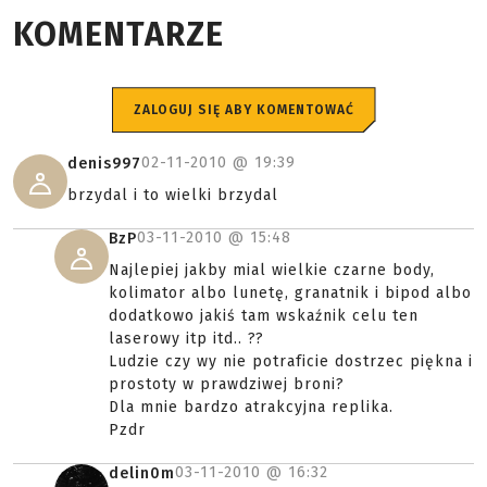
KOMENTARZE
ZALOGUJ SIĘ ABY KOMENTOWAĆ
02-11-2010 @
19:39
denis997
brzydal i to wielki brzydal
03-11-2010 @
15:48
BzP
Najlepiej jakby mial wielkie czarne body,
kolimator albo lunetę, granatnik i bipod albo
dodatkowo jakiś tam wskaźnik celu ten
laserowy itp itd.. ??
Ludzie czy wy nie potraficie dostrzec piękna i
prostoty w prawdziwej broni?
Dla mnie bardzo atrakcyjna replika.
Pzdr
03-11-2010 @
16:32
delin0m