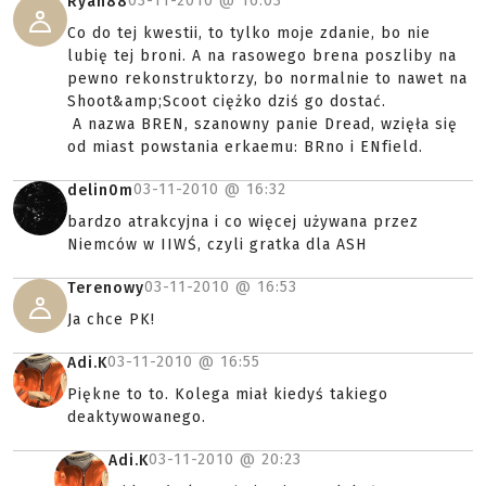
03-11-2010 @
16:03
Ryan88
Co do tej kwestii, to tylko moje zdanie, bo nie
lubię tej broni. A na rasowego brena poszliby na
pewno rekonstruktorzy, bo normalnie to nawet na
Shoot&amp;Scoot ciężko dziś go dostać.
A nazwa BREN, szanowny panie Dread, wzięła się
od miast powstania erkaemu: BRno i ENfield.
03-11-2010 @
16:32
delin0m
bardzo atrakcyjna i co więcej używana przez
Niemców w IIWŚ, czyli gratka dla ASH
03-11-2010 @
16:53
Terenowy
Ja chce PK!
03-11-2010 @
16:55
Adi.K
Piękne to to. Kolega miał kiedyś takiego
deaktywowanego.
03-11-2010 @
20:23
Adi.K