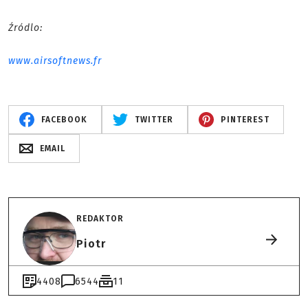
Źródlo:
www.airsoftnews.fr
FACEBOOK
TWITTER
PINTEREST
EMAIL
REDAKTOR
Piotr
4408
6544
11