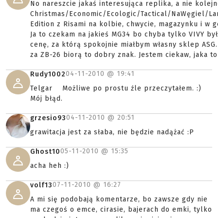
No nareszcie jakaś interesująca replika, a nie kole
Christmas/Economic/Ecologic/Tactical/NaWęgiel/La
Edition z Risami na kolbie, chwycie, magazynku i w g
Ja to czekam na jakieś MG34 bo chyba tylko VIVY było
cenę, za którą spokojnie miałbym własny sklep ASG.
za ZB-26 biorą to dobry znak. Jestem ciekaw, jaka to 
04-11-2010 @
19:41
Rudy1002
Telgar Możliwe po prostu źle przeczytałem. :)
Mój błąd.
04-11-2010 @
20:51
grzesio93
grawitacja jest za słaba, nie będzie nadążać :P
05-11-2010 @
15:35
Ghost10
acha heh :)
07-11-2010 @
16:27
volf13
A mi się podobają komentarze, bo zawsze gdy nie
ma czegoś o emce, cirasie, bajerach do emki, tylko