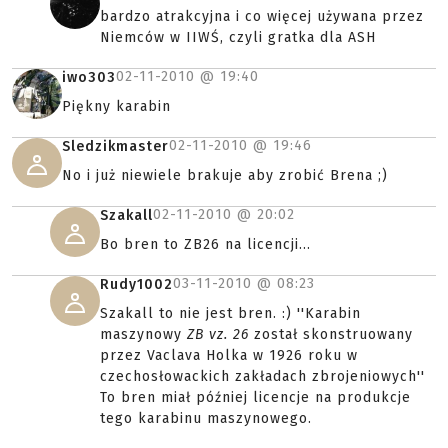
bardzo atrakcyjna i co więcej używana przez
Niemców w IIWŚ, czyli gratka dla ASH
02-11-2010 @
19:40
iwo303
Piękny karabin
02-11-2010 @
19:46
Sledzikmaster
No i już niewiele brakuje aby zrobić Brena ;)
02-11-2010 @
20:02
Szakall
Bo bren to ZB26 na licencji...
03-11-2010 @
08:23
Rudy1002
Szakall to nie jest bren. :) ''Karabin
maszynowy
ZB vz. 26
został skonstruowany
przez Vaclava Holka w 1926 roku w
czechosłowackich zakładach zbrojeniowych''
To bren miał później licencje na produkcje
tego karabinu maszynowego.