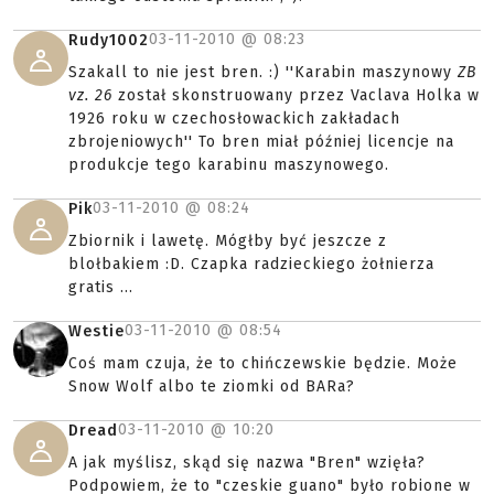
03-11-2010 @
08:23
Rudy1002
Szakall to nie jest bren. :) ''Karabin maszynowy
ZB
vz. 26
został skonstruowany przez Vaclava Holka w
1926 roku w czechosłowackich zakładach
zbrojeniowych'' To bren miał później licencje na
produkcje tego karabinu maszynowego.
03-11-2010 @
08:24
Pik
Zbiornik i lawetę. Mógłby być jeszcze z
blołbakiem :D. Czapka radzieckiego żołnierza
gratis ...
03-11-2010 @
08:54
Westie
Coś mam czuja, że to chińczewskie będzie. Może
Snow Wolf albo te ziomki od BARa?
03-11-2010 @
10:20
Dread
A jak myślisz, skąd się nazwa "Bren" wzięła?
Podpowiem, że to "czeskie guano" było robione w