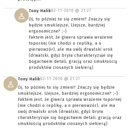
02-11-2010 @
21:27
Tony Halik
Oj, to później to się zmieni? Znaczy się
będzie smuklejsze, lżejsze, bardziej
ergonomiczne? ;-)
Faktem jest, że giwera sprawia wrażenie
topornej (nie chodzi o replikę, a o
pierwowzór), ale ma swój drwalski urok
(drwalski, gdyż bryła charakteryzuje się
bogactwem detali, gracją oraz smukłością
produktów ciosanych siekierą)
02-11-2010 @
21:27
Tony Halik
Oj, to później to się zmieni? Znaczy się będzie
smuklejsze, lżejsze, bardziej ergonomiczne? ;-)
Faktem jest, że giwera sprawia wrażenie topornej
(nie chodzi o replikę, a o pierwowzór), ale ma
swój drwalski urok (drwalski, gdyż bryła
charakteryzuje się bogactwem detali, gracją oraz
smukłością produktów ciosanych siekierą)