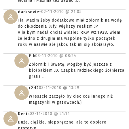
Mosina i Maxima też dawać :D.
02-11-2010 @
21:05
darksoviet
Tia, Maxim żeby dodatkowo miał zbiornik na wodę
do chłodzenia lufy, większy realizm :P
A ja bym nadal chciał widzieć RKM wz.1928, wiem
że jedno z drugim ma wspólne tylko początek
roku w nazwie ale jakoś tak mi się skojarzyło.
03-11-2010 @
08:24
Pik
Zbiornik i lawetę. Mógłby być jeszcze z
blołbakiem :D. Czapka radzieckiego żołnierza
gratis ...
03-11-2010 @
13:29
r2d2
Wreszcie zaczęło by ciec coś innego niż
magazynki w gazowcach:}
02-11-2010 @
21:14
Denis
Duże, ciężkie, nieporęczne, ale to dopiero
prototyp....