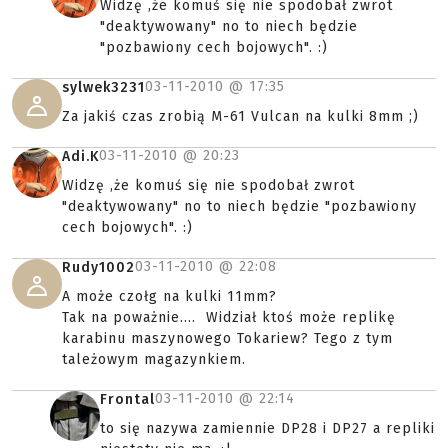
Widzę ,że komuś się nie spodobał zwrot
"deaktywowany" no to niech będzie
"pozbawiony cech bojowych". :)
03-11-2010 @
17:35
sylwek3231
Za jakiś czas zrobią M-61 Vulcan na kulki 8mm ;)
03-11-2010 @
20:23
Adi.K
Widzę ,że komuś się nie spodobał zwrot
"deaktywowany" no to niech będzie "pozbawiony
cech bojowych". :)
03-11-2010 @
22:08
Rudy1002
A może czołg na kulki 11mm?
Tak na poważnie.... Widział ktoś może replikę
karabinu maszynowego Tokariew? Tego z tym
tależowym magazynkiem.
03-11-2010 @
22:14
Frontal
to się nazywa zamiennie DP28 i DP27 a repliki