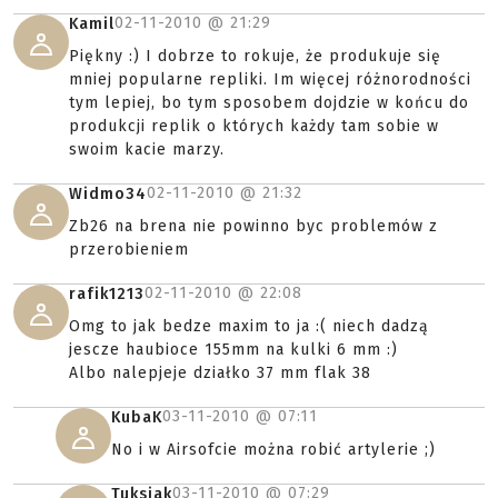
02-11-2010 @
21:29
Kamil
Piękny :) I dobrze to rokuje, że produkuje się
mniej popularne repliki. Im więcej różnorodności
tym lepiej, bo tym sposobem dojdzie w końcu do
produkcji replik o których każdy tam sobie w
swoim kacie marzy.
02-11-2010 @
21:32
Widmo34
Zb26 na brena nie powinno byc problemów z
przerobieniem
02-11-2010 @
22:08
rafik1213
Omg to jak bedze maxim to ja :( niech dadzą
jescze haubioce 155mm na kulki 6 mm :)
Albo nalepjeje działko 37 mm flak 38
03-11-2010 @
07:11
KubaK
No i w Airsofcie można robić artylerie ;)
03-11-2010 @
07:29
Tuksiak