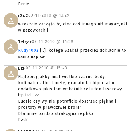
Brnie.
03-11-2010 @
13:29
r2d2
Wreszcie zaczęło by ciec coś innego niż magazynki
w gazowcach:}
03-11-2010 @
14:29
Telgar
Rudy1002
[..], kolega Szakal przecież dokładnie to
samo napisał
03-11-2010 @
15:48
BzP
Najlepiej jakby mial wielkie czarne body,
kolimator albo lunetę, granatnik i bipod albo
dodatkowo jakiś tam wskaźnik celu ten laserowy
itp itd.. ??
Ludzie czy wy nie potraficie dostrzec piękna i
prostoty w prawdziwej broni?
Dla mnie bardzo atrakcyjna replika.
Pzdr