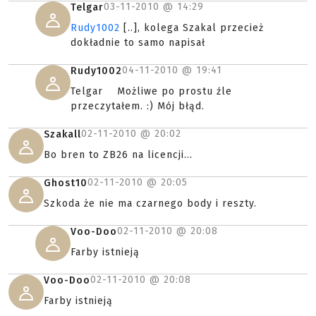
03-11-2010 @
14:29
Telgar
Rudy1002
[..], kolega Szakal przecież
dokładnie to samo napisał
04-11-2010 @
19:41
Rudy1002
Telgar Możliwe po prostu źle
przeczytałem. :) Mój błąd.
02-11-2010 @
20:02
Szakall
Bo bren to ZB26 na licencji...
02-11-2010 @
20:05
Ghost10
Szkoda że nie ma czarnego body i reszty.
02-11-2010 @
20:08
Voo-Doo
Farby istnieją
02-11-2010 @
20:08
Voo-Doo
Farby istnieją