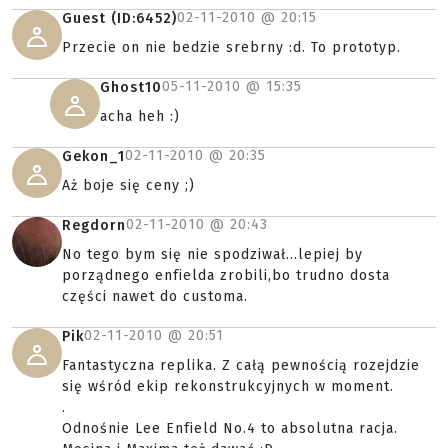
02-11-2010 @
20:15
Guest (ID:6452)
Przecie on nie bedzie srebrny :d. To prototyp.
05-11-2010 @
15:35
Ghost10
acha heh :)
02-11-2010 @
20:35
Gekon_1
Aż boje się ceny ;)
02-11-2010 @
20:43
Regdorn
No tego bym się nie spodziwał...lepiej by
porządnego enfielda zrobili,bo trudno dosta
części nawet do customa.
02-11-2010 @
20:51
Pik
Fantastyczna replika. Z całą pewnością rozejdzie
się wśród ekip rekonstrukcyjnych w moment.
.
Odnośnie Lee Enfield No.4 to absolutna racja.