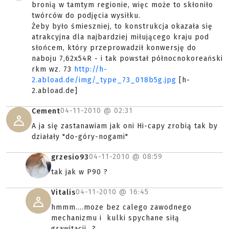
bronią w tamtym regionie, więc może to skłoniło
twórców do podjęcia wysiłku.
Żeby było śmieszniej, to konstrukcja okazała się
atrakcyjna dla najbardziej miłującego kraju pod
słońcem, który przeprowadził konwersję do
naboju 7,62x54R - i tak powstał północnokoreański
rkm wz. 73
http://h-
2.abload.de/img/_type_73_018b5g.jpg
[h-
2.abload.de]
04-11-2010 @
02:31
Cement
A ja się zastanawiam jak oni Hi-capy zrobią tak by
działały "do-góry-nogami"
04-11-2010 @
08:59
grzesio93
tak jak w P90 ?
04-11-2010 @
16:45
Vitalis
hmmm....moze bez calego zawodnego
mechanizmu i kulki spychane siłą
grawitacji...?