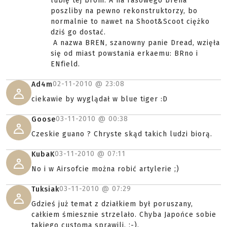
lubię tej broni. A na rasowego brena
poszliby na pewno rekonstruktorzy, bo
normalnie to nawet na Shoot&Scoot ciężko
dziś go dostać.
A nazwa BREN, szanowny panie Dread, wzięła
się od miast powstania erkaemu: BRno i
ENfield.
02-11-2010 @
23:08
Ad4m
ciekawie by wyglądał w blue tiger :D
03-11-2010 @
00:38
Goose
Czeskie guano ? Chryste skąd takich ludzi biorą.
03-11-2010 @
07:11
KubaK
No i w Airsofcie można robić artylerie ;)
03-11-2010 @
07:29
Tuksiak
Gdzieś już temat z działkiem był poruszany,
całkiem śmiesznie strzelało. Chyba Japońce sobie
takiego customa sprawili. ;-).