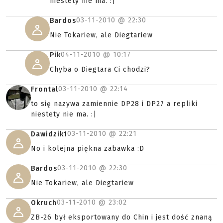
niestety nie ma. :|
03-11-2010 @
22:30
Bardos
Nie Tokariew, ale Diegtariew
04-11-2010 @
10:17
Pik
Chyba o Diegtara Ci chodzi?
03-11-2010 @
22:14
Frontal
to się nazywa zamiennie DP28 i DP27 a repliki
niestety nie ma. :|
03-11-2010 @
22:21
Dawidzik1
No i kolejna piękna zabawka :D
03-11-2010 @
22:30
Bardos
Nie Tokariew, ale Diegtariew
03-11-2010 @
23:02
Okruch
ZB-26 był eksportowany do Chin i jest dość znaną