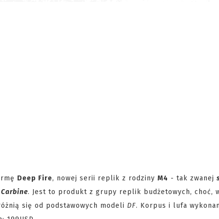
firmę
Deep Fire
, nowej serii replik z rodziny
M4
- tak zwanej
1
Carbine
. Jest to produkt z grupy replik budżetowych, choć, 
różnią się od podstawowych modeli
DF
. Korpus i lufa wykona