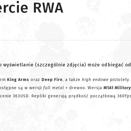
ercie RWA
go wyświetlanie (szczególnie zdjęcia) może odbiegać o
irm
King Arms
oraz
Deep Fire
, a także
high endowe
pistolety
stępne są w wersji
full metal
+ drewno. Wersja
M1A1
Military
cenie 363USD. Repliki generują prędkość początkową 360fps