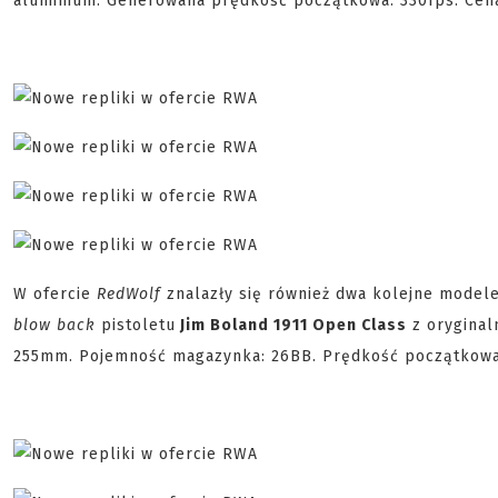
aluminium. Generowana prędkość początkowa: 330fps. Cen
W ofercie
RedWolf
znalazły się również dwa kolejne model
blow back
pistoletu
Jim Boland 1911 Open Class
z oryginal
255mm. Pojemność magazynka: 26BB. Prędkość początkowa