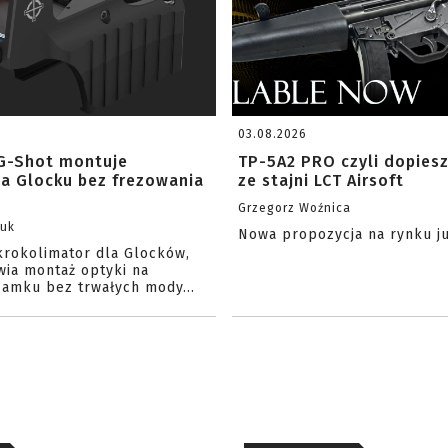
03.08.2026
G-Shot montuje
TP-5A2 PRO czyli dopies
na Glocku bez frezowania
ze stajni LCT Airsoft
Grzegorz Woźnica
zuk
Nowa propozycja na rynku j
krokolimator dla Glocków,
wia montaż optyki na
amku bez trwałych mody...