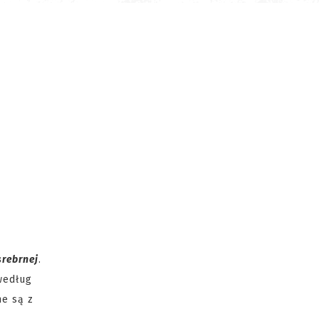
srebrnej
.
według
ne są z