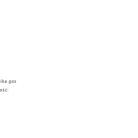
lika
gas
ość: