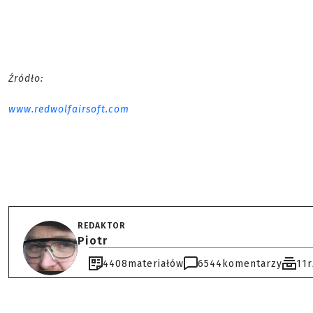
Źródło:
www.redwolfairsoft.com
REDAKTOR
Piotr
4408
materiałów
6544
komentarzy
11