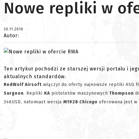
Nowe repliki w of
30.11.2010
Autor:
Ten artykuł pochodzi ze starszej wersji portalu i je
aktualnych standardów.
RedWolf Airsoft
włączył do oferty najnowsze repliki ASG f
Surgeon
. Repliki
KA
pistoletów maszynowych
Thompson
do
346USD, natomiast wersja
M1928
Chicago
oferowana jest w 