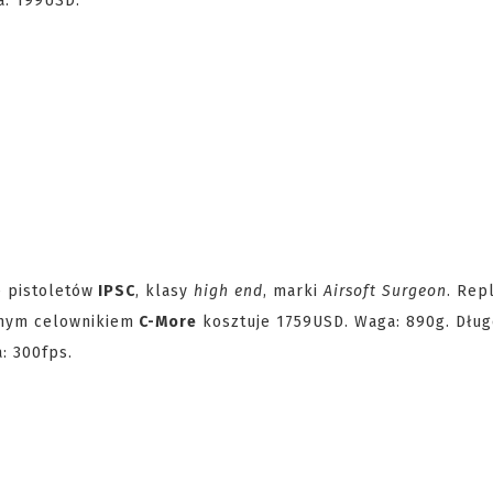
a: 199USD.
e pistoletów
IPSC
, klasy
high end
, marki
Airsoft Surgeon
. Rep
nym celownikiem
C-More
kosztuje 1759USD. Waga: 890g. Dług
: 300fps.