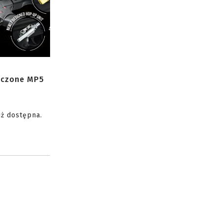
zczone MP5
uż dostępna.