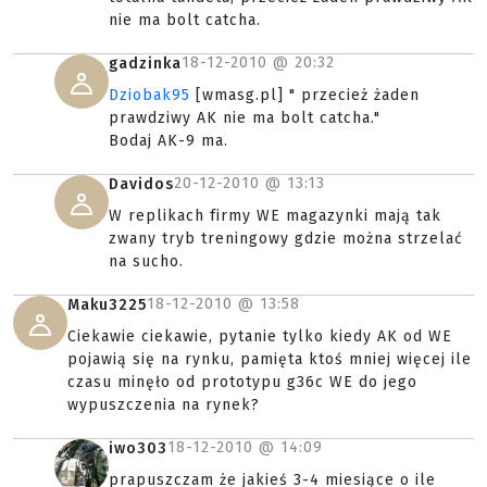
nie ma bolt catcha.
18-12-2010 @
20:32
gadzinka
Dziobak95
[wmasg.pl] " przecież żaden
prawdziwy AK nie ma bolt catcha."
Bodaj AK-9 ma.
20-12-2010 @
13:13
Davidos
W replikach firmy WE magazynki mają tak
zwany tryb treningowy gdzie można strzelać
na sucho.
18-12-2010 @
13:58
Maku3225
Ciekawie ciekawie, pytanie tylko kiedy AK od WE
pojawią się na rynku, pamięta ktoś mniej więcej ile
czasu minęło od prototypu g36c WE do jego
wypuszczenia na rynek?
18-12-2010 @
14:09
iwo303
prapuszczam że jakieś 3-4 miesiące o ile