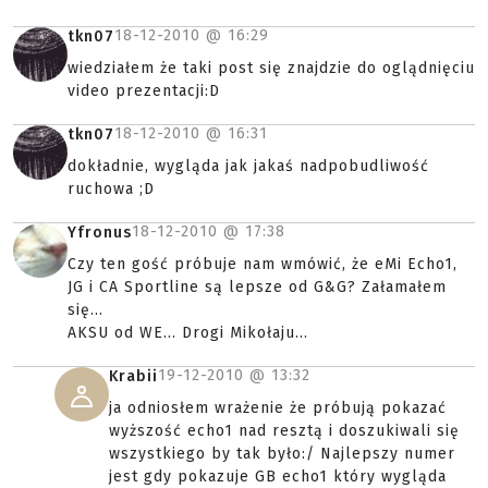
18-12-2010 @
16:29
tkn07
wiedziałem że taki post się znajdzie do oglądnięciu
video prezentacji:D
18-12-2010 @
16:31
tkn07
dokładnie, wygląda jak jakaś nadpobudliwość
ruchowa ;D
18-12-2010 @
17:38
Yfronus
Czy ten gość próbuje nam wmówić, że eMi Echo1,
JG i CA Sportline są lepsze od G&G? Załamałem
się...
AKSU od WE... Drogi Mikołaju...
19-12-2010 @
13:32
Krabii
ja odniosłem wrażenie że próbują pokazać
wyższość echo1 nad resztą i doszukiwali się
wszystkiego by tak było:/ Najlepszy numer
jest gdy pokazuje GB echo1 który wygląda