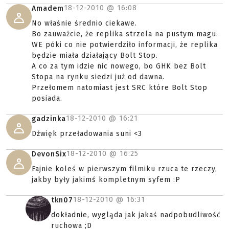
18-12-2010 @
16:08
Amadem
No właśnie średnio ciekawe.
Bo zauważcie, że replika strzela na pustym magu.
WE póki co nie potwierdziło informacji, że replika
będzie miała działający Bolt Stop.
A co za tym idzie nic nowego, bo GHK bez Bolt
Stopa na rynku siedzi już od dawna.
Przełomem natomiast jest SRC które Bolt Stop
posiada.
18-12-2010 @
16:21
gadzinka
Dźwięk przeładowania suni <3
18-12-2010 @
16:25
DevonSix
Fajnie koleś w pierwszym filmiku rzuca te rzeczy,
jakby były jakimś kompletnym syfem :P
18-12-2010 @
16:31
tkn07
dokładnie, wygląda jak jakaś nadpobudliwość
ruchowa ;D