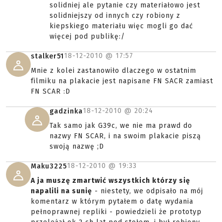
solidniej ale pytanie czy materiałowo jest
solidniejszy od innych czy robiony z
kiepskiego materiału więc mogli go dać
więcej pod publikę:/
18-12-2010 @
17:57
stalker51
Mnie z kolei zastanowiło dlaczego w ostatnim
filmiku na plakacie jest napisane FN SACR zamiast
FN SCAR :D
18-12-2010 @
20:24
gadzinka
Tak samo jak G39c, we nie ma prawd do
nazwy FN SCAR, i na swoim plakacie piszą
swoją nazwę ;D
18-12-2010 @
19:33
Maku3225
A ja muszę zmartwić wszystkich którzy się
napalili na sunię
- niestety, we odpisało na mój
komentarz w którym pytałem o datę wydania
pełnoprawnej repliki - powiedzieli że prototyp