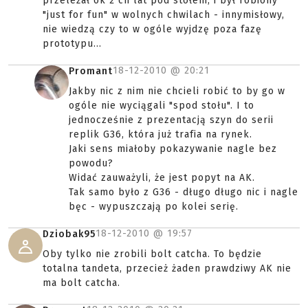
przeleżał ok 2 ch lat pod stołem, i był robiony
"just for fun" w wolnych chwilach - innymisłowy,
nie wiedzą czy to w ogóle wyjdzę poza fazę
prototypu...
18-12-2010 @
20:21
Promant
Jakby nic z nim nie chcieli robić to by go w
ogóle nie wyciągali "spod stołu". I to
jednocześnie z prezentacją szyn do serii
replik G36, która już trafia na rynek.
Jaki sens miałoby pokazywanie nagle bez
powodu?
Widać zauważyli, że jest popyt na AK.
Tak samo było z G36 - długo długo nic i nagle
bęc - wypuszczają po kolei serię.
18-12-2010 @
19:57
Dziobak95
Oby tylko nie zrobili bolt catcha. To będzie
totalna tandeta, przecież żaden prawdziwy AK nie
ma bolt catcha.