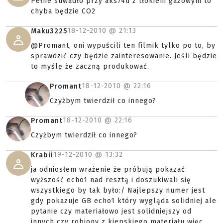
Pełne suwadło przy aks74u z tłokiem gazowym to
chyba będzie CO2
18-12-2010 @
21:13
Maku3225
@Promant, oni wypuścili ten filmik tylko po to, by
sprawdzić czy będzie zainteresowanie. Jeśli będzie
to myślę że zaczną produkować.
18-12-2010 @
22:16
Promant
Czyżbym twierdził co innego?
18-12-2010 @
22:16
Promant
Czyżbym twierdził co innego?
19-12-2010 @
13:32
Krabii
ja odniosłem wrażenie że próbują pokazać
wyższość echo1 nad resztą i doszukiwali się
wszystkiego by tak było:/ Najlepszy numer jest
gdy pokazuje GB echo1 który wygląda solidniej ale
pytanie czy materiałowo jest solidniejszy od
innych czy robiony z kiepskiego materiału więc