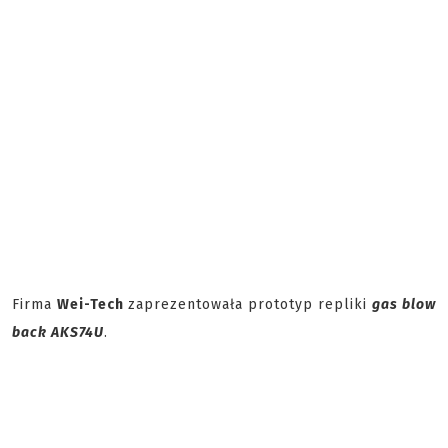
Firma
Wei-Tech
zaprezentowała prototyp repliki
gas blow
back AKS74U
.