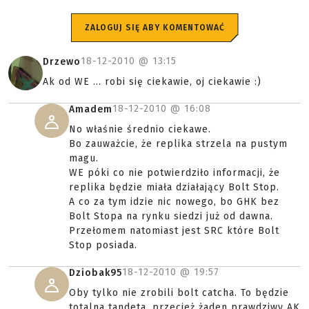
ZALOGUJ SIĘ ABY KOMENTOWAĆ
18-12-2010 @
13:15
Drzewo
Ak od WE ... robi się ciekawie, oj ciekawie :)
18-12-2010 @
16:08
Amadem
No właśnie średnio ciekawe.
Bo zauważcie, że replika strzela na pustym
magu.
WE póki co nie potwierdziło informacji, że
replika będzie miała działający Bolt Stop.
A co za tym idzie nic nowego, bo GHK bez
Bolt Stopa na rynku siedzi już od dawna.
Przełomem natomiast jest SRC które Bolt
Stop posiada.
18-12-2010 @
19:57
Dziobak95
Oby tylko nie zrobili bolt catcha. To będzie
totalna tandeta, przecież żaden prawdziwy AK