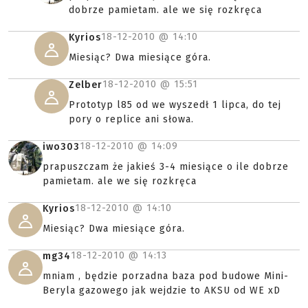
dobrze pamietam. ale we się rozkręca
18-12-2010 @
14:10
Kyrios
Miesiąc? Dwa miesiące góra.
18-12-2010 @
15:51
Zelber
Prototyp l85 od we wyszedł 1 lipca, do tej
pory o replice ani słowa.
18-12-2010 @
14:09
iwo303
prapuszczam że jakieś 3-4 miesiące o ile dobrze
pamietam. ale we się rozkręca
18-12-2010 @
14:10
Kyrios
Miesiąc? Dwa miesiące góra.
18-12-2010 @
14:13
mg34
mniam , będzie porzadna baza pod budowe Mini-
Beryla gazowego jak wejdzie to AKSU od WE xD