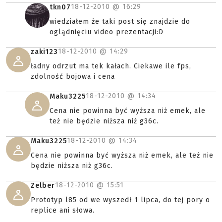
18-12-2010 @
16:29
tkn07
wiedziałem że taki post się znajdzie do
oglądnięciu video prezentacji:D
18-12-2010 @
14:29
zaki123
ładny odrzut ma tek kałach. Ciekawe ile fps,
zdolność bojowa i cena
18-12-2010 @
14:34
Maku3225
Cena nie powinna być wyższa niż emek, ale
też nie będzie niższa niż g36c.
18-12-2010 @
14:34
Maku3225
Cena nie powinna być wyższa niż emek, ale też nie
będzie niższa niż g36c.
18-12-2010 @
15:51
Zelber
Prototyp l85 od we wyszedł 1 lipca, do tej pory o
replice ani słowa.