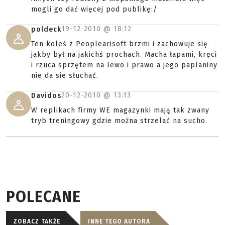
mogli go dać więcej pod publikę:/
19-12-2010 @
18:12
poldeck
Ten koleś z Peoplearisoft brzmi i zachowuje się
jakby był na jakichś prochach. Macha łapami, kręci
i rzuca sprzętem na lewo i prawo a jego paplaniny
nie da sie słuchać.
20-12-2010 @
13:13
Davidos
W replikach firmy WE magazynki mają tak zwany
tryb treningowy gdzie można strzelać na sucho.
POLECANE
ZOBACZ TAKŻE
INNE TEGO AUTORA