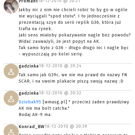
18-12-2010 @
20:21
Promant
Jakby nic z nim nie chcieli robić to by go w ogóle
nie wyciągali "spod stołu". I to jednocześnie z
prezentacją szyn do serii replik G36, która już
trafia na rynek.
Jaki sens miałoby pokazywanie nagle bez powodu?
Widać zauważyli, że jest popyt na AK.
Tak samo było z G36 - długo długo nic i nagle bęc
- wypuszczają po kolei serię.
18-12-2010 @
20:24
gadzinka
Tak samo jak G39c, we nie ma prawd do nazwy FN
SCAR, i na swoim plakacie piszą swoją nazwę ;D
18-12-2010 @
20:32
gadzinka
Dziobak95
[wmasg.pl] " przecież żaden prawdziwy
AK nie ma bolt catcha."
Bodaj AK-9 ma.
18-12-2010 @
20:39
Konrad_BW