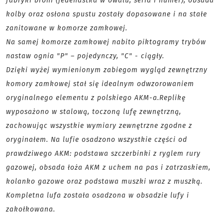
fabryki broni (jedenastka w owalu, seria i numer), obsada
kolby oraz osłona spustu zostały dopasowane i na stałe
zanitowane w komorze zamkowej.
Na samej komorze zamkowej nabito piktogramy trybów
nastaw ognia "P" – pojedynczy, "C" - ciągły.
Dzięki wyżej wymienionym zabiegom wygląd zewnętrzny
komory zamkowej stał się idealnym odwzorowaniem
oryginalnego elementu z polskiego AKM-a.
Replikę
wyposażono w stalową, toczoną lufę zewnętrzną,
zachowując wszystkie wymiary zewnętrzne zgodne z
oryginałem. Na lufie osadzono wszystkie części od
prawdziwego AKM: podstawa szczerbinki z ryglem rury
gazowej, obsada łoża AKM z uchem na pas i zatrzaskiem,
kolanko gazowe oraz podstawa muszki wraz z muszką.
Kompletna lufa została osadzona w obsadzie lufy i
zakołkowana.