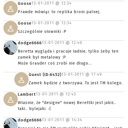
13-01-2011 @
12:34
Goose
Prawde mówiąc to replika broni palnej.
13-01-2011 @
12:34
Goose
Szczególnie słowniki :P
13-01-2011 @
12:40
dodge6666
Beretta wygląda i pracuje ładnie, tylko żeby ten
zamek był metalowy :P
Może Grauder coś zrobi nie długo...
13-01-2011 @
17:49
Guest (ID:6452)
Zamek będzie z tworzywa. To jest TM kolego.
13-01-2011 @
12:43
Lambert
Właśnie, że "designe" nowej Berettki jest jakiś..
taki.. bylejaki. :(
13-01-2011 @
14:34
dodge6666