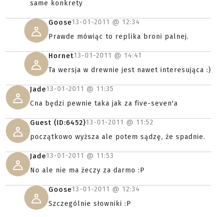
same konkrety
13-01-2011 @
12:34
Goose
Prawde mówiąc to replika broni palnej.
13-01-2011 @
14:41
Hornet
Ta wersja w drewnie jest nawet interesująca :)
13-01-2011 @
11:35
Jade
Cna będzi pewnie taka jak za five-seven'a
13-01-2011 @
11:52
Guest (ID:6452)
początkowo wyższa ale potem sądzę, że spadnie.
13-01-2011 @
11:53
Jade
No ale nie ma żeczy za darmo :P
13-01-2011 @
12:34
Goose
Szczególnie słowniki :P