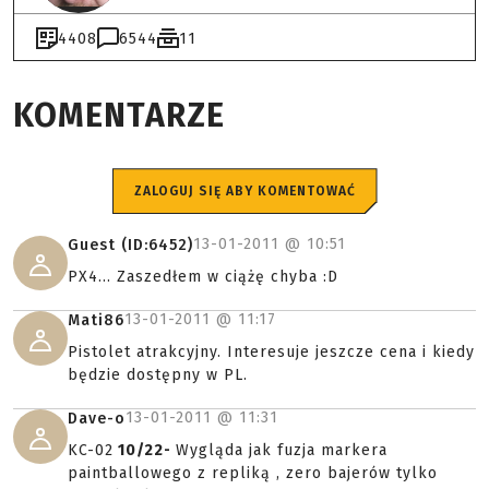
4408
6544
11
KOMENTARZE
ZALOGUJ SIĘ ABY KOMENTOWAĆ
13-01-2011 @
10:51
Guest (ID:6452)
PX4... Zaszedłem w ciążę chyba :D
13-01-2011 @
11:17
Mati86
Pistolet atrakcyjny. Interesuje jeszcze cena i kiedy
będzie dostępny w PL.
13-01-2011 @
11:31
Dave-o
KC-02
10/22-
Wygląda jak fuzja markera
paintballowego z repliką , zero bajerów tylko