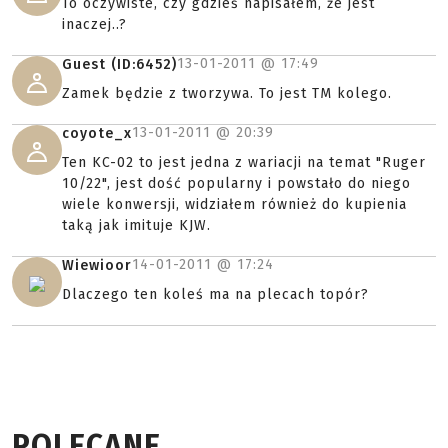
To oczywiste, czy gdzieś napisałem, że jest
inaczej..?
13-01-2011 @
17:49
Guest (ID:6452)
Zamek będzie z tworzywa. To jest TM kolego.
13-01-2011 @
20:39
coyote_x
Ten KC-02 to jest jedna z wariacji na temat "Ruger
10/22", jest dość popularny i powstało do niego
wiele konwersji, widziałem również do kupienia
taką jak imituje KJW.
14-01-2011 @
17:24
Wiewioor
Dlaczego ten koleś ma na plecach topór?
POLECANE