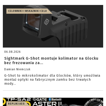
CELOWNIKI I WSKAŹNIKI CELU
06.08.2026
Sightmark G-Shot montuje kolimator na Glocku
bez frezowania za...
Damian Niemczuk
G-Shot to mikrokolimator dla Glocków, który umożliwia
montaż optyki na fabrycznym zamku bez trwałych
mody...
REPLIKI AEG