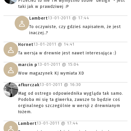
Przecież to nie TM wymyśliło sobie "design" - jest
taki jak w prawdziwej :P
13-01-2011 @
17:44
Lambert
To oczywiste, czy gdzieś napisałem, że jest
inaczej..?
13-01-2011 @
14:41
Hornet
Ta wersja w drewnie jest nawet interesująca :)
13-01-2011 @
15:04
marcin p
Wow magazynek KJ wymiata XD
13-01-2011 @
16:30
afkurczak
Mag od ostrego odpowiednika wygląda tak samo.
Podoba mi się ta giwerka, zawsze to będzie coś
orginalnego szczególnie w wersji z drewnianym
łożem.
13-01-2011 @
17:44
Lambert