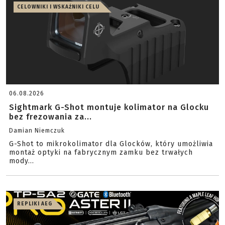
CELOWNIKI I WSKAŹNIKI CELU
06.08.2026
Sightmark G-Shot montuje kolimator na Glocku
bez frezowania za...
Damian Niemczuk
G-Shot to mikrokolimator dla Glocków, który umożliwia
montaż optyki na fabrycznym zamku bez trwałych
mody...
REPLIKI AEG