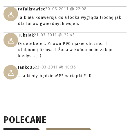
20-03-2011 @
22:08
rafalkrawiec
Ta biała konwersja do Glocka wygląda trochę jak
dla fanów gwiezdnych wojen.
21-03-2011 @
22:43
Tuksiak
Qrdelebele... Znowu P90 i jakie śliczne... I
ulubionej firmy... I Żona w końcu mnie zabije
kiedys... ;-).
22-03-2011 @
18:36
Janko35
... a kiedy będzie MP5 w ciapki ? :D
POLECANE