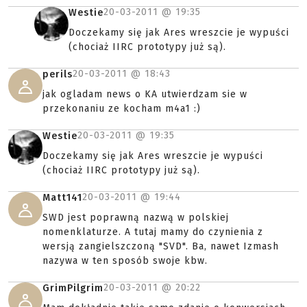
20-03-2011 @
19:35
Westie
Doczekamy się jak Ares wreszcie je wypuści
(chociaż IIRC prototypy już są).
20-03-2011 @
18:43
perils
jak ogladam news o KA utwierdzam sie w
przekonaniu ze kocham m4a1 :)
20-03-2011 @
19:35
Westie
Doczekamy się jak Ares wreszcie je wypuści
(chociaż IIRC prototypy już są).
20-03-2011 @
19:44
Matt141
SWD jest poprawną nazwą w polskiej
nomenklaturze. A tutaj mamy do czynienia z
wersją zangielszczoną "SVD". Ba, nawet Izmash
nazywa w ten sposób swoje kbw.
20-03-2011 @
20:22
GrimPilgrim