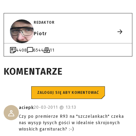
REDAKTOR
Piotr
4408
6544
11
KOMENTARZE
ZALOGUJ SIĘ ABY KOMENTOWAĆ
20-03-2011 @
13:13
aciepk
Czy po premierze R93 na "szczelankach" czeka
nas wysyp łysych gości w idealnie skrojonych
włoskich garniturach? :-)