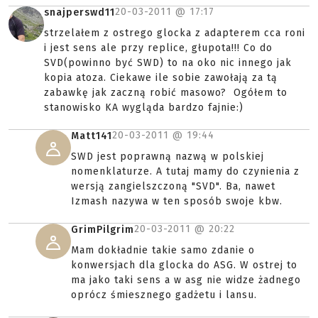
20-03-2011 @
17:17
snajperswd11
strzelałem z ostrego glocka z adapterem cca roni
i jest sens ale przy replice, głupota!!! Co do
SVD(powinno być SWD) to na oko nic innego jak
kopia atoza. Ciekawe ile sobie zawołają za tą
zabawkę jak zaczną robić masowo? Ogółem to
stanowisko KA wygląda bardzo fajnie:)
20-03-2011 @
19:44
Matt141
SWD jest poprawną nazwą w polskiej
nomenklaturze. A tutaj mamy do czynienia z
wersją zangielszczoną "SVD". Ba, nawet
Izmash nazywa w ten sposób swoje kbw.
20-03-2011 @
20:22
GrimPilgrim
Mam dokładnie takie samo zdanie o
konwersjach dla glocka do ASG. W ostrej to
ma jako taki sens a w asg nie widze żadnego
oprócz śmiesznego gadżetu i lansu.