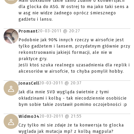
Mam dokładnie takie samo zdanie o konwersjach
dla glocka do ASG. W ostrej to ma jako taki sens a
w asg nie widze żadnego oprócz śmiesznego
gadżetu i lansu.
20-03-2011 @
20:27
Promant
Podobnie jak 90% innych rzeczy w airsofcie jest
tylko gadżetem i lansem, przydatnym głównie przy
rekonstruowaniu jakiejś formacji, ale nie w
praktyce gry.
Jeśli ktoś szuka realnego uzasadnienia dla replik i
akcesoriów w airsofcie, to chyba pomylił hobby.
20-03-2011 @
20:37
JonasCell
Jak dla mnie SVD wygląda świetnie z tymi
okładzinami i kolbą - tak niecodziennie osobiście
bym sobie takie zostawił pomimo oczojebności :p
20-03-2011 @
21:55
Widmo34
Czy tylko mi sie zdaje że ta konwersja to glocka
wyglada jak mutacja mp7 z kolbą magpula?