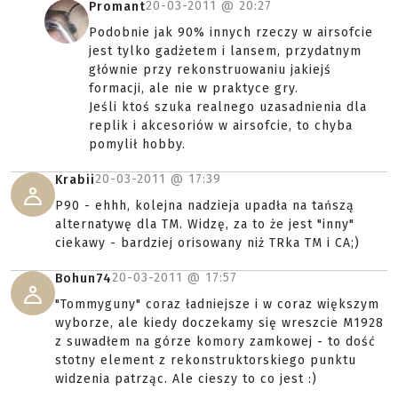
20-03-2011 @
20:27
Promant
Podobnie jak 90% innych rzeczy w airsofcie
jest tylko gadżetem i lansem, przydatnym
głównie przy rekonstruowaniu jakiejś
formacji, ale nie w praktyce gry.
Jeśli ktoś szuka realnego uzasadnienia dla
replik i akcesoriów w airsofcie, to chyba
pomylił hobby.
20-03-2011 @
17:39
Krabii
P90 - ehhh, kolejna nadzieja upadła na tańszą
alternatywę dla TM. Widzę, za to że jest "inny"
ciekawy - bardziej orisowany niż TRka TM i CA;)
20-03-2011 @
17:57
Bohun74
"Tommyguny" coraz ładniejsze i w coraz większym
wyborze, ale kiedy doczekamy się wreszcie M1928
z suwadłem na górze komory zamkowej - to dość
stotny element z rekonstruktorskiego punktu
widzenia patrząc. Ale cieszy to co jest :)