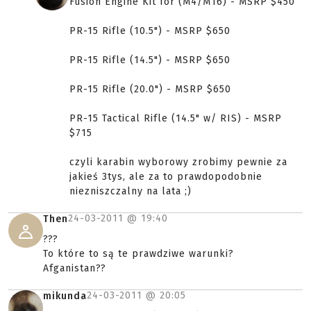
Fusion Engine Kit for (M4/M16) - MSRP $450
PR-15 Rifle (10.5") - MSRP $650
PR-15 Rifle (14.5") - MSRP $650
PR-15 Rifle (20.0") - MSRP $650
PR-15 Tactical Rifle (14.5" w/ RIS) - MSRP
$715
czyli karabin wyborowy zrobimy pewnie za
jakieś 3tys, ale za to prawdopodobnie
niezniszczalny na lata ;)
24-03-2011 @
19:40
Then
???
To które to są te prawdziwe warunki?
Afganistan??
24-03-2011 @
20:05
mikunda