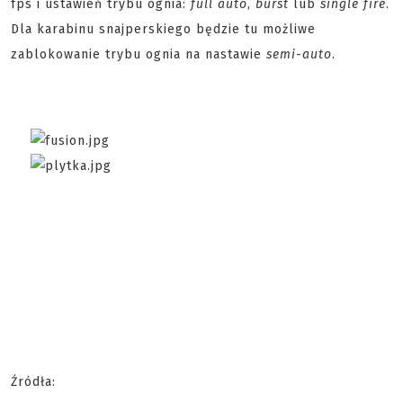
fps i ustawień trybu ognia:
full auto
,
burst
lub
single fire
.
Dla karabinu snajperskiego będzie tu możliwe
zablokowanie trybu ognia na nastawie
semi-auto
.
Źródła: