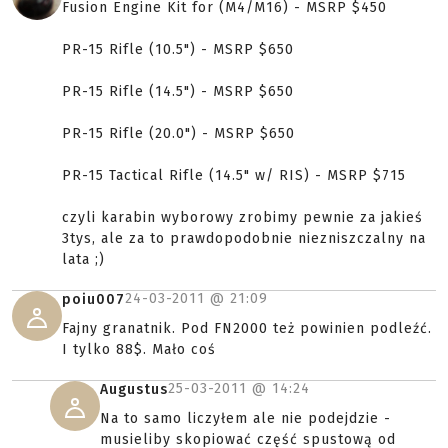
Fusion Engine Kit for (M4/M16) - MSRP $450
PR-15 Rifle (10.5") - MSRP $650
PR-15 Rifle (14.5") - MSRP $650
PR-15 Rifle (20.0") - MSRP $650
PR-15 Tactical Rifle (14.5" w/ RIS) - MSRP $715
czyli karabin wyborowy zrobimy pewnie za jakieś
3tys, ale za to prawdopodobnie niezniszczalny na
lata ;)
24-03-2011 @
21:09
poiu007
Fajny granatnik. Pod FN2000 też powinien podleźć.
I tylko 88$. Mało coś
25-03-2011 @
14:24
Augustus
Na to samo liczyłem ale nie podejdzie -
musieliby skopiować część spustową od