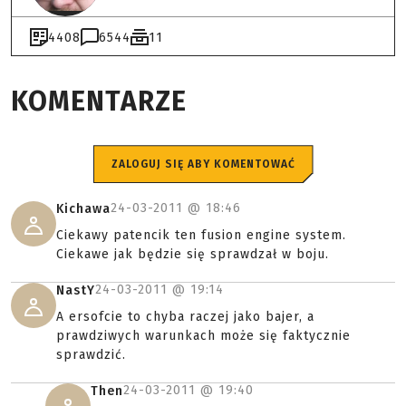
4408
6544
11
KOMENTARZE
ZALOGUJ SIĘ ABY KOMENTOWAĆ
24-03-2011 @
18:46
Kichawa
Ciekawy patencik ten fusion engine system.
Ciekawe jak będzie się sprawdzał w boju.
24-03-2011 @
19:14
NastY
A ersofcie to chyba raczej jako bajer, a
prawdziwych warunkach może się faktycznie
sprawdzić.
24-03-2011 @
19:40
Then