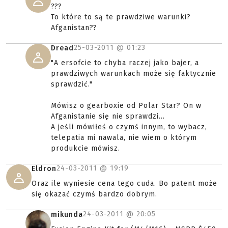
???
To które to są te prawdziwe warunki?
Afganistan??
25-03-2011 @
01:23
Dread
"A ersofcie to chyba raczej jako bajer, a
prawdziwych warunkach może się faktycznie
sprawdzić."
Mówisz o gearboxie od Polar Star? On w
Afganistanie się nie sprawdzi...
A jeśli mówiłeś o czymś innym, to wybacz,
telepatia mi nawala, nie wiem o którym
produkcie mówisz.
24-03-2011 @
19:19
Eldron
Oraz ile wyniesie cena tego cuda. Bo patent może
się okazać czymś bardzo dobrym.
24-03-2011 @
20:05
mikunda