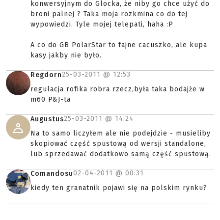
konwersyjnym do Glocka, że niby go chce użyć do
broni palnej ? Taka moja rozkmina co do tej
wypowiedzi. Tyle mojej telepati, haha :P
A co do GB PolarStar to fajne cacuszko, ale kupa
kasy jakby nie było.
25-03-2011 @
12:53
Regdorn
regulacja rofika robra rzecz,była taka bodajże w
m60 P&J-ta
25-03-2011 @
14:24
Augustus
Na to samo liczyłem ale nie podejdzie - musieliby
skopiować część spustową od wersji standalone,
lub sprzedawać dodatkowo samą część spustową.
02-04-2011 @
00:31
Comandosu
kiedy ten granatnik pojawi się na polskim rynku?