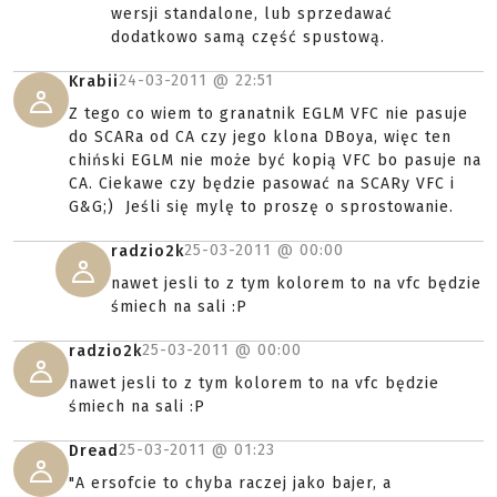
wersji standalone, lub sprzedawać
dodatkowo samą część spustową.
24-03-2011 @
22:51
Krabii
Z tego co wiem to granatnik EGLM VFC nie pasuje
do SCARa od CA czy jego klona DBoya, więc ten
chiński EGLM nie może być kopią VFC bo pasuje na
CA. Ciekawe czy będzie pasować na SCARy VFC i
G&G;) Jeśli się mylę to proszę o sprostowanie.
25-03-2011 @
00:00
radzio2k
nawet jesli to z tym kolorem to na vfc będzie
śmiech na sali :P
25-03-2011 @
00:00
radzio2k
nawet jesli to z tym kolorem to na vfc będzie
śmiech na sali :P
25-03-2011 @
01:23
Dread
"A ersofcie to chyba raczej jako bajer, a