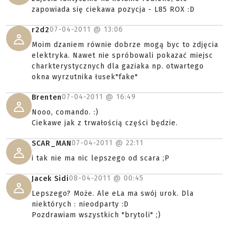
zapowiada się ciekawa pozycja - L85 ROX :D
07-04-2011 @
13:06
r2d2
Moim dzaniem równie dobrze mogą byc to zdjęcia
elektryka. Nawet nie spróbowali pokazać miejsc
charkterystycznych dla gaziaka np. otwartego
okna wyrzutnika łusek"fake"
07-04-2011 @
16:49
Brenten
Nooo, comando. :)
Ciekawe jak z trwałością części będzie.
07-04-2011 @
22:11
SCAR_MAN
i tak nie ma nic lepszego od scara ;P
08-04-2011 @
00:45
Jacek Sidi
Lepszego? Może. Ale eLa ma swój urok. Dla
niektórych : nieodparty :D
Pozdrawiam wszystkich "brytoli" ;)