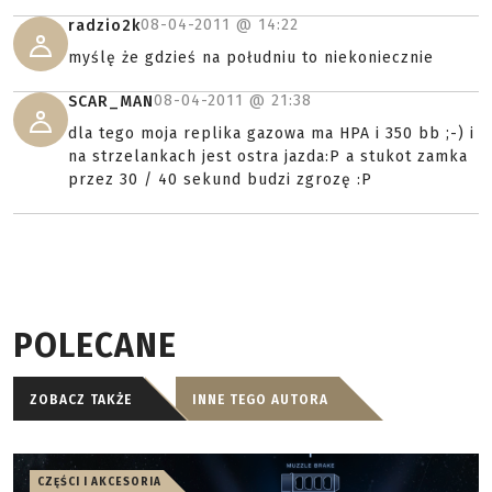
08-04-2011 @
14:22
radzio2k
myślę że gdzieś na południu to niekoniecznie
08-04-2011 @
21:38
SCAR_MAN
dla tego moja replika gazowa ma HPA i 350 bb ;-) i
na strzelankach jest ostra jazda:P a stukot zamka
przez 30 / 40 sekund budzi zgrozę :P
POLECANE
ZOBACZ TAKŻE
INNE TEGO AUTORA
CZĘŚCI I AKCESORIA