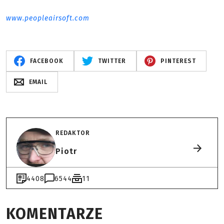
www.peopleairsoft.com
FACEBOOK
TWITTER
PINTEREST
EMAIL
REDAKTOR
Piotr
4408
6544
11
KOMENTARZE