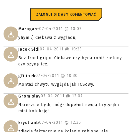
ZALOGUJ SIĘ ABY KOMENTOWAĆ
07-04-2011 @
10:07
Maragaht
yhym :) Ciekawa z wygladu,
07-04-2011 @
10:23
Jacek Sidi
Bez front gripu. Ciekawe czy będa robić zielony
czy szynę też.
07-04-2011 @
10:30
gfilipek
Montaż chwytu wygląda jak ICSowy.
07-04-2011 @
12:07
Gromislav
Nareszcie będę mógł dopełnić swoją brytysjką
mini-kolekcję!
07-04-2011 @
12:35
krystianb
zdjecia faktycznie na kolanie robione, ale