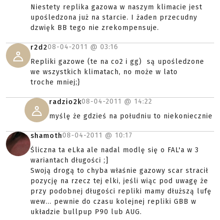
Niestety replika gazowa w naszym klimacie jest
upośledzona już na starcie. I żaden przecudny
dzwięk BB tego nie zrekompensuje.
08-04-2011 @
03:16
r2d2
Repliki gazowe (te na co2 i gg) są upośledzone
we wszystkich klimatach, no może w lato
troche mniej;}
08-04-2011 @
14:22
radzio2k
myślę że gdzieś na południu to niekoniecznie
08-04-2011 @
10:17
shamoth
Śliczna ta eLka ale nadal modlę się o FAL'a w 3
wariantach długości ;]
Swoją drogą to chyba właśnie gazowy scar stracił
pozycję na rzecz tej elki, jeśli wiąc pod uwagę że
przy podobnej długości repliki mamy dłuższą lufę
wew... pewnie do czasu kolejnej repliki GBB w
układzie bullpup P90 lub AUG.