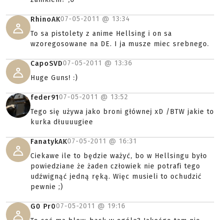
07-05-2011 @
13:34
RhinoAK
To sa pistolety z anime Hellsing i on sa
wzoregosowane na DE. I ja musze miec srebnego.
07-05-2011 @
13:36
CapoSVD
Huge Guns! :)
07-05-2011 @
13:52
feder91
Tego się używa jako broni głównej xD /BTW jakie to
kurka dłuuuugiee
07-05-2011 @
16:31
FanatykAK
Ciekawe ile to będzie ważyć, bo w Hellsingu było
powiedziane że żaden człowiek nie potrafi tego
udźwignąć jedną ręką. Więc musieli to ochudzić
pewnie ;)
07-05-2011 @
19:16
G0 Pr0