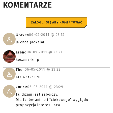
KOMENTARZE
ZALOGUJ SIĘ ABY KOMENTOWAĆ
06-05-2011 @
23:15
Graven
Ja chce Jackala!
06-05-2011 @
23:21
arend
koszmarki ;p
06-05-2011 @
23:22
Then
Art Warks? :D
06-05-2011 @
23:29
ZuBeR
Ta, dizajn jest zabójczy.
Dla fanów anime i "ciekawego" wyglądu-
propozycja interesująca.