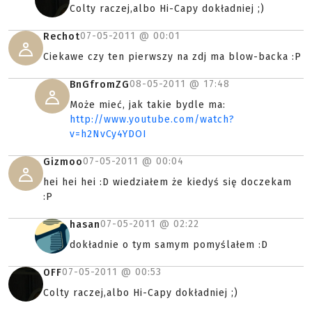
Colty raczej,albo Hi-Capy dokładniej ;)
07-05-2011 @
00:01
Rechot
Ciekawe czy ten pierwszy na zdj ma blow-backa :P
08-05-2011 @
17:48
BnGfromZG
Może mieć, jak takie bydle ma:
http://www.youtube.com/watch?
v=h2NvCy4YDOI
07-05-2011 @
00:04
Gizmoo
hei hei hei :D wiedziałem że kiedyś się doczekam
:P
07-05-2011 @
02:22
hasan
dokładnie o tym samym pomyślałem :D
07-05-2011 @
00:53
OFF
Colty raczej,albo Hi-Capy dokładniej ;)