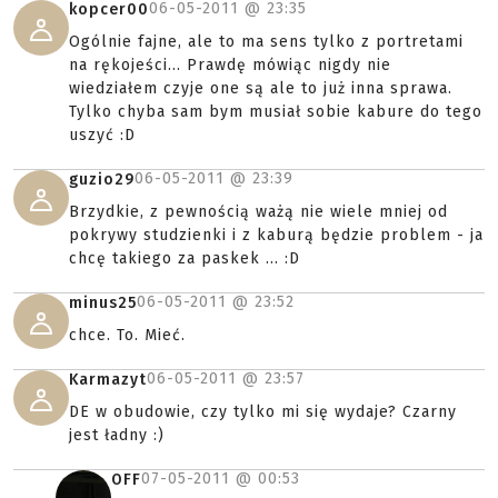
06-05-2011 @
23:35
kopcer00
Ogólnie fajne, ale to ma sens tylko z portretami
na rękojeści... Prawdę mówiąc nigdy nie
wiedziałem czyje one są ale to już inna sprawa.
Tylko chyba sam bym musiał sobie kabure do tego
uszyć :D
06-05-2011 @
23:39
guzio29
Brzydkie, z pewnością ważą nie wiele mniej od
pokrywy studzienki i z kaburą będzie problem - ja
chcę takiego za paskek ... :D
06-05-2011 @
23:52
minus25
chce. To. Mieć.
06-05-2011 @
23:57
Karmazyt
DE w obudowie, czy tylko mi się wydaje? Czarny
jest ładny :)
07-05-2011 @
00:53
OFF