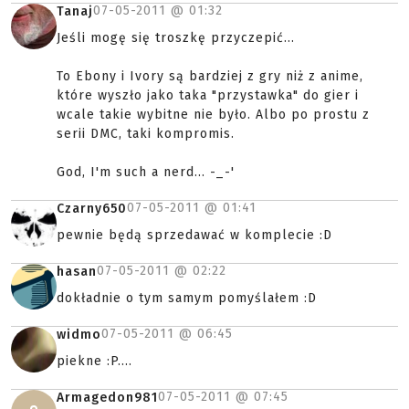
07-05-2011 @
01:32
Tanaj
Jeśli mogę się troszkę przyczepić...
To Ebony i Ivory są bardziej z gry niż z anime,
które wyszło jako taka "przystawka" do gier i
wcale takie wybitne nie było. Albo po prostu z
serii DMC, taki kompromis.
God, I'm such a nerd... -_-'
07-05-2011 @
01:41
Czarny650
pewnie będą sprzedawać w komplecie :D
07-05-2011 @
02:22
hasan
dokładnie o tym samym pomyślałem :D
07-05-2011 @
06:45
widmo
piekne :P....
07-05-2011 @
07:45
Armagedon981