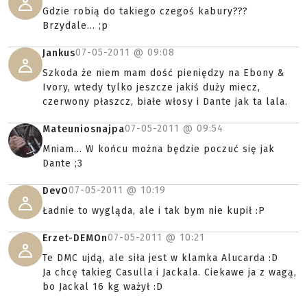
Gdzie robią do takiego czegoś kabury???
Brzydale... ;p
07-05-2011 @
09:08
Jankus
Szkoda że niem mam dość pieniędzy na Ebony &
Ivory, wtedy tylko jeszcze jakiś duży miecz,
czerwony płaszcz, białe włosy i Dante jak ta lala.
07-05-2011 @
09:54
Mateuniosnajpa
Mniam... W końcu można będzie poczuć się jak
Dante ;3
07-05-2011 @
10:19
DevO
Ładnie to wygląda, ale i tak bym nie kupił :P
07-05-2011 @
10:21
Erzet-DEMOn
Te DMC ujdą, ale siła jest w klamka Alucarda :D
Ja chcę takieg Casulla i Jackala. Ciekawe ja z wagą,
bo Jackal 16 kg ważył :D