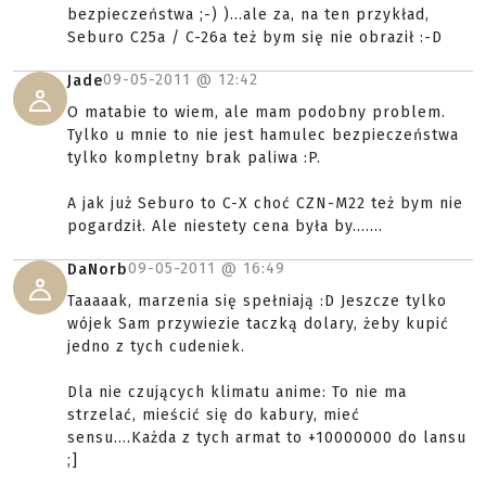
bezpieczeństwa ;-) )...ale za, na ten przykład,
Seburo C25a / C-26a też bym się nie obraził :-D
09-05-2011 @
12:42
Jade
O matabie to wiem, ale mam podobny problem.
Tylko u mnie to nie jest hamulec bezpieczeństwa
tylko kompletny brak paliwa :P.
A jak już Seburo to C-X choć CZN-M22 też bym nie
pogardził. Ale niestety cena była by.......
09-05-2011 @
16:49
DaNorb
Taaaaak, marzenia się spełniają :D Jeszcze tylko
wójek Sam przywiezie taczką dolary, żeby kupić
jedno z tych cudeniek.
Dla nie czujących klimatu anime: To nie ma
strzelać, mieścić się do kabury, mieć
sensu....Każda z tych armat to +10000000 do lansu
;]