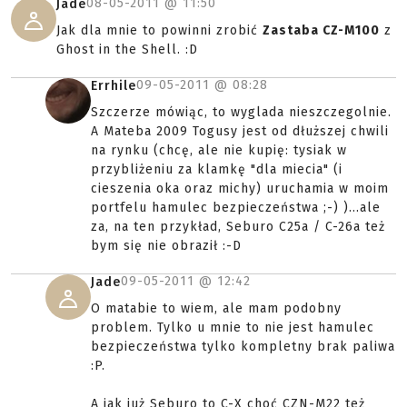
08-05-2011 @
11:50
Jade
Jak dla mnie to powinni zrobić
Zastaba CZ-M100
z
Ghost in the Shell. :D
09-05-2011 @
08:28
Errhile
Szczerze mówiąc, to wyglada nieszczegolnie.
A Mateba 2009 Togusy jest od dłuższej chwili
na rynku (chcę, ale nie kupię: tysiak w
przybliżeniu za klamkę "dla miecia" (i
cieszenia oka oraz michy) uruchamia w moim
portfelu hamulec bezpieczeństwa ;-) )...ale
za, na ten przykład, Seburo C25a / C-26a też
bym się nie obraził :-D
09-05-2011 @
12:42
Jade
O matabie to wiem, ale mam podobny
problem. Tylko u mnie to nie jest hamulec
bezpieczeństwa tylko kompletny brak paliwa
:P.
A jak już Seburo to C-X choć CZN-M22 też