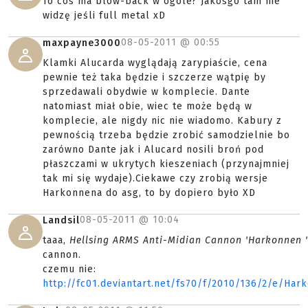
To coś ma blow-back w ogóle? Jakośgo tam nie
widzę jeśli full metal xD
08-05-2011 @
00:55
maxpayne3000
Klamki Alucarda wyglądają zarypiaście, cena
pewnie też taka będzie i szczerze wątpię by
sprzedawali obydwie w komplecie. Dante
natomiast miał obie, wiec te może będą w
komplecie, ale nigdy nic nie wiadomo. Kabury z
pewnością trzeba będzie zrobić samodzielnie bo
zarówno Dante jak i Alucard nosili broń pod
płaszczami w ukrytych kieszeniach (przynajmniej
tak mi się wydaje).Ciekawe czy zrobią wersje
Harkonnena do asg, to by dopiero było XD
08-05-2011 @
10:04
Landsil
taaa,
Hellsing ARMS Anti-Midian Cannon 'Harkonnen '
cannon.
czemu nie:
http://fc01.deviantart.net/fs70/f/2010/136/2/e/