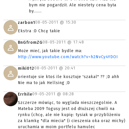
bym nie pogardził. Ale niestety cena była
by.......
08-05-2011 @
15:30
zarbon1
Ekstra :D Chcę takie
08-05-2011 @
17:48
BnGfromZG
Może mieć, jak takie bydle ma:
http://www.youtube.com/watch?v=h2NvCy4YDOI
08-05-2011 @
20:41
miki012
orientuje sie ktoś ile kosztuje 'szakal" ?? ;D ahh
Nie ma to jak Hellsing ;D
09-05-2011 @
08:28
Errhile
Szczerze mówiąc, to wyglada nieszczegolnie. A
Mateba 2009 Togusy jest od dłuższej chwili na
rynku (chcę, ale nie kupię: tysiak w przybliżeniu
za klamkę "dla miecia" (i cieszenia oka oraz michy)
uruchamia w moim portfelu hamulec