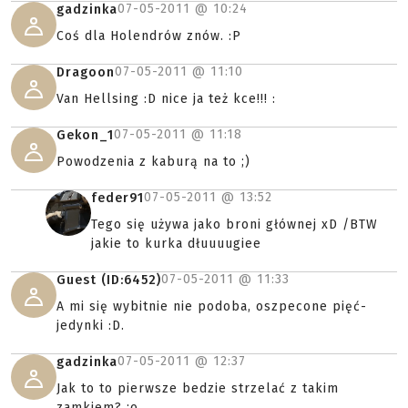
07-05-2011 @
10:24
gadzinka
Coś dla Holendrów znów. :P
07-05-2011 @
11:10
Dragoon
Van Hellsing :D nice ja też kce!!! :
07-05-2011 @
11:18
Gekon_1
Powodzenia z kaburą na to ;)
07-05-2011 @
13:52
feder91
Tego się używa jako broni głównej xD /BTW
jakie to kurka dłuuuugiee
07-05-2011 @
11:33
Guest (ID:6452)
A mi się wybitnie nie podoba, oszpecone pięć-
jedynki :D.
07-05-2011 @
12:37
gadzinka
Jak to to pierwsze bedzie strzelać z takim
zamkiem? ;o