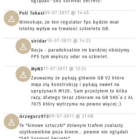
oglądali "SAS Survival Secrets".
09-07-2011 @
14:45
Poli Tukasi
Wnioskuje, że ten regulator fps będzie miał
istotny wpływ na trwałość szkieletu GB.
10-07-2011 @
14:22
siridar
Racja - paradoksalnie im bardziej obniżymy
FPS tym większy udar na szkielet.
11-07-2011 @
12:24
MyN3
Zauważmy że pękają głównie GB V2 które
maja złą konstrukcję i pękają nawet na
sprężynach M120.. Sam przeżyłem to kilka
razy, dlatego teraz zbieram na GB SHS`a z AL
7075 który wytrzyma na pewno więcej ;)
09-07-2011 @
21:08
Grzegorz973
Te "kinowe sztuczki" dziwnym trafem znalazły
użytkowników poza kinem... pewnie nie oglądali
"SAS Survival Secrets".