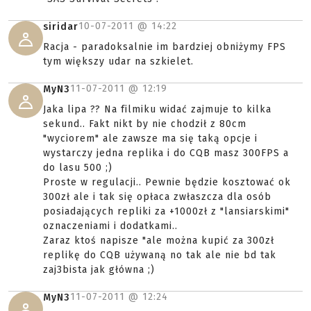
10-07-2011 @
14:22
siridar
Racja - paradoksalnie im bardziej obniżymy FPS
tym większy udar na szkielet.
11-07-2011 @
12:19
MyN3
Jaka lipa ?? Na filmiku widać zajmuje to kilka
sekund.. Fakt nikt by nie chodził z 80cm
"wyciorem" ale zawsze ma się taką opcje i
wystarczy jedna replika i do CQB masz 300FPS a
do lasu 500 ;)
Proste w regulacji.. Pewnie będzie kosztować ok
300zł ale i tak się opłaca zwłaszcza dla osób
posiadających repliki za +1000zł z "lansiarskimi"
oznaczeniami i dodatkami..
Zaraz ktoś napisze "ale można kupić za 300zł
replikę do CQB używaną no tak ale nie bd tak
zaj3bista jak główna ;)
11-07-2011 @
12:24
MyN3