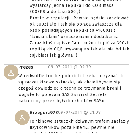
wystarczy jedna replika i do CQB masz
300FPS a do lasu 500 ;)
Proste w regulacji.. Pewnie będzie kosztować
ok 300zł ale i tak się opłaca zwłaszcza dla
osób posiadających repliki za +1000zł z
"lansiarskimi" oznaczeniami i dodatkami..
Zaraz ktoś napisze "ale można kupić za 300zł
replikę do CQB używaną no tak ale nie bd tak
zaj3bista jak główna ;)
09-07-2011 @
09:39
Prezes_____
W redwolfie troche polecieli trzeba przyznać, to
są raczej kinowe sztuczki, jak chcielibyście się
czegoś dowiedzieć o technice trzymania broni i
wogule to polecam SAS Survival Secrets
nakręcony przez byłych członków SASu
09-07-2011 @
21:08
Grzegorz973
Te "kinowe sztuczki" dziwnym trafem znalazły
użytkowników poza kinem... pewnie nie