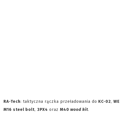
RA-Tech
: taktyczna rączka przeładowania do
KC-02
,
WE
M16 steel bolt
,
3PX4
oraz
M40
wood kit
.