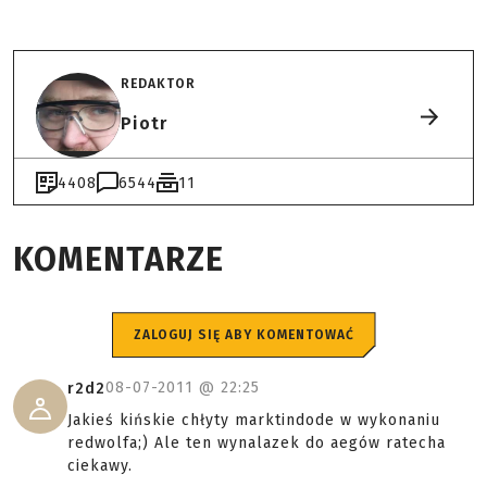
REDAKTOR
Piotr
4408
6544
11
KOMENTARZE
ZALOGUJ SIĘ ABY KOMENTOWAĆ
08-07-2011 @
22:25
r2d2
Jakieś kińskie chłyty marktindode w wykonaniu
redwolfa;) Ale ten wynalazek do aegów ratecha
ciekawy.