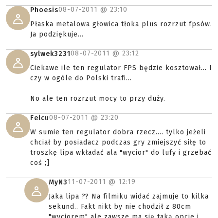
08-07-2011 @
23:10
Phoesis
Płaska metalowa głowica tłoka plus rozrzut fpsów.
Ja podziękuje...
08-07-2011 @
23:12
sylwek3231
Ciekawe ile ten regulator FPS będzie kosztował... I
czy w ogóle do Polski trafi...
No ale ten rozrzut mocy to przy duży.
08-07-2011 @
23:20
Felcu
W sumie ten regulator dobra rzecz.... tylko jeżeli
chciał by posiadacz podczas gry zmiejszyć siłę to
troszkę lipa wkładać ala "wycior" do lufy i grzebać
coś ;]
11-07-2011 @
12:19
MyN3
Jaka lipa ?? Na filmiku widać zajmuje to kilka
sekund.. Fakt nikt by nie chodził z 80cm
"wyciorem" ale zawsze ma się taką opcje i