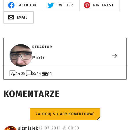
FACEBOOK
TWITTER
PINTEREST
EMAIL
REDAKTOR
Piotr
4408
6544
11
KOMENTARZE
ZALOGUJ SIĘ ABY KOMENTOWAĆ
12-07-2011 @
00:33
sjzmisiek