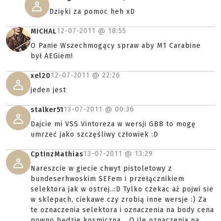
Dzięki za pomoc heh xD
12-07-2011 @
18:55
MICHAL
O Panie Wszechmogący spraw aby M1 Carabine
był AEGiem!
12-07-2011 @
22:26
xel20
jeden jest
13-07-2011 @
00:36
stalker51
Dajcie mi VSS Vintoreza w wersji GBB to mogę
umrzeć jako szczęśliwy człowiek :D
13-07-2011 @
13:29
CptInzMathias
Nareszcie w giecie chwyt pistoletowy z
bundeserhwoskim SEFem i przełącznikiem
selektora jak w ostrej..:D Tylko czekac aż pojwi sie
w sklepach, ciekawe czy zrobią inne wersje :) Za
te oznaczenia selektora i oznaczenia na body cena
powno będzie kosmiczna... O ile oznaczenia na