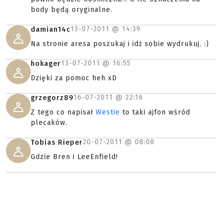
body będą oryginalne.
13-07-2011 @
14:39
damian14c
Na stronie aresa poszukaj i idź sobie wydrukuj. :)
13-07-2011 @
16:55
hokager
Dzięki za pomoc heh xD
16-07-2011 @
22:16
grzegorz89
Z tego co napisał
Westie
to taki ajfon wśród
plecaków.
20-07-2011 @
08:08
Tobias Rieper
Gdzie Bren i LeeEnfield!