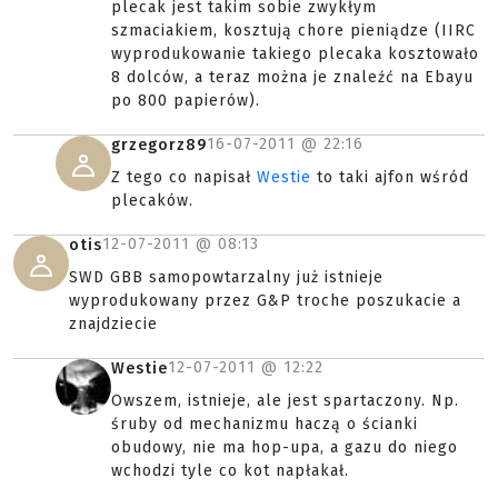
plecak jest takim sobie zwykłym
szmaciakiem, kosztują chore pieniądze (IIRC
wyprodukowanie takiego plecaka kosztowało
8 dolców, a teraz można je znaleźć na Ebayu
po 800 papierów).
16-07-2011 @
22:16
grzegorz89
Z tego co napisał
Westie
to taki ajfon wśród
plecaków.
12-07-2011 @
08:13
otis
SWD GBB samopowtarzalny już istnieje
wyprodukowany przez G&P troche poszukacie a
znajdziecie
12-07-2011 @
12:22
Westie
Owszem, istnieje, ale jest spartaczony. Np.
śruby od mechanizmu haczą o ścianki
obudowy, nie ma hop-upa, a gazu do niego
wchodzi tyle co kot napłakał.