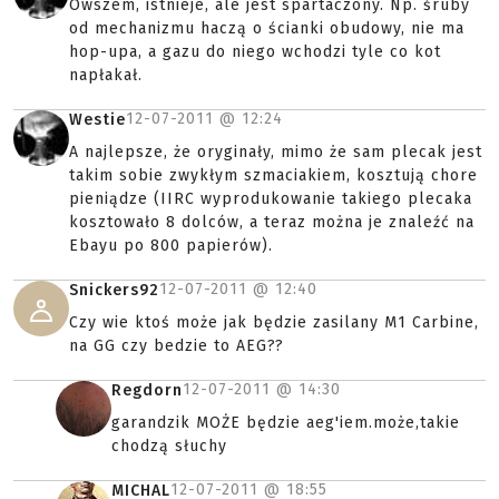
Owszem, istnieje, ale jest spartaczony. Np. śruby
od mechanizmu haczą o ścianki obudowy, nie ma
hop-upa, a gazu do niego wchodzi tyle co kot
napłakał.
12-07-2011 @
12:24
Westie
A najlepsze, że oryginały, mimo że sam plecak jest
takim sobie zwykłym szmaciakiem, kosztują chore
pieniądze (IIRC wyprodukowanie takiego plecaka
kosztowało 8 dolców, a teraz można je znaleźć na
Ebayu po 800 papierów).
12-07-2011 @
12:40
Snickers92
Czy wie ktoś może jak będzie zasilany M1 Carbine,
na GG czy bedzie to AEG??
12-07-2011 @
14:30
Regdorn
garandzik MOŻE będzie aeg'iem.może,takie
chodzą słuchy
12-07-2011 @
18:55
MICHAL