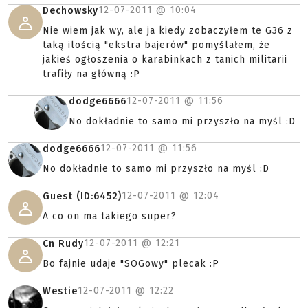
12-07-2011 @
10:04
Dechowsky
Nie wiem jak wy, ale ja kiedy zobaczyłem te G36 z
taką ilością "ekstra bajerów" pomyślałem, że
jakieś ogłoszenia o karabinkach z tanich militarii
trafiły na główną :P
12-07-2011 @
11:56
dodge6666
No dokładnie to samo mi przyszło na myśl :D
12-07-2011 @
11:56
dodge6666
No dokładnie to samo mi przyszło na myśl :D
12-07-2011 @
12:04
Guest (ID:6452)
A co on ma takiego super?
12-07-2011 @
12:21
Cn Rudy
Bo fajnie udaje "SOGowy" plecak :P
12-07-2011 @
12:22
Westie