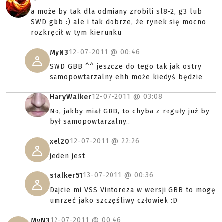
a może by tak dla odmiany zrobili sl8-2, g3 lub
SWD gbb :) ale i tak dobrze, że rynek się mocno
rozkręcił w tym kierunku
12-07-2011 @
00:46
MyN3
SWD GBB ^^ jeszcze do tego tak jak ostry
samopowtarzalny ehh może kiedyś będzie
12-07-2011 @
03:08
HaryWalker
No, jakby miał GBB, to chyba z reguły już by
był samopowtarzalny..
12-07-2011 @
22:26
xel20
jeden jest
13-07-2011 @
00:36
stalker51
Dajcie mi VSS Vintoreza w wersji GBB to mogę
umrzeć jako szczęśliwy człowiek :D
12-07-2011 @
00:46
MyN3