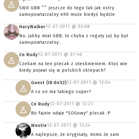
SWD GBB ^^ jeszcze do tego tak jak ostry
samopowtarzalny ehh może kiedyś będzie
12-07-2011 @
03:08
HaryWalker
No, jakby miał GBB, to chyba z reguły już by był
samopowtarzalny..
12-07-2011 @
07:46
Cn Rudy
Czekam na ten plecak z utesknieniem. Ktoś wie
kiedy pojawi się w polskich sklepach?
12-07-2011 @
12:04
Guest (ID:6452)
A co on ma takiego super?
12-07-2011 @
12:21
Cn Rudy
Bo fajnie udaje "SOGowy" plecak :P
12-07-2011 @
12:24
Westie
A najlepsze, że oryginały, mimo że sam