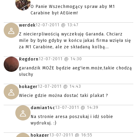
O Panie Wszechmogący spraw aby M1
Carabine był AEGiem!
12-07-2011 @
13:47
werdek
Z niecierpliwością wyczekuję Garanda. Chciarz
mile by było gdyby w końcu jakaś firma wzięła się
za M1 Carabine, ale ze składaną kolbą...
12-07-2011 @
14:30
Regdorn
garandzik MOŻE będzie aeg'iem.może,takie chodzą
słuchy
12-07-2011 @
14:43
hokager
Wiecie gdzie można dostać taki plakat ?
13-07-2011 @
14:39
damian14c
Na stronie aresa poszukaj i idź sobie
wydrukuj. :)
13-07-2011 @
16:55
hokager