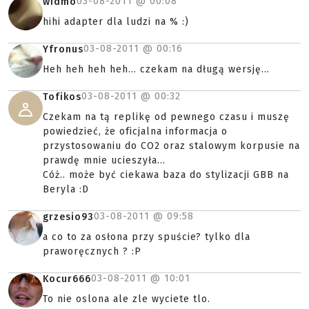
03-08-2011 @
00:08
widmo
hihi adapter dla ludzi na % :)
03-08-2011 @
00:16
Yfronus
Heh heh heh heh... czekam na długą wersję...
03-08-2011 @
00:32
Tofikos
Czekam na tą replikę od pewnego czasu i muszę
powiedzieć, że oficjalna informacja o
przystosowaniu do CO2 oraz stalowym korpusie na
prawdę mnie ucieszyła...
Cóż.. może być ciekawa baza do stylizacji GBB na
Beryla :D
03-08-2011 @
09:58
grzesio93
a co to za osłona przy spuście? tylko dla
praworęcznych ? :P
03-08-2011 @
10:01
Kocur666
To nie oslona ale zle wyciete tlo.