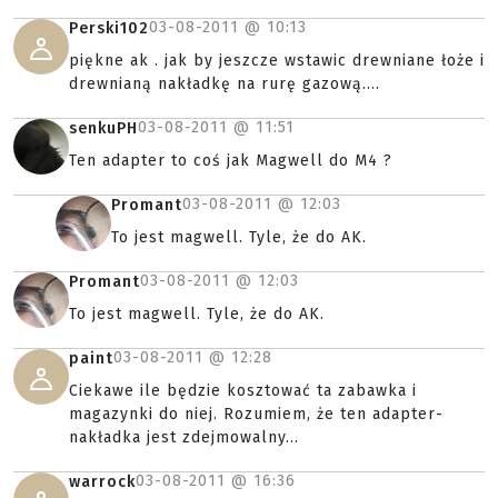
03-08-2011 @
10:13
Perski102
piękne ak . jak by jeszcze wstawic drewniane łoże i
drewnianą nakładkę na rurę gazową....
03-08-2011 @
11:51
senkuPH
Ten adapter to coś jak Magwell do M4 ?
03-08-2011 @
12:03
Promant
To jest magwell. Tyle, że do AK.
03-08-2011 @
12:03
Promant
To jest magwell. Tyle, że do AK.
03-08-2011 @
12:28
paint
Ciekawe ile będzie kosztować ta zabawka i
magazynki do niej. Rozumiem, że ten adapter-
nakładka jest zdejmowalny...
03-08-2011 @
16:36
warrock