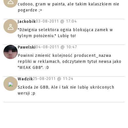
cudooo, gram w painta, ale takim kalaszkiem nie
pogardze ;>
03-08-2011 @
17:04
Jackobik
"Dźwignia selektora ognia blokująca zamek w
tylnym położeniu." Lubię to!
04-08-2011 @
10:47
Pawelski
Powinni zmienić kolejność producent_nazwa
repliki w reklamach, odczytałem tytuł newsa jako
"WEAK GBB". :D
25-08-2011 @
11:24
Wadzik
Szkoda że GBB, Ale i tak nie lubię ukróconych
wersji ;p