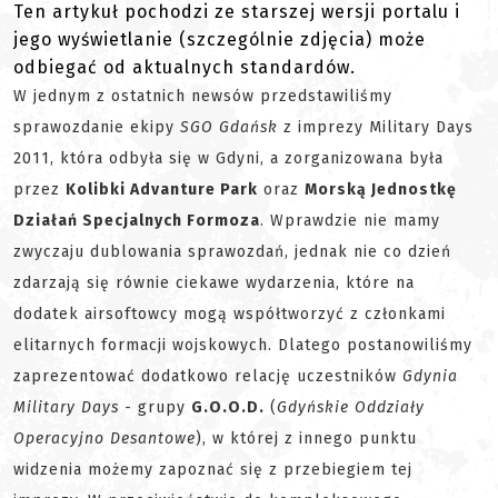
Ten artykuł pochodzi ze starszej wersji portalu i
jego wyświetlanie (szczególnie zdjęcia) może
odbiegać od aktualnych standardów.
W jednym z ostatnich newsów przedstawiliśmy
sprawozdanie ekipy
SGO Gdańsk
z imprezy Military Days
2011, która
odbyła się w Gdyni, a zorganizowana była
przez
Kolibki Advanture Park
oraz
Morską Jednostkę
Działań Specjalnych Formoza
. Wprawdzie nie mamy
zwyczaju dublowania sprawozdań, jednak nie co dzień
zdarzają się równie ciekawe wydarzenia, które na
dodatek airsoftowcy mogą współtworzyć z członkami
elitarnych formacji wojskowych. Dlatego postanowiliśmy
zaprezentować dodatkowo relację uczestników
Gdynia
Military Days
- grupy
G.O.O.D.
(
Gdyńskie Oddziały
Operacyjno Desantowe
), w której z innego punktu
widzenia możemy zapoznać się z przebiegiem tej