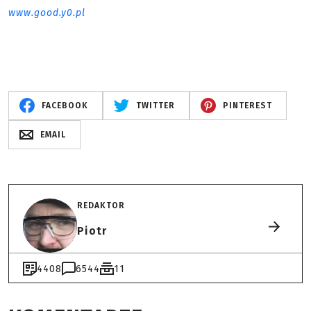
www.good.y0.pl
FACEBOOK
TWITTER
PINTEREST
EMAIL
REDAKTOR
Piotr
4408
6544
11